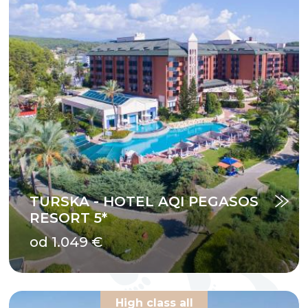
TURSKA - HOTEL AQI PEGASOS
RESORT 5*
od 1.049 €
High class all