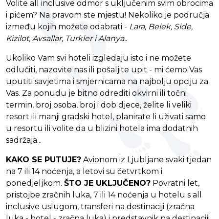
Volite all inclusive odmor s uključenim svim obrocima
i pićem? Na pravom ste mjestu! Nekoliko je područja
između kojih možete odabrati -
Lara, Belek, Side,
Kizilot, Avsallar, Turkler i Alanya..
Ukoliko Vam svi hoteli izgledaju isto i ne možete
odlučiti, nazovite nas ili pošaljite upit - mi ćemo Vas
uputiti savjetima i smjernicama na najbolju opciju za
Vas. Za ponudu je bitno odrediti okvirni ili točni
termin, broj osoba, broj i dob djece, želite li veliki
resort ili manji gradski hotel, planirate li uživati samo
u resortu ili volite da u blizini hotela ima dodatnih
sadržaja...
KAKO SE PUTUJE?
Avionom iz Ljubljane svaki tjedan
na 7 ili 14 noćenja, a letovi su četvrtkom i
ponedjeljkom.
ŠTO JE UKLJUČENO?
Povratni let,
pristojbe zračnih luka, 7 ili 14 noćenja u hotelu s all
inclusive uslugom, transferi na destinaciji (zračna
luka - hotel - zračna luka) i predstavnik na destinaciji.