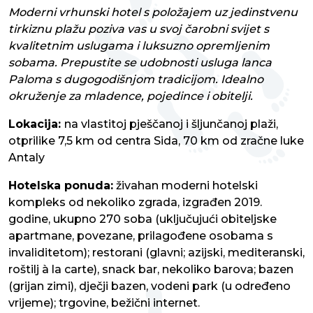
Moderni vrhunski hotel s položajem uz jedinstvenu
tirkiznu plažu poziva vas u svoj čarobni svijet s
kvalitetnim uslugama i luksuzno opremljenim
sobama. Prepustite se udobnosti usluga lanca
Paloma s dugogodišnjom tradicijom. Idealno
okruženje za mladence, pojedince i obitelji.
Lokacija:
na vlastitoj pješčanoj i šljunčanoj plaži,
otprilike 7,5 km od centra Sida, 70 km od zračne luke
Antaly
Hotelska ponuda:
živahan moderni hotelski
kompleks od nekoliko zgrada, izgrađen 2019.
godine, ukupno 270 soba (uključujući obiteljske
apartmane, povezane, prilagođene osobama s
invaliditetom); restorani (glavni; azijski, mediteranski,
roštilj à la carte), snack bar, nekoliko barova; bazen
(grijan zimi), dječji bazen, vodeni park (u određeno
vrijeme); trgovine, bežični internet.