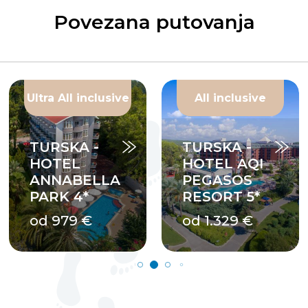
Povezana putovanja
Ultra All inclusive
All inclusive
TURSKA -
TURSKA -
HOTEL
HOTEL AQI
ANNABELLA
PEGASOS
PARK 4*
RESORT 5*
od 979 €
od 1.329 €