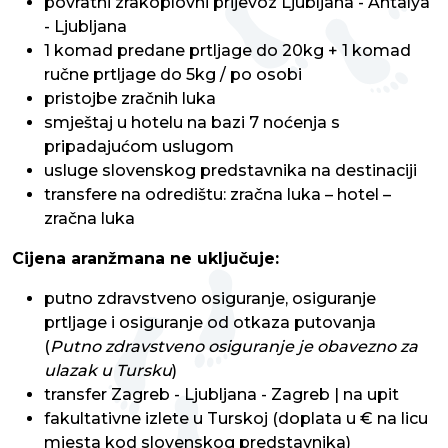
povratni zrakoplovni prijevoz Ljubljana - Antalya
- Ljubljana
1 komad predane prtljage do 20kg + 1 komad
ručne prtljage do 5kg / po osobi
pristojbe zračnih luka
smještaj u hotelu na bazi 7 noćenja s
pripadajućom uslugom
usluge slovenskog predstavnika na destinaciji
transfere na odredištu: zračna luka – hotel –
zračna luka
Cijena aranžmana ne uključuje:
putno zdravstveno osiguranje, osiguranje
prtljage i osiguranje od otkaza putovanja
(
Putno zdravstveno osiguranje je obavezno za
ulazak u Tursku
)
transfer Zagreb - Ljubljana - Zagreb | na upit
fakultativne izlete u Turskoj (doplata u € na licu
mjesta kod slovenskog predstavnika)