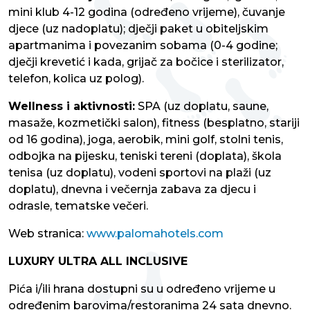
mini klub 4-12 godina (određeno vrijeme), čuvanje
djece (uz nadoplatu); dječji paket u obiteljskim
apartmanima i povezanim sobama (0-4 godine;
dječji krevetić i kada, grijač za bočice i sterilizator,
telefon, kolica uz polog).
Wellness i aktivnosti:
SPA (uz doplatu, saune,
masaže, kozmetički salon), fitness (besplatno, stariji
od 16 godina), joga, aerobik, mini golf, stolni tenis,
odbojka na pijesku, teniski tereni (doplata), škola
tenisa (uz doplatu), vodeni sportovi na plaži (uz
doplatu), dnevna i večernja zabava za djecu i
odrasle, tematske večeri.
Web stranica:
www.palomahotels.com
LUXURY ULTRA ALL INCLUSIVE
Pića i/ili hrana dostupni su u određeno vrijeme u
određenim barovima/restoranima 24 sata dnevno.