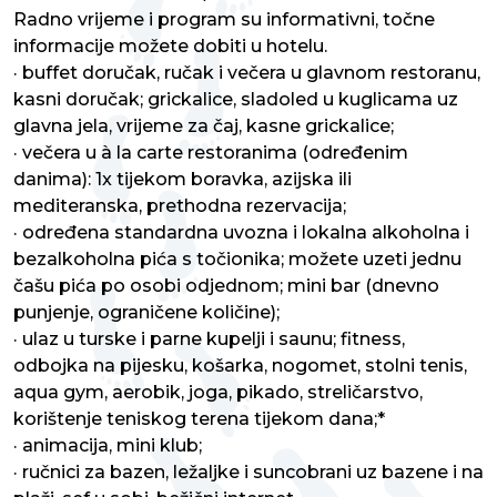
Radno vrijeme i program su informativni, točne
informacije možete dobiti u hotelu.
· buffet doručak, ručak i večera u glavnom restoranu,
kasni doručak; grickalice, sladoled u kuglicama uz
glavna jela, vrijeme za čaj, kasne grickalice;
· večera u à la carte restoranima (određenim
danima): 1x tijekom boravka, azijska ili
mediteranska, prethodna rezervacija;
· određena standardna uvozna i lokalna alkoholna i
bezalkoholna pića s točionika; možete uzeti jednu
čašu pića po osobi odjednom; mini bar (dnevno
punjenje, ograničene količine);
· ulaz u turske i parne kupelji i saunu; fitness,
odbojka na pijesku, košarka, nogomet, stolni tenis,
aqua gym, aerobik, joga, pikado, streličarstvo,
korištenje teniskog terena tijekom dana;*
· animacija, mini klub;
· ručnici za bazen, ležaljke i suncobrani uz bazene i na