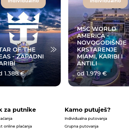
individualno
individualno
MSC WORLD
AMERICA -
NOVOGODIŠNJE
TAR OF THE
KRSTARENJE
EAS - ZAPADNI
MIAMI, KARIBI I
ARIBI
ANTILI
d 1.388 €
od 1.979 €
k za putnike
Kamo putuješ?
laćanja
Individualna putovanja
t online plaćanja
Grupna putovanja