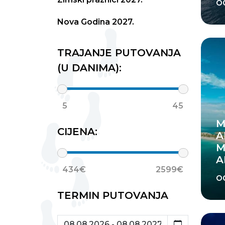
o
Nova Godina 2027.
TRAJANJE PUTOVANJA
(U DANIMA):
5
45
M
CIJENA:
A
M
A
434€
2599€
o
TERMIN PUTOVANJA