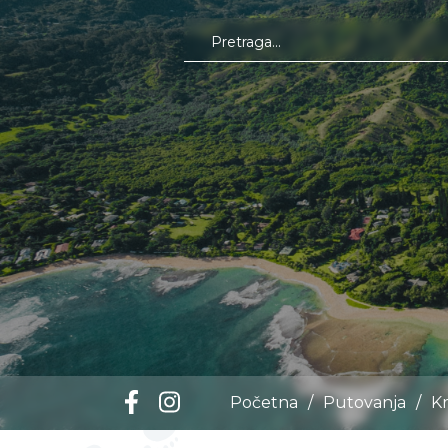
Početna
/
Putovanja
/
Kr