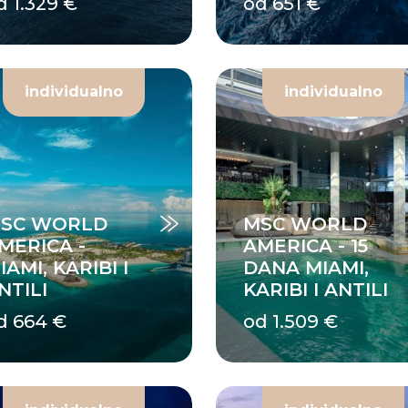
d 1.329 €
od 651 €
individualno
individualno
SC WORLD
MSC WORLD
MERICA -
AMERICA - 15
IAMI, KARIBI I
DANA MIAMI,
NTILI
KARIBI I ANTILI
d 664 €
od 1.509 €