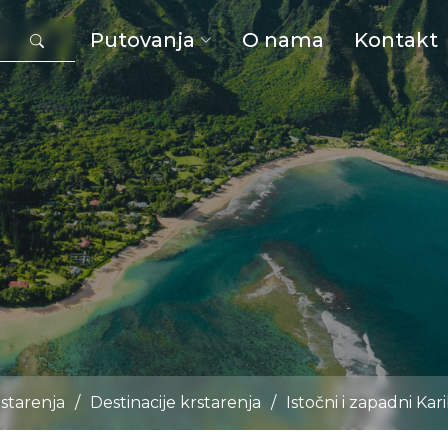
Putovanja
O nama
Kontakt
starenja
/
Destinacije krstarenja
/
Istočni i zapadni Kari