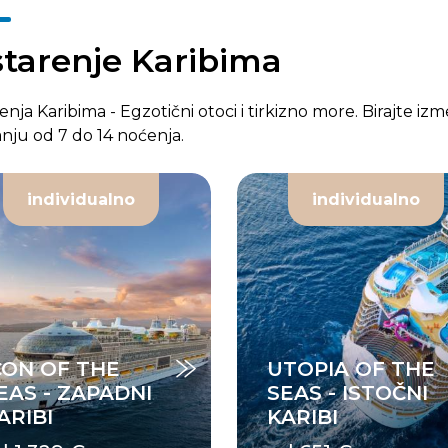
starenje Karibima
enja Karibima - Egzotični otoci i tirkizno more. Birajte izm
anju od 7 do 14 noćenja.
individualno
individualno
CON OF THE
UTOPIA OF THE
EAS - ZAPADNI
SEAS - ISTOČNI
ARIBI
KARIBI