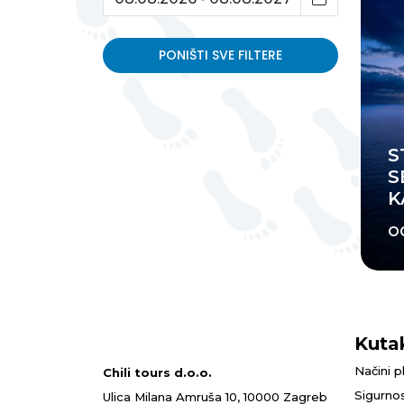
PONIŠTI SVE FILTERE
S
S
K
o
Kuta
Načini p
Chili tours d.o.o.
Sigurnos
Ulica Milana Amruša 10, 10000 Zagreb