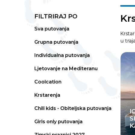
Kr
FILTRIRAJ PO
Sva putovanja
Krstar
u traj
Grupna putovanja
Individualna putovanja
Ljetovanje na Mediteranu
Coolcation
Krstarenja
Chili kids - Obiteljska putovanja
I
S
Girls only putovanja
K
Zimski praznici 2027.