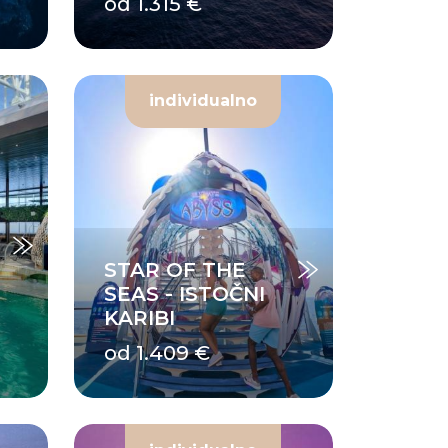
od 1.315 €
individualno
STAR OF THE
SEAS - ISTOČNI
KARIBI
od 1.409 €