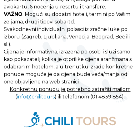
aviokartu, 6 noćenja u resortu i transfere.
VAŽNO
: Mogući su dodatni hoteli, termini po Vašim
željama, drugi tipovi soba itd.
Svakodnevni individualni polasci iz zračne luke po
izboru (Zagreb, Ljubljana, Venecija, Beograd, Beč ili
sl.).
Cijena je informativna, izražena po osobi i služi samo
kao pokazatelj kolika je otprilike cijena aranžmana s
odabranim hotelom, a u trenutku izrade konkretne
ponude moguće je da cijena bude veća/manja od
one objavljene na web stranici.
Konkretnu ponudu je potrebno zatražiti mailom
(
info@chilitours
) ili telefonom (01 4839 854).