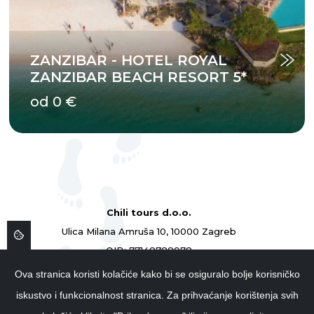
ZANZIBAR - HOTEL ROYAL
ZANZIBAR BEACH RESORT 5*
od 0 €
Chili tours d.o.o.
Ulica Milana Amruša 10, 10000 Zagreb
OIB: 77148788978
ID: 77148788978
Ova stranica koristi kolačiće kako bi se osiguralo bolje korisničko
01 4839 854
iskustvo i funkcionalnost stranica. Za prihvaćanje korištenja svih
info@chilitours.hr