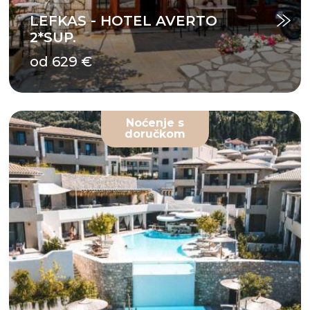
LEFKAS - HOTEL AVERTO
2*SUP.
od 629 €
Noćenje s
doručkom