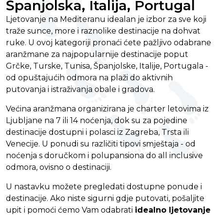
Španjolska, Italija, Portugal
Ljetovanje na Mediteranu idealan je izbor za sve koji
traže sunce, more i raznolike destinacije na dohvat
ruke. U ovoj kategoriji pronaći ćete pažljivo odabrane
aranžmane za najpopularnije destinacije poput
Grčke, Turske, Tunisa, Španjolske, Italije, Portugala -
od opuštajućih odmora na plaži do aktivnih
putovanja i istraživanja obale i gradova.
Većina aranžmana organizirana je charter letovima iz
Ljubljane na 7 ili 14 noćenja, dok su za pojedine
destinacije dostupni i polasci iz Zagreba, Trsta ili
Venecije. U ponudi su različiti tipovi smještaja - od
noćenja s doručkom i polupansiona do all inclusive
odmora, ovisno o destinaciji.
U nastavku možete pregledati dostupne ponude i
destinacije. Ako niste sigurni gdje putovati, pošaljite
upit i pomoći ćemo Vam odabrati
idealno ljetovanje