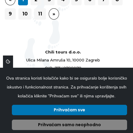
9
10
11
»
Chili tours d.o.o.
Ulica Milana Amruša 10, 10000 Zagreb
OIB: 77148788978
ID: 77148788978
Ova stranica koristi kolačiće kako bi se osiguralo bolje korisničko
01 4839 854
iskustvo i funkcionalnost stranica. Za prihvaćanje korištenja svih
info@chilitours.hr
kolačića kliknite "Prihvaćam sve" ili njima upravljajte.
Prihvaćam sve
Prihvaćam samo neophodno
Copyright © 2026 ChiliTours.hr