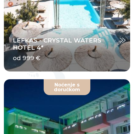
LEFKAS - CRYSTAL WATERS
HOTEL 4*
od 999 €
Noćenje s
doručkom