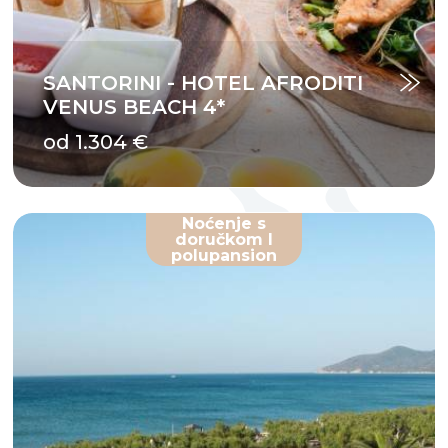
SANTORINI - HOTEL AFRODITI
VENUS BEACH 4*
od 1.304 €
Noćenje s
doručkom I
polupansion