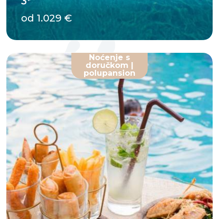
3*
od 1.029 €
Noćenje s
doručkom |
polupansion