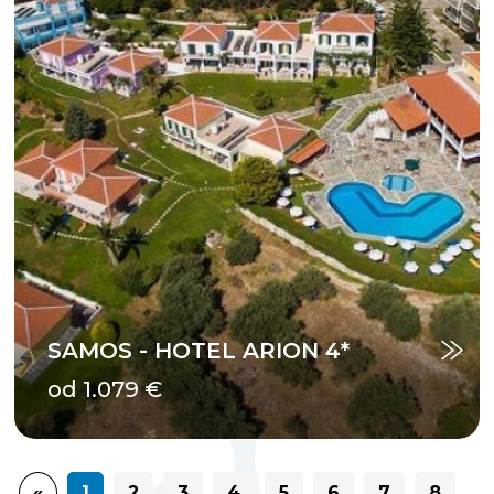
SAMOS - HOTEL ARION 4*
od 1.079 €
«
1
2
3
4
5
6
7
8