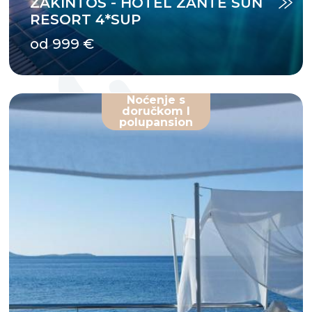
ZAKINTOS - HOTEL ZANTE SUN
RESORT 4*SUP
od 999 €
Noćenje s
doručkom I
polupansion