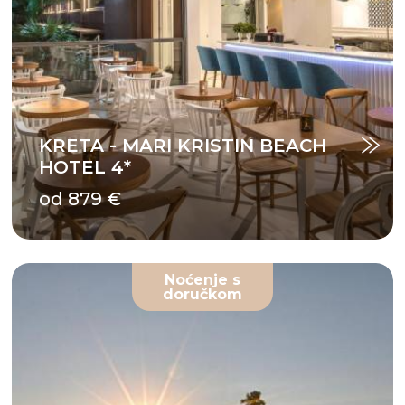
KRETA - MARI KRISTIN BEACH
HOTEL 4*
od 879 €
Noćenje s
doručkom