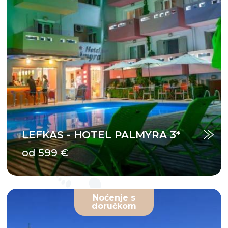
LEFKAS - HOTEL PALMYRA 3*
od 599 €
Noćenje s
doručkom