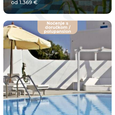
od 1.369 €
Noćenje s
doručkom /
polupansion