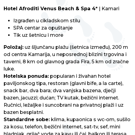
Hotel Afroditi Venus Beach & Spa 4*
|
Kamari
Izgrađen u cikladskom stilu
SPA centar za opuštanje
Tik uz šetnicu i more
Položaj:
uz šljunčanu plažu (šetnica između), 200 m
od centra Kamarija, u neposrednoj blizini trgovina i
taverni, 8 km od glavnog grada Fira, 5 km od zračne
luke.
Hotelska ponuda:
popularan i živahan hotel
paviljonskog tipa, restoran (glavni bife, a la carte),
snack bar, dva bara; dva vanjska bazena, dječji
bazen, jacuzzi; dućan; TV kutak, bežični internet.
Ručnici, ležaljke i suncobrani na privatnoj plaži i uz
bazen besplatni.
Standardne sobe:
klima, kupaonica s wc-om, sušilo
za kosu, telefon, bežični internet, sat-tv, sef, mini
hladnjak, grijač vode za kavu ili čaj, balkon ili terasa.