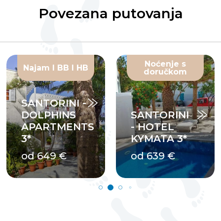
Povezana putovanja
Noćenje s
Najam I BB I HB
doručkom
SANTORINI -
DOLPHINS
SANTORINI
APARTMENTS
- HOTEL
3*
KYMATA 3*
od 649 €
od 639 €