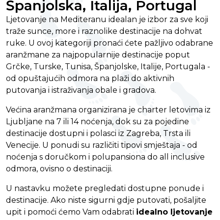
Španjolska, Italija, Portugal
Ljetovanje na Mediteranu idealan je izbor za sve koji
traže sunce, more i raznolike destinacije na dohvat
ruke. U ovoj kategoriji pronaći ćete pažljivo odabrane
aranžmane za najpopularnije destinacije poput
Grčke, Turske, Tunisa, Španjolske, Italije, Portugala -
od opuštajućih odmora na plaži do aktivnih
putovanja i istraživanja obale i gradova.
Većina aranžmana organizirana je charter letovima iz
Ljubljane na 7 ili 14 noćenja, dok su za pojedine
destinacije dostupni i polasci iz Zagreba, Trsta ili
Venecije. U ponudi su različiti tipovi smještaja - od
noćenja s doručkom i polupansiona do all inclusive
odmora, ovisno o destinaciji.
U nastavku možete pregledati dostupne ponude i
destinacije. Ako niste sigurni gdje putovati, pošaljite
upit i pomoći ćemo Vam odabrati
idealno ljetovanje