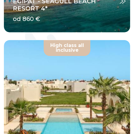
EGIPAT - SEAGULL BEACH
RESORT 4*
od 860 €
High class all
inclusive