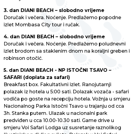
3. dan DIANI BEACH – slobodno vrijeme
Doručak i večera. Noćenje. Predlažemo popodne
izlet Mombasa City tour i ručak.
4. dan DIANI BEACH – slobodno vrijeme
Doručak i večera. Noćenje. Predlažemo poludnevni
izlet brodom sa staklenim dnom na koraljni greben i
robinson otočić.
5. dan DIANI BEACH - NP ISTOČNI TSAVO –
SAFARI (doplata za safari)
Breakfast box. Fakultativni izlet. Ranojutarnji
polazak iz hotela u 5:00 sati. Dolazak vozača - safari
vodiča po goste na recepciju hotela. Vožnja u smjeru
Nacionalnog Parka Istočni Tsavo u trajanju od cca
3h. Stanka putem. Ulazak u nacionalni park
predviđen u cca 10.00-10.30 sati. Game drive u
smjeru Voi Safari Lodga uz susretanje raznolikog