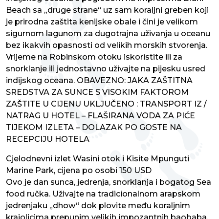
Beach sa „druge strane“ uz sam koraljni greben koji
je prirodna zaštita kenijske obale i čini je velikom
sigurnom lagunom za dugotrajna uživanja u oceanu
bez ikakvih opasnosti od velikih morskih stvorenja.
Vrijeme na Robinskom otoku iskoristite ili za
snorklanje ili jednostavno uživajte na pijesku usred
indijskog oceana. OBAVEZNO: JAKA ZAŠTITNA
SREDSTVA ZA SUNCE S VISOKIM FAKTOROM
ZAŠTITE U CIJENU UKLJUČENO : TRANSPORT IZ /
NATRAG U HOTEL – FLAŠIRANA VODA ZA PIĆE
TIJEKOM IZLETA – DOLAZAK PO GOSTE NA
RECEPCIJU HOTELA
Cjelodnevni izlet Wasini otok i Kisite Mpunguti
Marine Park, cijena po osobi 150 USD
Ovo je dan sunca, jedrenja, snorklanja i bogatog Sea
food ručka. Uživajte na tradicionalnom arapskom
jedrenjaku „dhow“ dok plovite među koraljnim
krajolicima prepunim velikih impozantnih baobaba,