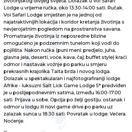
životinjskog divljeg svijeta. Dolazak u Voi Safari
Lodge u vrijeme ručka, oko 13:30-14:00 sati. Ručak.
Voi Safari Lodge smješten je na jednoj od
najatraktivnijih lokacija i koridor kretanja životinja s
nevjerojatnim pogledom na prostranstva savana.
Promatranje životinja iz neposredne blizine
omogućeno je podzemnim tunelom koji vodi do
pojilišta. Nakon ručka (puni meni: predjelo, juha,
glavna jela, deserti, voće, kava, čaj; buffet style) kraći
odmor i nastavak vožnje po parku u smjeru
prekrasnih krajolika Taita brda i novog lodga.
Dolazak u spektakularan i najfotografiraniji lodge
Afrike - luksuzni Salt Lick Game Lodge 5* predviđen
je u poslijepodnevnim satima, između 16:00-17:00
sati. Prijava u sobe. Opcija po želji gostiju: ostanak i
odmor u lodgu ili novi game drive po parku uz
zalazak sunca u 18:30 sati. Povratak u lodge. Večera.
Noćenje.