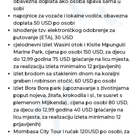
obavezna doplata ako osoba spava sama u
sobi
napojnice za vozače i lokalne vodiče, obavezna
doplata 50 USD po osobi
ishođenje tzv. elektroničkog odobrenje za
putovanje (ETA), 30 USD
cjelodnevni izlet Wasini otok i Kisite Mpunguti
Marine Park, cijena po osobi 150 USD, za djecu
do 12,99 godina 75 USD (plaćanje na licu mjesta,
za realizaciju izleta minimalno 12 prijavljenih)
izlet brodom sa staklenim dnom na koraljni
greben i robinson otočić, 60 USD po osobi
izlet Bora Bora park (upoznavanje s životinjama
poput nojeva, žirafa, krokodila i sl., te susret s
plemenom Mijikenda) , cijena po osobi 80 USD,
za djecu do 12,99 godina 40 USD (plaćanje na
licu mjesta, za realizaciju izleta minimalno 12
prijavljenih)
Mombasa City Tour i ručak 120USD po osobi, za