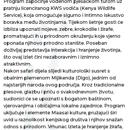
Program započinje vođenom pješačkom turom uz
pratnju licenciranog KWS vodiča (Kenya Wildlife
Service), koja omogućuje sigurno i intimno iskustvo
boravka među životinjama. Tijekom šetnje gosti će
izbliza upoznati nojeve, zebre, krokodile i žirafe,
promatrajući ih u prirodnom okruženju koje vjerno
oponaša njihovo prirodno stanište. Poseban
doživljaj predstavlja interakcija i hranjenje životinja,
što ovaj izlet čini nezaboravnim i iznimno
atraktivnim.
Nakon safari dijela slijedi kulturološki susret s
obalnim plemenom Mijikenda (Digo), jednim od
najstarijih naroda ovog područja. Kroz tradicionalne
plesove, glazbu i priču o svakodnevnom životu,
sudionici će se upoznati s bogatom baštinom,
vjerovanjima i običajima lokalne zajednice. Program
uključuje i elemente Maasai kulture, pružajući širi
uvid u raznolikost kenijskog društva i njihov snažan
odnos s prirodom. Vrhunac izleta je hranjenje žirafa,