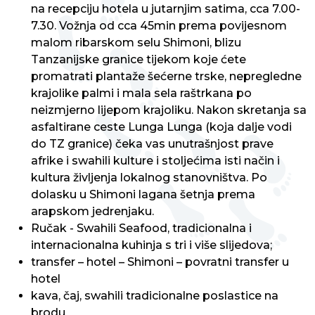
na recepciju hotela u jutarnjim satima, cca 7.00-
7.30. Vožnja od cca 45min prema povijesnom
malom ribarskom selu Shimoni, blizu
Tanzanijske granice tijekom koje ćete
promatrati plantaže šećerne trske, nepregledne
krajolike palmi i mala sela raštrkana po
neizmjerno lijepom krajoliku. Nakon skretanja sa
asfaltirane ceste Lunga Lunga (koja dalje vodi
do TZ granice) čeka vas unutrašnjost prave
afrike i swahili kulture i stoljećima isti način i
kultura življenja lokalnog stanovništva. Po
dolasku u Shimoni lagana šetnja prema
arapskom jedrenjaku.
Ručak - Swahili Seafood, tradicionalna i
internacionalna kuhinja s tri i više slijedova;
transfer – hotel – Shimoni – povratni transfer u
hotel
kava, čaj, swahili tradicionalne poslastice na
brodu