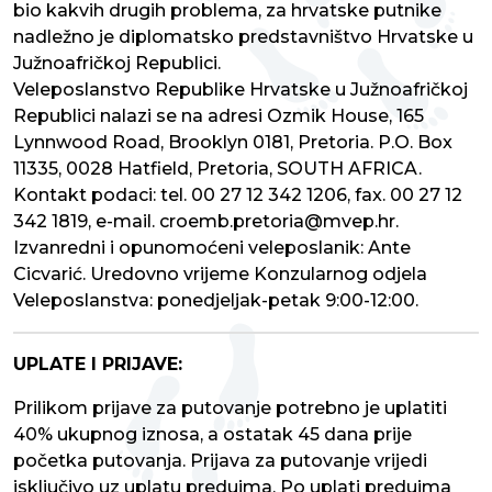
bio kakvih drugih problema, za hrvatske putnike
nadležno je diplomatsko predstavništvo Hrvatske u
Južnoafričkoj Republici.
Veleposlanstvo Republike Hrvatske u Južnoafričkoj
Republici nalazi se na adresi Ozmik House, 165
Lynnwood Road, Brooklyn 0181, Pretoria. P.O. Box
11335, 0028 Hatfield, Pretoria, SOUTH AFRICA.
Kontakt podaci: tel. 00 27 12 342 1206, fax. 00 27 12
342 1819, e-mail. croemb.pretoria@mvep.hr.
Izvanredni i opunomoćeni veleposlanik: Ante
Cicvarić. Uredovno vrijeme Konzularnog odjela
Veleposlanstva: ponedjeljak-petak 9:00-12:00.
UPLATE I PRIJAVE:
Prilikom prijave za putovanje potrebno je uplatiti
40% ukupnog iznosa, a ostatak 45 dana prije
početka putovanja. Prijava za putovanje vrijedi
isključivo uz uplatu predujma. Po uplati predujma