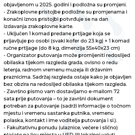
objavljenom u 2025. godini i podložna su promjeni.
- Zrakoplovne pristojbe podložne su promjenama i
konačni iznos pristojbi potvrđuje se na dan
izdavanja zrakoplovne karte.
- Uključen 1 komad predane prtljage koja se
prijavljuje po osobi (svaki kofer do 23 kg) + 1 komad
ručne prtljage (do 8 kg, dimenzija 55x40x23 cm)
- Organizator putovanja može promijeniti redoslijed
obilaska tijekom razgleda grada, ovisno o redu
letenja, radnom vremenu muzeja ili državnim
praznicima. Sadržaj razgleda ostaje kako je objavljen
bez obzira na redoslijed obilaska tijekom razgleda.
- Završno pismo vam dostavljamo e-mailom 72
sata prije putovanja – to je završni dokument
potreban za putovanje (sadrži informacije o točnom
mjestu i vremenu sastanka putnika, vremenu
polaska, kontakt i ime voditelja putovanja i sl.).
- Fakultativnu ponudu (ulaznice, večere i slično)
plaćate na licu mjesta u USD (ili lokalnoj valuti