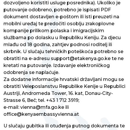
dozvoljeno koristiti usluge posrednika). Ukoliko je
putovanje odobreno, potrebno je ispisati PDF
dokument dostavljen e-poštom ili isti preuzeti na
mobilni uređaj te predočiti osoblju zrakoplovne
kompanije prilikom polaska i imigracijskim
službama po dolasku u Republiku Keniju. Za djecu
mlađu od 18 godina, zahtjev podnosi roditelj ili
skrbnik. U slučaju tehničkih poteškoća potrebno se
obratiti na e-adresu support@etakenya.go.ke te ne
kretati na putovanje. Izdavanje elektroničkog
odobrenja se naplaćuje.
Za dodatne informacije hrvatski državljani mogu se
obratiti Veleposlanstvu Republike Kenije u Republici
Austriji, Andromeda Tower, 16. kat, Donau-City-
Strasse 6, Beč; tel. +43 1 712 3919;
e-mail: vienna@mfa.go.ke ili
office@kenyaembassyvienna.at
U slučaju gubitka ili otuđenja putnog dokumenta te