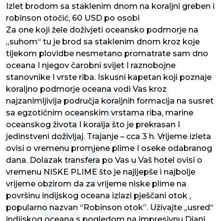
Izlet brodom sa staklenim dnom na koraljni greben i
robinson otočić, 60 USD po osobi
Za one koji žele doživjeti oceansko podmorje na
„suhom“ tu je brod sa staklenim dnom kroz koje
tijekom plovidbe nesmetano promatrate sam dno
oceana I njegov čarobni svijet I raznobojne
stanovnike I vrste riba. Iskusni kapetan koji poznaje
koraljno podmorje oceana vodi Vas kroz
najzanimljivija područja koraljnih formacija na susret
sa egzotičnim oceanskim vrstama riba, marine
oceanskog života I koralja što je prekrasan I
jedinstveni doživljaj. Trajanje – cca 3 h. Vrijeme izleta
ovisi o vremenu promjene plime I oseke odabranog
dana. Dolazak transfera po Vas u Vaš hotel ovisi o
vremenu NISKE PLIME što je najljepše i najbolje
vrijeme obzirom da za vrijeme niske plime na
površinu indijskog oceana izlazi pješčani otok ,
popularno nazvan “Robinson otok”. Uživajte „usred“
indijskog oceana s pogledom na impresivnu Diani