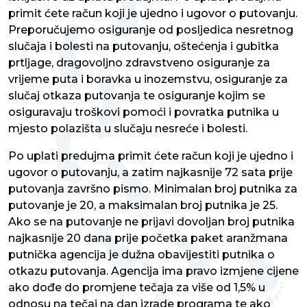
primit ćete račun koji je ujedno i ugovor o putovanju.
Preporučujemo osiguranje od posljedica nesretnog
slučaja i bolesti na putovanju, oštećenja i gubitka
prtljage, dragovoljno zdravstveno osiguranje za
vrijeme puta i boravka u inozemstvu, osiguranje za
slučaj otkaza putovanja te osiguranje kojim se
osiguravaju troškovi pomoći i povratka putnika u
mjesto polazišta u slučaju nesreće i bolesti.
Po uplati predujma primit ćete račun koji je ujedno i
ugovor o putovanju, a zatim najkasnije 72 sata prije
putovanja završno pismo. Minimalan broj putnika za
putovanje je 20, a maksimalan broj putnika je 25.
Ako se na putovanje ne prijavi dovoljan broj putnika
najkasnije 20 dana prije početka paket aranžmana
putnička agencija je dužna obavijestiti putnika o
otkazu putovanja. Agencija ima pravo izmjene cijene
ako dođe do promjene tečaja za više od 1,5% u
odnosu na tečaj na dan izrade programa te ako