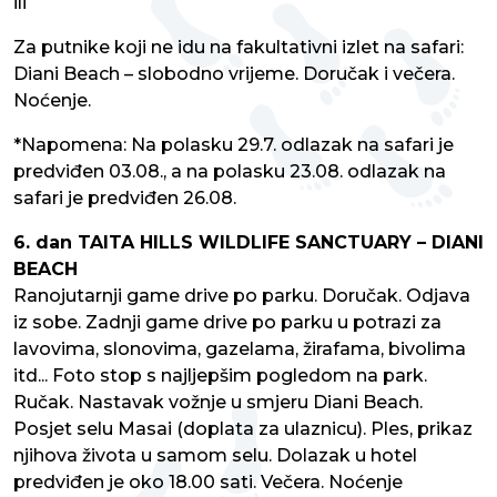
ili
Za putnike koji ne idu na fakultativni izlet na safari:
Diani Beach – slobodno vrijeme. Doručak i večera.
Noćenje.
*Napomena: Na polasku 29.7. odlazak na safari je
predviđen 03.08., a na polasku 23.08. odlazak na
safari je predviđen 26.08.
6. dan TAITA HILLS WILDLIFE SANCTUARY – DIANI
BEACH
Ranojutarnji game drive po parku. Doručak. Odjava
iz sobe. Zadnji game drive po parku u potrazi za
lavovima, slonovima, gazelama, žirafama, bivolima
itd... Foto stop s najljepšim pogledom na park.
Ručak. Nastavak vožnje u smjeru Diani Beach.
Posjet selu Masai (doplata za ulaznicu). Ples, prikaz
njihova života u samom selu. Dolazak u hotel
predviđen je oko 18.00 sati. Večera. Noćenje