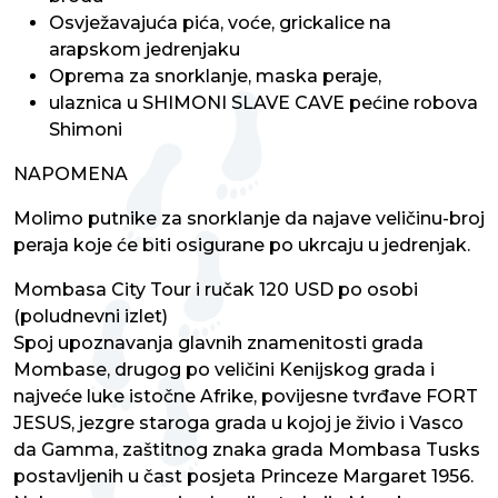
Osvježavajuća pića, voće, grickalice na
arapskom jedrenjaku
Oprema za snorklanje, maska peraje,
ulaznica u SHIMONI SLAVE CAVE pećine robova
Shimoni
NAPOMENA
Molimo putnike za snorklanje da najave veličinu-broj
peraja koje će biti osigurane po ukrcaju u jedrenjak.
Mombasa City Tour i ručak 120 USD po osobi
(poludnevni izlet)
Spoj upoznavanja glavnih znamenitosti grada
Mombase, drugog po veličini Kenijskog grada i
najveće luke istočne Afrike, povijesne tvrđave FORT
JESUS, jezgre staroga grada u kojoj je živio i Vasco
da Gamma, zaštitnog znaka grada Mombasa Tusks
postavljenih u čast posjeta Princeze Margaret 1956.