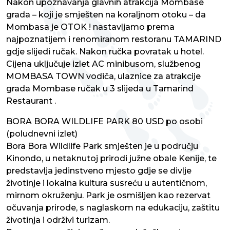
Nakon upoznavanja glavnih atrakcija Mombase
grada – koji je smješten na koraljnom otoku – da
Mombasa je OTOK ! nastavljamo prema
najpoznatijem i renomiranom restoranu TAMARIND
gdje slijedi ručak. Nakon ručka povratak u hotel.
Cijena uključuje izlet AC minibusom, službenog
MOMBASA TOWN vodiča, ulaznice za atrakcije
grada Mombase ručak u 3 slijeda u Tamarind
Restaurant .
BORA BORA WILDLIFE PARK 80 USD po osobi
(poludnevni izlet)
Bora Bora Wildlife Park smješten je u području
Kinondo, u netaknutoj prirodi južne obale Kenije, te
predstavlja jedinstveno mjesto gdje se divlje
životinje i lokalna kultura susreću u autentičnom,
mirnom okruženju. Park je osmišljen kao rezervat
očuvanja prirode, s naglaskom na edukaciju, zaštitu
životinja i održivi turizam.