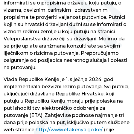
informirati se o propisima države u koju putuju, o
vizama, deviznim, carinskim i zdravstvenim
propisima te provjeriti valjanost putovnice. Putnici
koji nisu hrvatski državljani dužni su se informirati o
viznom režimu zemlje u koju putuju na stranici
Veleposlanstva države čiji su državljani. Molimo da
se prije uplate aranžmana konzultirate sa svojim
liječnikom o rizicima putovanja. Preporučujemo
osiguranje od posljedica nesretnog slučaja i bolesti
na putovanju.
Vlada Republike Kenije je 1. siječnja 2024. god.
implementirala bezvizni režim putovanja. Svi putnici,
uključujući državljane Republike Hrvatske, koji
putuju u Republiku Keniju moraju prije polaska na
put ishoditi tzv. elektroničko odobrenje za
putovanje (ETA). Zahtjevi se podnose najmanje tri
dana prije polaska na put, isključivo putem službene
web stranice
http://www.etakenya.go.ke/
(nije