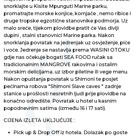
snorklajte u Kisite Mpunguti Marine parku,
promatrajte morske konjice, kornjače , nemo ribice i
druge tropske egzotične stanovnike podmorja. Uz
malo sreće, tijekom plovidbe pratit će Vas divlji
dupini , stalni stanovnici Marine parka. Nakon
snorklanja povratak na jedrenjak uz osvježenje, piće
i voće. Jedrenje se nastavlja prema WASINI OTOKU
gdje nas očekuje bogati SEA FOOD ručak sa
tradicionalnim MANGROVE rakovima i ostalim
morskim delicijama, uz izbor piletine ili vege menu.
Nakon opuštanja povratak u Shimoni te posjet
pećinama robova "Shimoni Slave caves " zadnje
stanice u prošlosti nesretnih ljudi prije plovidbe na
konačno odredište. Povratak u hotel u kasnim
popodnevnim satima (između 16 i 17 sati).
CIJENA IZLETA UKLJUČUJE :
Pick up & Drop Off iz hotela. Dolazak po goste