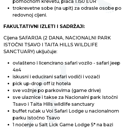
pomoćnom krevetu, plaća 1.150 EUR
trokrevetne sobe (na upit) za odrasle osobe po
redovnoj cijeni.
FAKULTATIVNI IZLETI I SADRŽAJI:
Cijena SAFARIJA (2 DANA, NACIONALNI PARK
ISTOČNI TSAVO I TAITA HILLS WILDLIFE
SANCTUARY) uključuje:
ovlašteno i licencirano safari vozilo - safari jeep
4x4
iskusni i educirani safari vodiči i vozači
pick up-drop off iz hotela
sve vožnje po parkovima (game drive)
sve ulaznice i takse za Nacionalni park Istočni
Tsavo i Taita Hills wildlife sanctuary
buffet ručak u Voi Safari Lodge u nacionalnom
parku Istočno Tsavo
1 noćenje u Salt Lick Game Lodge 5* na bazi