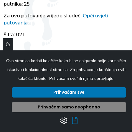
putnika: 25
Za ovo putovanje vrijede sljedeći
Opći uvjeti
putovanja.
Šifra: 021
Ova stranica koristi kolačiće kako bi se osiguralo bolje korisničko
Povezana putovanja
iskustvo i funkcionalnost stranica. Za prihvaćanje korištenja svih
kolačića kliknite "Prihvaćam sve" ili njima upravljajte.
Prihvaćam sve
27.04.2027.
06.09.2026.
MAROKO -
Prihvaćam samo neophodno
KRALJEVSKI
KENIJA -
GRADOVI I
SAFARI I
NOĆENJE U
DIANI
PUSTINJI
BEACH - 9