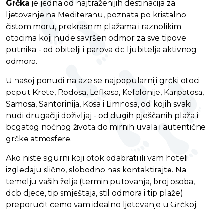
Grčka
je jedna od najtraženijih destinacija za
ljetovanje na Mediteranu, poznata po kristalno
čistom moru, prekrasnim plažama i raznolikim
otocima koji nude savršen odmor za sve tipove
putnika - od obitelji i parova do ljubitelja aktivnog
odmora.
U našoj ponudi nalaze se najpopularniji grčki otoci
poput Krete, Rodosa, Lefkasa, Kefalonije, Karpatosa,
Samosa, Santorinija, Kosa i Limnosa, od kojih svaki
nudi drugačiji doživljaj - od dugih pješčanih plaža i
bogatog noćnog života do mirnih uvala i autentične
grčke atmosfere.
Ako niste sigurni koji otok odabrati ili vam hoteli
izgledaju slično, slobodno nas kontaktirajte. Na
temelju vaših želja (termin putovanja, broj osoba,
dob djece, tip smještaja, stil odmora i tip plaže)
preporučit ćemo vam idealno ljetovanje u Grčkoj.