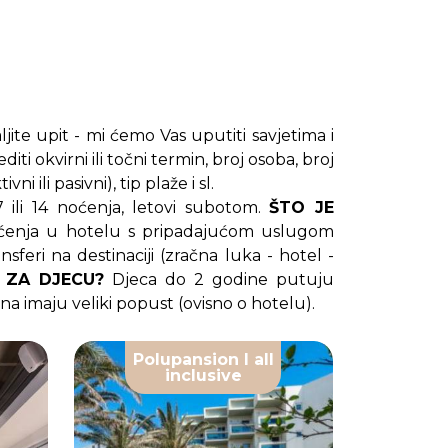
jite upit - mi ćemo Vas uputiti savjetima i
i okvirni ili točni termin, broj osoba, broj
i ili pasivni), tip plaže i sl.
 ili 14 noćenja, letovi subotom.
ŠTO JE
 noćenja u hotelu s pripadajućom uslugom
sferi na destinaciji (zračna luka - hotel -
 ZA DJECU?
Djeca do 2 godine putuju
ina imaju veliki popust (ovisno o hotelu).
Polupansion I all
inclusive