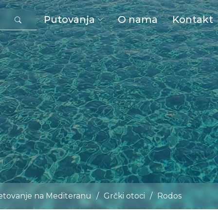
Putovanja
O nama
Kontakt
jetovanje na Mediteranu
/
Grčki otoci
/
Rodos