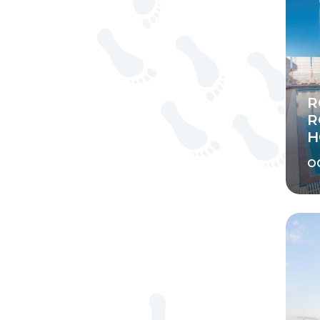
R
R
H
o