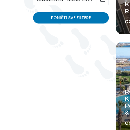
K
R
PONIŠTI SVE FILTERE
o
R
K
P
&
o