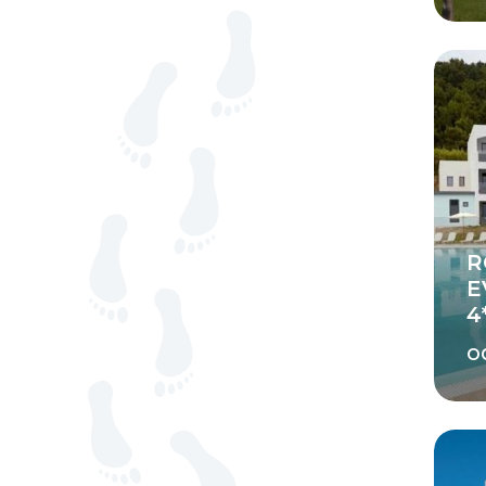
R
E
4
o