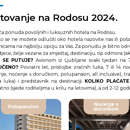
etovanje na Rodosu 2024.
ća ponuda povoljnih i luksuznih hotela na Rodosu.
o se ne možete odlučiti oko hotela nazovite nas ili pošal
icama na najbolju opciju za Vas. Za ponudu je bitno odredit
djece, želje vezane za smještaj, destinaciju, tip odmora (aktivn
 SE PUTUJE?
Avionom iz Ljubljane svaki tjedan na 7
UČENO?
Povratni let, pristojbe zračnih luka, 7 ili 14
je, noćenje s doručkom, polupansion, all inclusive), tran
 luka) i predstavnik na destinaciji.
KOLIKO PLAĆATE
tno (sjede roditeljima u krilu na letovima), a od 2-12 god
Noćenje s
Polupansion
doručkom