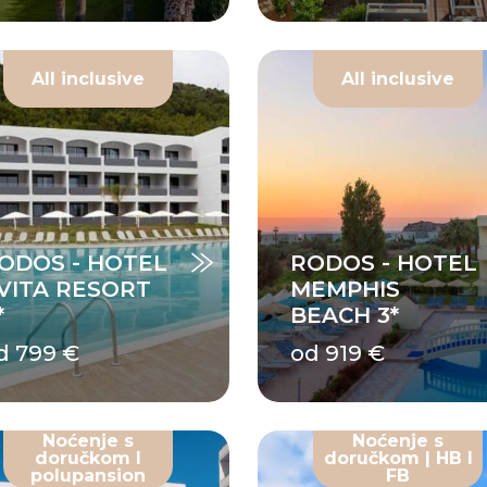
All inclusive
All inclusive
ODOS - HOTEL
RODOS - HOTEL
VITA RESORT
MEMPHIS
*
BEACH 3*
d 799 €
od 919 €
Noćenje s
Noćenje s
doručkom I
doručkom | HB I
polupansion
FB