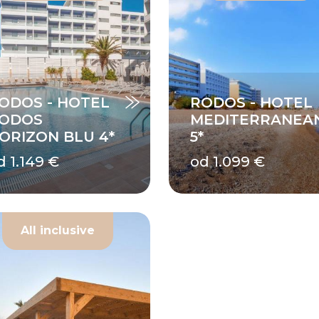
ODOS - HOTEL
RODOS - HOTEL
ODOS
MEDITERRANEA
ORIZON BLU 4*
5*
d 1.149 €
od 1.099 €
All inclusive