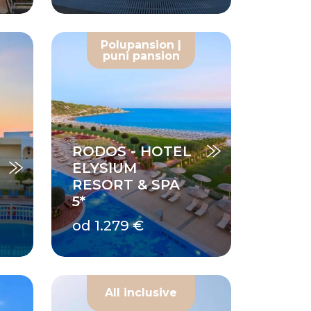
Polupansion |
puni pansion
RODOS - HOTEL
ELYSIUM
RESORT & SPA
5*
od 1.279 €
All inclusive