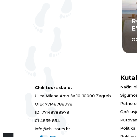
R
E
o
Kuta
Načini p
Chili tours d.o.o.
Sigurnos
Ulica Milana Amruša 10, 10000 Zagreb
Putno o
OIB: 77148788978
Opći uvj
ID: 77148788978
Putovan
01 4839 854
Politika
info@chilitours.hr
Reklama