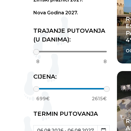
Nova Godina 2027.
R
E
TRAJANJE PUTOVANJA
P
(U DANIMA):
4
o
8
8
CIJENA:
699€
2615€
TERMIN PUTOVANJA
R
A