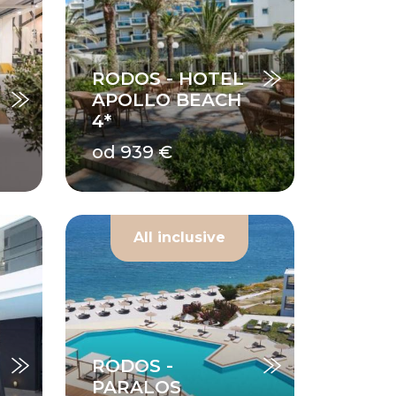
RODOS - HOTEL
APOLLO BEACH
4*
od 939 €
All inclusive
RODOS -
PARALOS