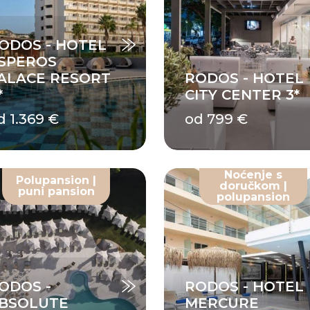
ODOS - HOTEL
SPEROS
ALACE RESORT
RODOS - HOTEL
*
CITY CENTER 3*
d 1.369 €
od 799 €
Noćenje s
Polupansion |
doručkom |
puni pansion
polupansion
ODOS -
RODOS - HOTEL
BSOLUTE
MERCURE