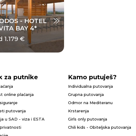
ODOS - HOTEL
VITA BAY 4*
d 1.179 €
k za putnike
Kamo putuješ?
laćanja
Individualna putovanja
t online plaćanja
Grupna putovanja
siguranje
Odmor na Mediteranu
eti putovanja
Krstarenja
ja u SAD - viza i ESTA
Girls only putovanja
 privatnosti
Chili kids - Obiteljska putovanja
cije