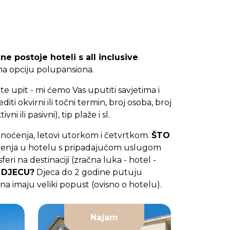
ne postoje hoteli s all inclusive
ma opciju polupansiona.
te upit - mi ćemo Vas uputiti savjetima i
i okvirni ili točni termin, broj osoba, broj
i ili pasivni), tip plaže i sl.
4 noćenja, letovi utorkom i četvrtkom.
ŠTO
4 noćenja u hotelu s pripadajućom uslugom
eri na destinaciji (zračna luka - hotel -
 DJECU?
Djeca do 2 godine putuju
ina imaju veliki popust (ovisno o hotelu).
Najam