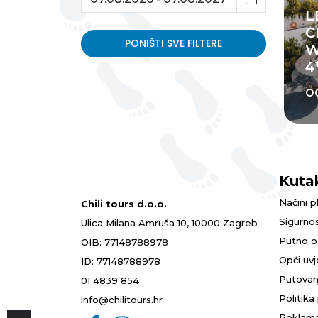
L
C
PONIŠTI SVE FILTERE
W
4
o
Kuta
Načini p
Chili tours d.o.o.
Sigurnos
Ulica Milana Amruša 10, 10000 Zagreb
Putno o
OIB: 77148788978
Opći uvj
ID: 77148788978
Putovan
01 4839 854
Politika
info@chilitours.hr
Reklama