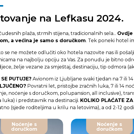
etovanje na Lefkasu 2024.
udesnih plaža, strmih stijena, tradicionalnih sela...
Ovdje 
om, a većina je samo s doručkom
. Tek poneki hotel i
o se ne možete odlučiti oko hotela nazovite nas ili pošalji
icama na najbolju opciju za Vas. Za ponudu je bitno odredit
djece, želje vezane za smještaj, destinaciju, tip odmora (aktivn
 SE PUTUJE?
Avionom iz Ljubljane svaki tjedan na 7 ili 1
KLJUČENO?
Povratni let, pristojbe zračnih luka, 7 ili 1
je, noćenje s doručkom, polupansion, all inclusive), transf
 luka) i predstavnik na destinaciji.
KOLIKO PLAĆATE ZA
tno (sjede roditeljima u krilu na letovima), a od 2-12 god
Noćenje s
Noćenje s
doručkom
doručkom