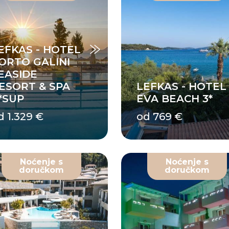
EFKAS - HOTEL
ORTO GALINI
EASIDE
ESORT & SPA
LEFKAS - HOTEL
*SUP
EVA BEACH 3*
d 1.329 €
od 769 €
Noćenje s
Noćenje s
doručkom
doručkom