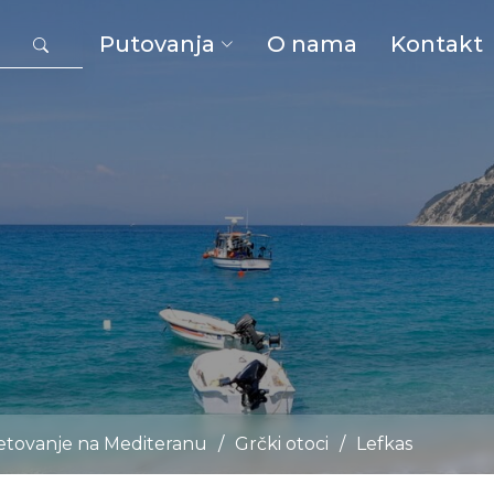
Putovanja
O nama
Kontakt
jetovanje na Mediteranu
/
Grčki otoci
/
Lefkas