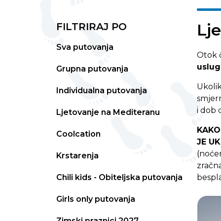
Lj
FILTRIRAJ PO
Sva putovanja
Otok č
uslug
Grupna putovanja
Ukolik
Individualna putovanja
smjern
i dob 
Ljetovanje na Mediteranu
KAKO
Coolcation
JE U
(noćen
Krstarenja
zračna
Chili kids - Obiteljska putovanja
bespla
Girls only putovanja
Zimski praznici 2027.