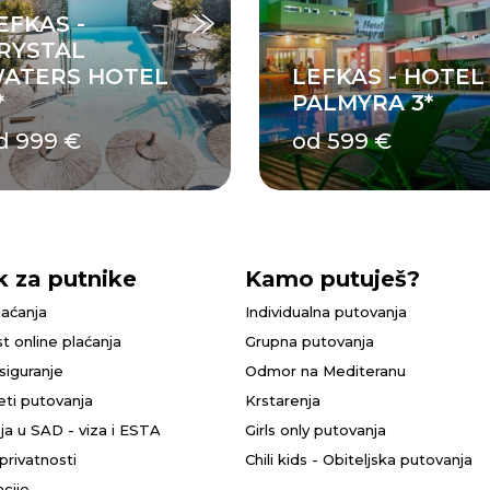
EFKAS -
RYSTAL
ATERS HOTEL
LEFKAS - HOTEL
*
PALMYRA 3*
d 999 €
od 599 €
k za putnike
Kamo putuješ?
laćanja
Individualna putovanja
t online plaćanja
Grupna putovanja
siguranje
Odmor na Mediteranu
eti putovanja
Krstarenja
ja u SAD - viza i ESTA
Girls only putovanja
 privatnosti
Chili kids - Obiteljska putovanja
cije