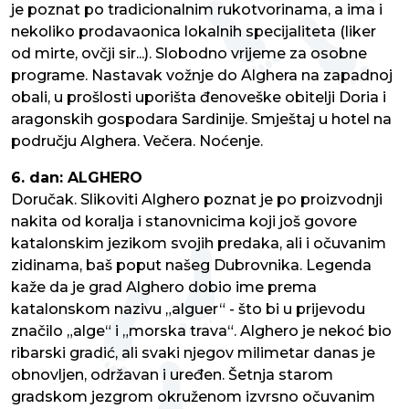
je poznat po tradicionalnim rukotvorinama, a ima i
nekoliko prodavaonica lokalnih specijaliteta (liker
od mirte, ovčji sir...). Slobodno vrijeme za osobne
programe. Nastavak vožnje do Alghera na zapadnoj
obali, u prošlosti uporišta đenoveške obitelji Doria i
aragonskih gospodara Sardinije. Smještaj u hotel na
području Alghera. Večera. Noćenje.
6. dan: ALGHERO
Doručak. Slikoviti Alghero poznat je po proizvodnji
nakita od koralja i stanovnicima koji još govore
katalonskim jezikom svojih predaka, ali i očuvanim
zidinama, baš poput našeg Dubrovnika. Legenda
kaže da je grad Alghero dobio ime prema
katalonskom nazivu „alguer“ - što bi u prijevodu
značilo „alge“ i „morska trava“. Alghero je nekoć bio
ribarski gradić, ali svaki njegov milimetar danas je
obnovljen, održavan i uređen. Šetnja starom
gradskom jezgrom okruženom izvrsno očuvanim