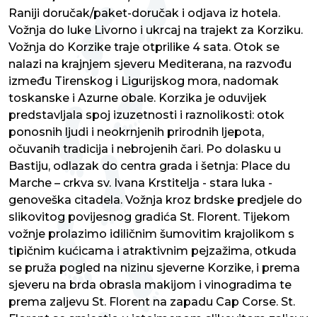
Raniji doručak/paket-doručak i odjava iz hotela.
Vožnja do luke Livorno i ukrcaj na trajekt za Korziku.
Vožnja do Korzike traje otprilike 4 sata. Otok se
nalazi na krajnjem sjeveru Mediterana, na razvođu
između Tirenskog i Ligurijskog mora, nadomak
toskanske i Azurne obale. Korzika je oduvijek
predstavljala spoj izuzetnosti i raznolikosti: otok
ponosnih ljudi i neokrnjenih prirodnih ljepota,
očuvanih tradicija i nebrojenih čari. Po dolasku u
Bastiju, odlazak do centra grada i šetnja: Place du
Marche – crkva sv. Ivana Krstitelja - stara luka -
genoveška citadela. Vožnja kroz brdske predjele do
slikovitog povijesnog gradića St. Florent. Tijekom
vožnje prolazimo idiličnim šumovitim krajolikom s
tipičnim kućicama i atraktivnim pejzažima, otkuda
se pruža pogled na nizinu sjeverne Korzike, i prema
sjeveru na brda obrasla makijom i vinogradima te
prema zaljevu St. Florent na zapadu Cap Corse. St.