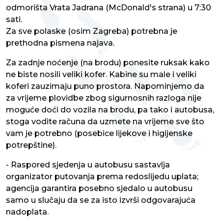
odmorišta Vrata Jadrana (McDonald's strana) u 7:30
sati.
Za sve polaske (osim Zagreba) potrebna je
prethodna pismena najava.
Za zadnje noćenje (na brodu) ponesite ruksak kako
ne biste nosili veliki kofer. Kabine su male i veliki
koferi zauzimaju puno prostora. Napominjemo da
za vrijeme plovidbe zbog sigurnosnih razloga nije
moguće doći do vozila na brodu, pa tako i autobusa,
stoga vodite računa da uzmete na vrijeme sve što
vam je potrebno (posebice lijekove i higijenske
potrepštine).
- Raspored sjedenja u autobusu sastavlja
organizator putovanja prema redoslijedu uplata;
agencija garantira posebno sjedalo u autobusu
samo u slučaju da se za isto izvrši odgovarajuća
nadoplata.