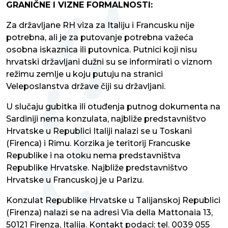
GRANIČNE I VIZNE FORMALNOSTI:
Za državljane RH viza za Italiju i Francusku nije
potrebna, ali je za putovanje potrebna važeća
osobna iskaznica ili putovnica. Putnici koji nisu
hrvatski državljani dužni su se informirati o viznom
režimu zemlje u koju putuju na stranici
Veleposlanstva države čiji su državljani.
U slučaju gubitka ili otuđenja putnog dokumenta na
Sardiniji nema konzulata, najbliže predstavništvo
Hrvatske u Republici Italiji nalazi se u Toskani
(Firenca) i Rimu. Korzika je teritorij Francuske
Republike i na otoku nema predstavništva
Republike Hrvatske. Najbliže predstavništvo
Hrvatske u Francuskoj je u Parizu.
Konzulat Republike Hrvatske u Talijanskoj Republici
(Firenza) nalazi se na adresi Via della Mattonaia 13,
50121 Firenza, Italija. Kontakt podaci: tel. 0039 055