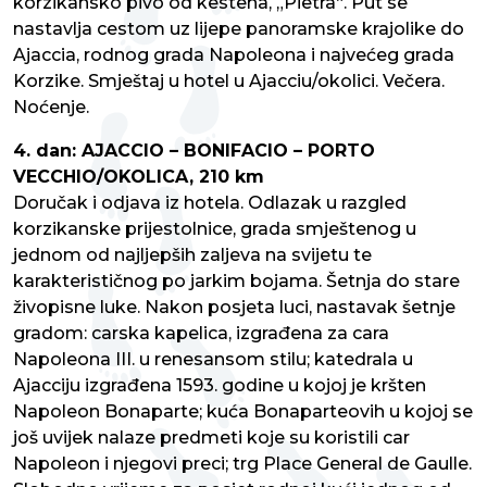
korzikansko pivo od kestena, „Pietra“. Put se
nastavlja cestom uz lijepe panoramske krajolike do
Ajaccia, rodnog grada Napoleona i najvećeg grada
Korzike. Smještaj u hotel u Ajacciu/okolici. Večera.
Noćenje.
4. dan: AJACCIO – BONIFACIO – PORTO
VECCHIO/OKOLICA, 210 km
Doručak i odjava iz hotela. Odlazak u razgled
korzikanske prijestolnice, grada smještenog u
jednom od najljepših zaljeva na svijetu te
karakterističnog po jarkim bojama. Šetnja do stare
živopisne luke. Nakon posjeta luci, nastavak šetnje
gradom: carska kapelica, izgrađena za cara
Napoleona III. u renesansom stilu; katedrala u
Ajacciju izgrađena 1593. godine u kojoj je kršten
Napoleon Bonaparte; kuća Bonaparteovih u kojoj se
još uvijek nalaze predmeti koje su koristili car
Napoleon i njegovi preci; trg Place General de Gaulle.