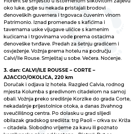
Florent se smjestio u istoimenom slikovitom zaljevu
oko luke, gdje su nekada pristajali brodovi
đenoveških guvernera i trgovaca čuvenim vinom
Patrimonio. Iznad promenade s kafićima i
tavernama uske vijugave uličice s kamenim
kućicama i trgovinama vode prema ostacima
đenoveške tvrđave. Predah za šetnju gradićem i
osvježenje. Vožnja prema hotelu na području
Calvi/Ile Rouse. Smještaj u sobe. Večera. Noćenje.
3. dan: CALVI/ILE ROUSSE – CORTE –
AJACCIO/OKOLICA, 220 km
Doručak i odjava iz hotela. Razgled Calvia, rodnog
mjesta Kolumba s predivnom citadelom na samoj
obali. Vožnja preko središnje Korzike do grada Corte,
nekadašnje prijestolnice otoka, a danas živahnog
sveučilišnog centra. Po dolasku u grad slijedi
obilazak gradskog središta: trg Paoli – crkva sv. Križa
– citadela. Slobodno vrijeme za kavu ili poznato