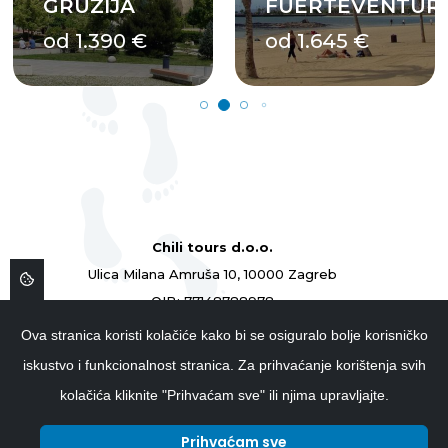
GRUZIJA
FUERTEVENTUR
od 1.390 €
od 1.645 €
Chili tours d.o.o.
Ulica Milana Amruša 10, 10000 Zagreb
OIB: 77148788978
ID: 77148788978
Ova stranica koristi kolačiće kako bi se osiguralo bolje korisničko
01 4839 854
iskustvo i funkcionalnost stranica. Za prihvaćanje korištenja svih
info@chilitours.hr
kolačića kliknite "Prihvaćam sve" ili njima upravljajte.
Prihvaćam sve