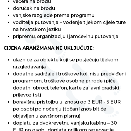
večera na brodu
doručak na brodu
vanjske razglede prema programu
voditelja putovanja – vođenje tijekom cijele ture
na hrvatskom jeziku
pripremu, organizaciju i jamčevinu putovanja.
CIJENA ARANŽMANA NE UKLJUČUJE:
ulaznice za objekte koji se posjećuju tijekom
razgledavanja
dodatne sadržaje i troškove koji nisu predviđeni
programom, troškove osobne prirode (piće,
dodatni obroci, telefon, karte za javni gradski
prijevoz i sl.)
boravišnu pristojbu u iznosu od 3 EUR - 5 EUR
po osobi po noćenju (točan iznos bit će
objavljen u završnom pismu)
doplatu za dvokrevetnu vanjsku kabinu – 30
EUR po osobi, doplata prilikom rezervacije