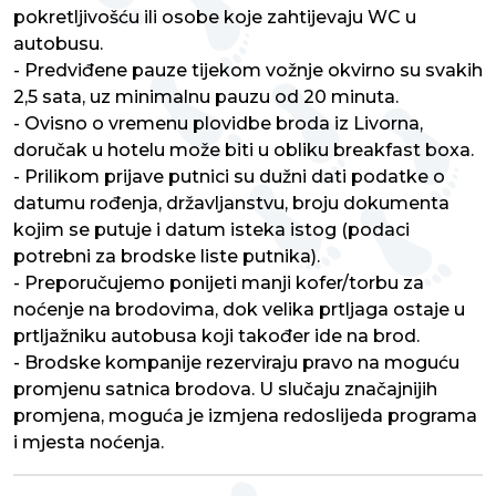
pokretljivošću ili osobe koje zahtijevaju WC u
autobusu.
- Predviđene pauze tijekom vožnje okvirno su svakih
2,5 sata, uz minimalnu pauzu od 20 minuta.
- Ovisno o vremenu plovidbe broda iz Livorna,
doručak u hotelu može biti u obliku breakfast boxa.
- Prilikom prijave putnici su dužni dati podatke o
datumu rođenja, državljanstvu, broju dokumenta
kojim se putuje i datum isteka istog (podaci
potrebni za brodske liste putnika).
- Preporučujemo ponijeti manji kofer/torbu za
noćenje na brodovima, dok velika prtljaga ostaje u
prtljažniku autobusa koji također ide na brod.
- Brodske kompanije rezerviraju pravo na moguću
promjenu satnica brodova. U slučaju značajnijih
promjena, moguća je izmjena redoslijeda programa
i mjesta noćenja.