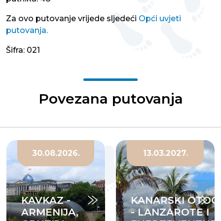
Za ovo putovanje vrijede sljedeći
Opći uvjeti
putovanja.
Šifra: 021
Povezana putovanja
30.08.2026.
13.03.2027.
KAVKAZ -
KANARSKI OTOCI
ARMENIJA,
- LANZAROTE I