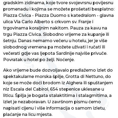
gradskim zidinama, koje tvore svojevrsnu povijesnu
promenadu i kojima se možete prošetati besplatno:
Piazza Civica - Piazza Duomo s katedralom - glavna
ulica Via Carlo Alberto s crkvom sv. Franje i
trgovinama koraljnim nakitom. Pauza za kavu na
trgu Piazza Civica. Slobodno vrijeme za kupanje ili
šetnju. Danas nemamo večeru u hotelu, jer je više
slobodnog vremena pa možete uživati i ručati ili
večerati gdje vas ljepota Sardinije najviše privuče.
Povratak u hotel po želji. Noćenje.
Ako vrijeme bude dozvoljavalo predlažemo izlet do
spektakularne morska špilje, Grotta di Nettuno, do
koje se može doći brodom iz Alghera ili spuštanjem
niz Escala del Cabirol, 654 stepenice uklesane u
liticu. Špilja je bogata stalaktitima i stalagmitima, a
izlet je nezaboravan. U završnom pismu ćemo
napisati cijenu i više informacija o samom izletu,
plaćanje na licu mjesta.