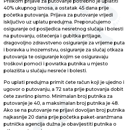
Prilikom prijave za putovanje potrebno je uplatiti
40% ukupnog iznosa, a ostatak 45 dana prije
početka putovanja. Prijava za putovanje vrijedi
isključivo uz uplatu predujma. Preporučujemo
osiguranje od posljedica nesretnog slučaja i bolesti
na putovanju, oštećenja i gubitka prtljage,
dragovoljno zdravstveno osiguranje za vrijeme puta
i boravka u inozemstvu, osiguranje za slučaj otkaza
putovanja te osiguranje kojim se osiguravaju
troškovi pomoći i povratka putnika u mjesto
polazišta u slučaju nesreće i bolesti.
Po uplati predujma primit ćete račun koji je ujedno i
ugovor o putovanju, a 72 sata prije putovanja dobit
ćete završno pismo. Minimalan broj putnika za
putovanje je 40, a maksimalan broj putnika je 48.
Ako se na putovanje ne prijavi dovoljan broj putnika
najkasnije 20 dana prije početka paket-aranžmana
putnička agencija dužna je obavijestiti putnika o