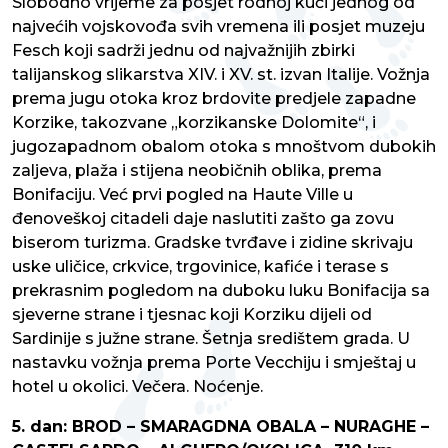
Slobodno vrijeme za posjet rodnoj kući jednog od
najvećih vojskovođa svih vremena ili posjet muzeju
Fesch koji sadrži jednu od najvažnijih zbirki
talijanskog slikarstva XIV. i XV. st. izvan Italije. Vožnja
prema jugu otoka kroz brdovite predjele zapadne
Korzike, takozvane „korzikanske Dolomite“, i
jugozapadnom obalom otoka s mnoštvom dubokih
zaljeva, plaža i stijena neobičnih oblika, prema
Bonifaciju. Već prvi pogled na Haute Ville u
đenoveškoj citadeli daje naslutiti zašto ga zovu
biserom turizma. Gradske tvrđave i zidine skrivaju
uske uličice, crkvice, trgovinice, kafiće i terase s
prekrasnim pogledom na duboku luku Bonifacija sa
sjeverne strane i tjesnac koji Korziku dijeli od
Sardinije s južne strane. Šetnja središtem grada. U
nastavku vožnja prema Porte Vecchiju i smještaj u
hotel u okolici. Večera. Noćenje.
5. dan: BROD – SMARAGDNA OBALA – NURAGHE –