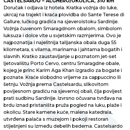
CASTELSARDO – ALGHERO/OKOLICA, 310 km
Doručak i odjava iz hotela. Kratka vožnja do luke,
ukrcaj na trajekt i kraća plovidba do Sante Terese di
Gallure, lučkog gradića na sjeveroistoku Sardinije.
Vožnja čuvenom Smaragdnom obalom, simbolom
luksuza i dolce vite u svjetskim razmjerima. Ovo je
najpoznatija i najelitnija talijanska obala duga 55
kilometara, s vilama, marinama i jahtama bogatih i
slavnih. Kratko zaustavljanje u poznatom jet-set
ljetovalištu Porto Cervo, centru Smaragdne obale,
kojeg je princ Karim Aga Khan izgradio za bogate i
poznate. Kraće slobodno vrijeme za cappuccino ili
šetnju. Vožnja prema Castelsardu, slikovitom
povijesnom gradiću na sjevernoj obali, čija povijest
prati sudbinu Sardinije. Izvrsno očuvana tvrđava na
brdu iznad pristaništa pruža pogled na luku, plaže i
okolicu. Stare kamene kuće, malena katedrala,
utvrđena palača s muzejom i pokoji restoran
stiješnjeni su između debelih bedema. Castelsardo