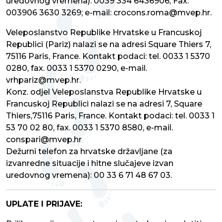
uredovnog vremena): 0039 334 6436906, Fax:
003906 3630 3269; e-mail: crocons.roma@mvep.hr.
Veleposlanstvo Republike Hrvatske u Francuskoj
Republici (Pariz) nalazi se na adresi Square Thiers 7,
75116 Paris, France. Kontakt podaci: tel. 0033 1 5370
0280, fax. 0033 1 5370 0290, e-mail.
vrhpariz@mvep.hr.
Konz. odjel Veleposlanstva Republike Hrvatske u
Francuskoj Republici nalazi se na adresi 7, Square
Thiers,75116 Paris, France. Kontakt podaci: tel. 0033 1
53 70 02 80, fax. 0033 1 5370 8580, e-mail.
conspari@mvep.hr
Dežurni telefon za hrvatske državljane (za
izvanredne situacije i hitne slučajeve izvan
uredovnog vremena): 00 33 6 71 48 67 03.
UPLATE I PRIJAVE: