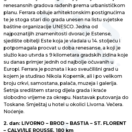
renesansnih gradova rađenih prema urbanističkom
planu. Ferrara obiluje arhitektonskim postignućima
te je stoga stari dio grada unesen na listu svjetske
baštine organizacije UNESCO. Jedna od
najpoznatijih znamenitosti dvorac je Estense,
sjedište obitelji Este koja je vladala u 14. stoljeću i
potpomagala procvat u doba renesanse, a koji je
služio kao utvrda s 9 kilometara gradskih zidina koje
su danas primjer jednih od najbolje očuvanih u
Europi. Ferrara je poznata i kao sveučilišni grad u
kojem je studirao Nikola Kopernik, ali i po velikom
broju crkvi, samostana, palača, muzeja i galerija.
Šetnja središtem starog dijela grada i kraće
slobodno vrijeme za okrepu. Nastavak putovanja do
Toskane. Smještaj u hotel u okolici Livorna. Večera.
Noćenje.
2. dan: LIVORNO – BROD – BASTIA – ST. FLORENT
– CALVI/ILE ROUSSE, 180 km