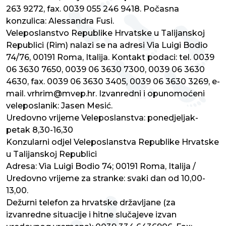
263 9272, fax. 0039 055 246 9418. Počasna
konzulica: Alessandra Fusi.
Veleposlanstvo Republike Hrvatske u Talijanskoj
Republici (Rim) nalazi se na adresi Via Luigi Bodio
74/76, 00191 Roma, Italija. Kontakt podaci: tel. 0039
06 3630 7650, 0039 06 3630 7300, 0039 06 3630
4630, fax. 0039 06 3630 3405, 0039 06 3630 3269, e-
mail. vrhrim@mvep.hr. Izvanredni i opunomoćeni
veleposlanik: Jasen Mesić.
Uredovno vrijeme Veleposlanstva: ponedjeljak-
petak 8,30-16,30
Konzularni odjel Veleposlanstva Republike Hrvatske
u Talijanskoj Republici
Adresa: Via Luigi Bodio 74; 00191 Roma, Italija /
Uredovno vrijeme za stranke: svaki dan od 10,00-
13,00.
Dežurni telefon za hrvatske državljane (za
izvanredne situacije i hitne slučajeve izvan