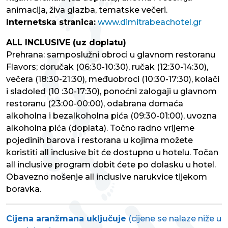
animacija, živa glazba, tematske večeri.
Internetska stranica:
www.dimitrabeachotel.gr
ALL INCLUSIVE (uz doplatu)
Prehrana: samposlužni obroci u glavnom restoranu
Flavors; doručak (06:30-10:30), ručak (12:30-14:30),
večera (18:30-21:30), međuobroci (10:30-17:30), kolači
i sladoled (10 :30-17:30), ponoćni zalogaji u glavnom
restoranu (23:00-00:00), odabrana domaća
alkoholna i bezalkoholna pića (09:30-01:00), uvozna
alkoholna pića (doplata). Točno radno vrijeme
pojedinih barova i restorana u kojima možete
koristiti all inclusive bit će dostupno u hotelu. Točan
all inclusive program dobit ćete po dolasku u hotel.
Obavezno nošenje all inclusive narukvice tijekom
boravka.
Cijena aranžmana uključuje
(cijene se nalaze niže u