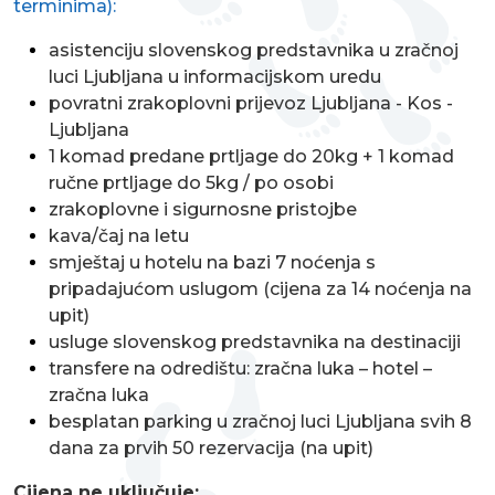
terminima):
asistenciju slovenskog predstavnika u zračnoj
luci Ljubljana u informacijskom uredu
povratni zrakoplovni prijevoz Ljubljana - Kos -
Ljubljana
1 komad predane prtljage do 20kg + 1 komad
ručne prtljage do 5kg / po osobi
zrakoplovne i sigurnosne pristojbe
kava/čaj na letu
smještaj u hotelu na bazi 7 noćenja s
pripadajućom uslugom (cijena za 14 noćenja na
upit)
usluge slovenskog predstavnika na destinaciji
transfere na odredištu: zračna luka – hotel –
zračna luka
besplatan parking u zračnoj luci Ljubljana svih 8
dana za prvih 50 rezervacija (na upit)
Cijena ne uključuje: