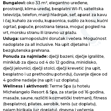
Bungalovi:
oko 33 m², elegantno uređene,
prostraniji, klima-uređaj, besplatni Wi-Fi, satelitska
televizija, telefon, manji hladnjak, sef, aparat za kavu
i čaj, kuhalo za vodu, kupaonica, sušilo za kosu, kućni
ogrtač, papuče, prostrana terasa, moguć pogled na
vrt, morsku stranu ili izravno uz plažu.
Usluga:
samoposlužni doručak i večera. Mogućnost
nadoplate za all inclusive. Na upit dijetalna i
bezglutenska prehrana.
Ponuda za najmlađe:
dječji bazeni, dječje igralište,
miniklub za djecu od 4 do 12 godina, minidisko,
dječji jelovnici, dječji stolci, dječji krevetić (na upit,
besplatno i uz prethodnu potvrdu), čuvanje djece od
4 godine nadalje (na upit i uz doplatu).
Wellness i aktivnosti:
Terme Spa (u hotelu
Michelangelo Resort & Spa, za starije od 16 godina,
masaže, saune, različiti kozmetički tretmani), fitness
(besplatno), pilates, aerobik, tenis (uz doplatu),
najam bicikala (uz doplatu), dnevna i večernja