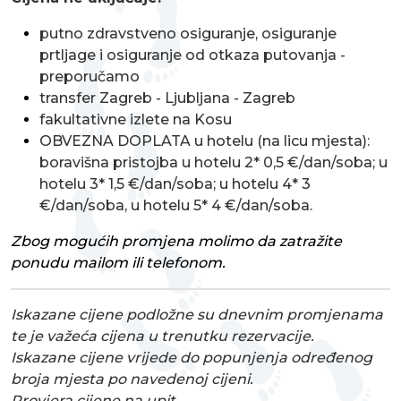
putno zdravstveno osiguranje, osiguranje
prtljage i osiguranje od otkaza putovanja -
preporučamo
transfer Zagreb - Ljubljana - Zagreb
fakultativne izlete na Kosu
OBVEZNA DOPLATA u hotelu (na licu mjesta):
boravišna pristojba u hotelu 2* 0,5 €/dan/soba; u
hotelu 3* 1,5 €/dan/soba; u hotelu 4* 3
€/dan/soba, u hotelu 5* 4 €/dan/soba.
Zbog mogućih promjena molimo da zatražite
ponudu mailom ili telefonom.
Iskazane cijene podložne su dnevnim promjenama
te je važeća cijena u trenutku rezervacije.
Iskazane cijene vrijede do popunjenja određenog
broja mjesta po navedenoj cijeni.
Provjera cijene na upit.