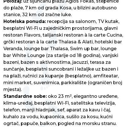
Položaj:
uz šljunčanu plažu Agios Fokas, stepenice
do plaže, 7 km od grada Kosa, u blizini autobusno
stanice, 32 km od zračne luke.
Hotelska ponuda:
recepcija sa salonom, TV kutak,
besplatni Wi-Fi u zajedničkim prostorijama, glavni
restoran Flavors, talijanski restoran à la carte Cucina,
grčki restoran à la carte Thalasa & Alati, hotelski bar
Veranda, lounge bar Thalasa, Swim up bar, lounge
bar White Lounge (za starije od 18 godina), vanjski
bazeni, bazen s aktivnostima, jacuzzi, terasa za
sunčanje, besplatni suncobrani i ležaljke uz bazen i
na plaži, ručnici za kupanje (besplatno), amfiteatar,
mini market, suvenirnica, parkiralište (ograničen broj
mjesta).
Standardne sobe:
oko 23 m², elegantno uređene,
klima-uređaj, besplatni Wi-Fi, satelitska televizija,
telefon, manji hladnjak, sef, aparat za kavu i čaj,
kuhalo za vodu, kupaonica, sušilo za kosu, kućni
ogrtač, papuče, balkon, pogled na morsku stranu.