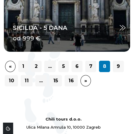
SICILIJA - 5 DANA
od 999 €
«
1
2
...
5
6
7
8
9
10
11
...
15
16
»
Chili tours d.o.o.
Ulica Milana Amruša 10, 10000 Zagreb