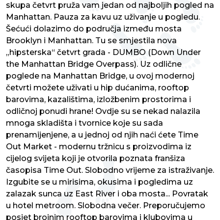
skupa četvrt pruža vam jedan od najboljih pogled na
Manhattan. Pauza za kavu uz uživanje u pogledu.
Šećući dolazimo do područja između mosta
Brooklyn i Manhattan. Tu se smjestila nova
„hipsterska“ četvrt grada - DUMBO (Down Under
the Manhattan Bridge Overpass). Uz odlične
poglede na Manhattan Bridge, u ovoj modernoj
četvrti možete uživati u hip dućanima, rooftop
barovima, kazalištima, izložbenim prostorima i
odličnoj ponudi hrane! Ovdje su se nekad nalazila
mnoga skladišta i tvornice koje su sada
prenamijenjene, a u jednoj od njih naći ćete Time
Out Market - modernu tržnicu s proizvodima iz
cijelog svijeta koji je otvorila poznata franšiza
časopisa Time Out. Slobodno vrijeme za istraživanje.
Izgubite se u mirisima, okusima i pogledima uz
zalazak sunca uz East River i oba mosta... Povratak
u hotel metroom. Slobodna večer. Preporučujemo
posjet brojnim rooftop barovima i klubovima u