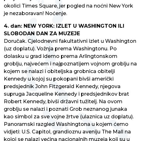
okolici Times Square, jer pogled na noćni New York
je nezaboravan! Noćenje.
4. dan: NEW YORK: IZLET U WASHINGTON ILI
SLOBODAN DAN ZA MUZEJE
Doručak. Cjelodnevni fakultativni izlet u Washington
(uz doplatu). Vožnja prema Washingtonu. Po
dolasku u grad idemo prema Arlingtonskom
groblju, najvećem i najpoznatijem vojnom groblju na
kojem se nalazi i obiteljska grobnica obitelji
Kennedy u kojoj su pokopani bivši američki
predsjednik John Fitzgerald Kennedy, njegova
supruga Jacqueline Kennedy i predsjednikov brat
Robert Kennedy, bivši državni tužitelj. Na ovom
groblju se nalazi i poznati Grob neznanog junaka
kao simbol za sve vojne žrtve (ulaznica uz doplatu).
Panoramski razgled Washingtona u kojem ćemo
vidjeti: U.S. Capitol, grandioznu aveniju The Mall na
kojoj se nalazi većina nacionalnih muzeja koji su u