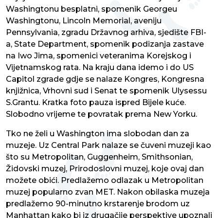
Washingtonu besplatni, spomenik Georgeu
Washingtonu, Lincoln Memorial, aveniju
Pennsylvania, zgradu Državnog arhiva, sjedište FBI-
a, State Department, spomenik podizanja zastave
na Iwo Jima, spomenici veteranima Korejskog i
Vijetnamskog rata. Na kraju dana idemo i do US
Capitol zgrade gdje se nalaze Kongres, Kongresna
knjižnica, Vrhovni sud i Senat te spomenik Ulysessu
S.Grantu. Kratka foto pauza ispred Bijele kuće.
Slobodno vrijeme te povratak prema New Yorku.
Tko ne želi u Washington ima slobodan dan za
muzeje. Uz Central Park nalaze se čuveni muzeji kao
što su Metropolitan, Guggenheim, Smithsonian,
Židovski muzej, Prirodoslovni muzej, koje ovaj dan
možete obići. Predlažemo odlazak u Metropolitan
muzej popularno zvan MET. Nakon obilaska muzeja
predlažemo 90-minutno krstarenje brodom uz
Manhattan kako bi iz drugačije perspektive upoznali