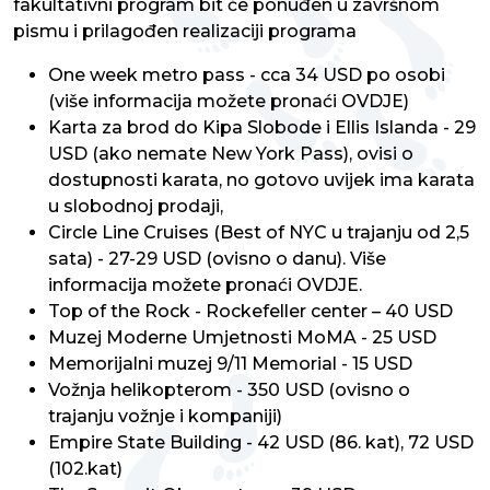
fakultativni program bit će ponuđen u završnom
pismu i prilagođen realizaciji programa
One week metro pass - cca 34 USD po osobi
(više informacija možete pronaći OVDJE)
Karta za brod do Kipa Slobode i Ellis Islanda - 29
USD (ako nemate New York Pass), ovisi o
dostupnosti karata, no gotovo uvijek ima karata
u slobodnoj prodaji,
Circle Line Cruises (Best of NYC u trajanju od 2,5
sata) - 27-29 USD (ovisno o danu). Više
informacija možete pronaći OVDJE.
Top of the Rock - Rockefeller center – 40 USD
Muzej Moderne Umjetnosti MoMA - 25 USD
Memorijalni muzej 9/11 Memorial - 15 USD
Vožnja helikopterom - 350 USD (ovisno o
trajanju vožnje i kompaniji)
Empire State Building - 42 USD (86. kat), 72 USD
(102.kat)