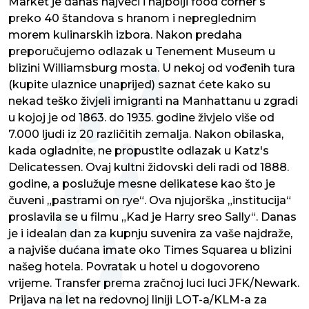
Market je danas najveći i najbolji food corner s
preko 40 štandova s hranom i nepreglednim
morem kulinarskih izbora. Nakon predaha
preporučujemo odlazak u Tenement Museum u
blizini Williamsburg mosta. U nekoj od vođenih tura
(kupite ulaznice unaprijed) saznat ćete kako su
nekad teško živjeli imigranti na Manhattanu u zgradi
u kojoj je od 1863. do 1935. godine živjelo više od
7.000 ljudi iz 20 različitih zemalja. Nakon obilaska,
kada ogladnite, ne propustite odlazak u Katz's
Delicatessen. Ovaj kultni židovski deli radi od 1888.
godine, a poslužuje mesne delikatese kao što je
čuveni „pastrami on rye“. Ova njujorška „institucija“
proslavila se u filmu „Kad je Harry sreo Sally“. Danas
je i idealan dan za kupnju suvenira za vaše najdraže,
a najviše dućana imate oko Times Squarea u blizini
našeg hotela. Povratak u hotel u dogovoreno
vrijeme. Transfer prema zračnoj luci luci JFK/Newark.
Prijava na let na redovnoj liniji LOT-a/KLM-a za