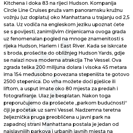
Kitchena i doka 83 na rijeci Hudson. Kompanija
Circle Line Cruises pruža vam panoramsku kružnu
vožnju (uz doplatu) oko Manhattana u trajanju od 2,5
sata. Uz vodiča na engleskom jeziku upoznat ćete
se s povijesti, zanimljivim činjenicama ovoga grada
uz fenomenalan pogled na mnoge znamenitosti s
rijeka Hudson, Harlem i East River. Kada se iskrcate
s broda, prošećite do obližnjeg Hudson Yards, gdje
se nalazi nova moderna atrakcija The Vessel. Ova
zgrada teška 200 milijuna dolara i visoka 45 metara
ima 154 međusobno povezana stepeništa te gotovo
2500 stepenica. Do vrha možete doći pješice ili
liftom, a usput imate oko 80 mjesta za predah i
fotografiranje. Ulaz je besplatan. Nakon toga
preporučujemo da prošećete „parkom budućnosti“
čiji je početak uz sami Vessel. Nadzemna teretna
željeznička pruga preobličena u javni park na
zapadnoj strani Manhattana postala je jedan od
najslavnijih parkova i urbanih javnih mjesta na