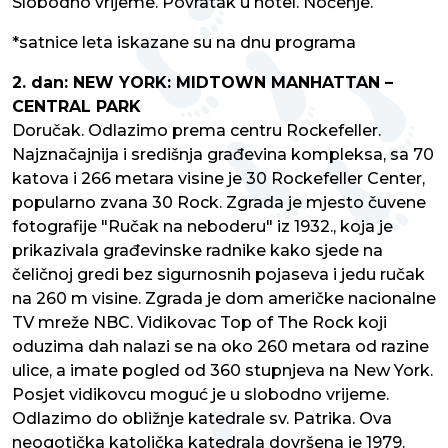
Slobodno vrijeme. Povratak u hotel. Noćenje.
*satnice leta iskazane su na dnu programa
2. dan: NEW YORK: MIDTOWN MANHATTAN –
CENTRAL PARK
Doručak. Odlazimo prema centru Rockefeller.
Najznačajnija i središnja građevina kompleksa, sa 70
katova i 266 metara visine je 30 Rockefeller Center,
popularno zvana 30 Rock. Zgrada je mjesto čuvene
fotografije "Ručak na neboderu" iz 1932., koja je
prikazivala građevinske radnike kako sjede na
čeličnoj gredi bez sigurnosnih pojaseva i jedu ručak
na 260 m visine. Zgrada je dom američke nacionalne
TV mreže NBC. Vidikovac Top of The Rock koji
oduzima dah nalazi se na oko 260 metara od razine
ulice, a imate pogled od 360 stupnjeva na New York.
Posjet vidikovcu moguć je u slobodno vrijeme.
Odlazimo do obližnje katedrale sv. Patrika. Ova
neogotička katolička katedrala dovršena je 1979.