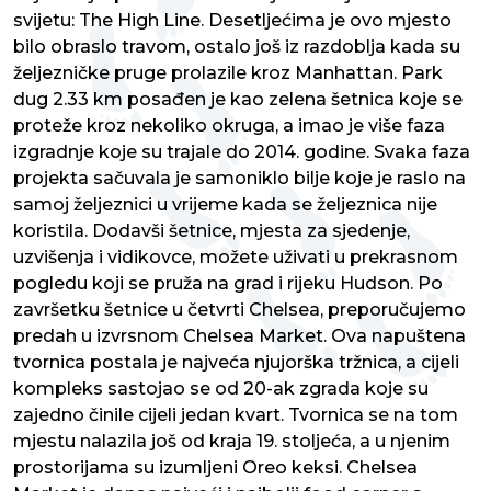
svijetu: The High Line. Desetljećima je ovo mjesto
bilo obraslo travom, ostalo još iz razdoblja kada su
željezničke pruge prolazile kroz Manhattan. Park
dug 2.33 km posađen je kao zelena šetnica koje se
proteže kroz nekoliko okruga, a imao je više faza
izgradnje koje su trajale do 2014. godine. Svaka faza
projekta sačuvala je samoniklo bilje koje je raslo na
samoj željeznici u vrijeme kada se željeznica nije
koristila. Dodavši šetnice, mjesta za sjedenje,
uzvišenja i vidikovce, možete uživati u prekrasnom
pogledu koji se pruža na grad i rijeku Hudson. Po
završetku šetnice u četvrti Chelsea, preporučujemo
predah u izvrsnom Chelsea Market. Ova napuštena
tvornica postala je najveća njujorška tržnica, a cijeli
kompleks sastojao se od 20-ak zgrada koje su
zajedno činile cijeli jedan kvart. Tvornica se na tom
mjestu nalazila još od kraja 19. stoljeća, a u njenim
prostorijama su izumljeni Oreo keksi. Chelsea