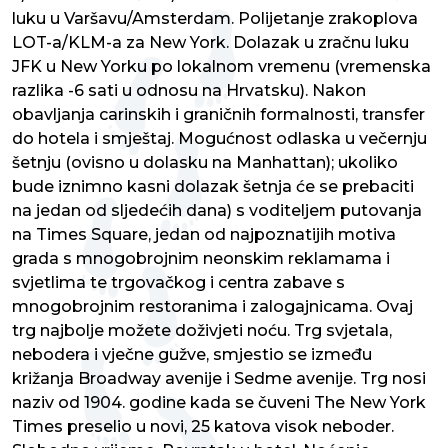
luku u Varšavu/Amsterdam. Polijetanje zrakoplova
LOT-a/KLM-a za New York. Dolazak u zračnu luku
JFK u New Yorku po lokalnom vremenu (vremenska
razlika -6 sati u odnosu na Hrvatsku). Nakon
obavljanja carinskih i graničnih formalnosti, transfer
do hotela i smještaj. Mogućnost odlaska u večernju
šetnju (ovisno u dolasku na Manhattan); ukoliko
bude iznimno kasni dolazak šetnja će se prebaciti
na jedan od sljedećih dana) s voditeljem putovanja
na Times Square, jedan od najpoznatijih motiva
grada s mnogobrojnim neonskim reklamama i
svjetlima te trgovačkog i centra zabave s
mnogobrojnim restoranima i zalogajnicama. Ovaj
trg najbolje možete doživjeti noću. Trg svjetala,
nebodera i vječne gužve, smjestio se između
križanja Broadway avenije i Sedme avenije. Trg nosi
naziv od 1904. godine kada se čuveni The New York
Times preselio u novi, 25 katova visok neboder.