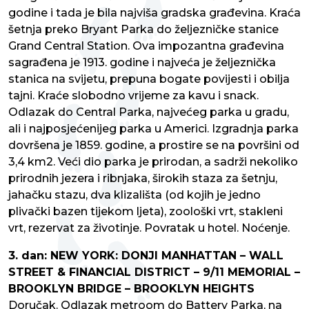
godine i tada je bila najviša gradska građevina. Kraća
šetnja preko Bryant Parka do željezničke stanice
Grand Central Station. Ova impozantna građevina
sagrađena je 1913. godine i najveća je željeznička
stanica na svijetu, prepuna bogate povijesti i obilja
tajni. Kraće slobodno vrijeme za kavu i snack.
Odlazak do Central Parka, najvećeg parka u gradu,
ali i najposjećenijeg parka u Americi. Izgradnja parka
dovršena je 1859. godine, a prostire se na površini od
3,4 km2. Veći dio parka je prirodan, a sadrži nekoliko
prirodnih jezera i ribnjaka, širokih staza za šetnju,
jahačku stazu, dva klizališta (od kojih je jedno
plivački bazen tijekom ljeta), zoološki vrt, stakleni
vrt, rezervat za životinje. Povratak u hotel. Noćenje.
3. dan: NEW YORK: DONJI MANHATTAN – WALL
STREET & FINANCIAL DISTRICT – 9/11 MEMORIAL –
BROOKLYN BRIDGE – BROOKLYN HEIGHTS
Doručak. Odlazak metroom do Battery Parka, na