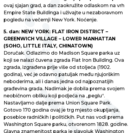
ovaj sjajan grad, a dan zaokružite odlaskom na vrh
Empire State Buildinga i uživajte u nezaboravnom
pogledu na večernji New York. Noćenje.
5. dan: NEW YORK: FLAT IRON DISTRICT –
GREENWICH VILLAGE – LOWER MANHATTAN
(SOHO, LITTLE ITALY, CHINATOWN)
Doručak. Odlazimo do Madison Square parka uz
koji se nalazi čuvena zgrada Flat Iron Building. Ova
zgrada, izgrađena prije više od stoljeća (1902.
godina), već je odavno patuljak među njujorškim
neboderima, ali i danas jedna od najpoznatijih
građevina grada. Nadimak je dobila prema svojem
neobičnom obliku koji podjeća na „peglu“.
Nastavljamo dalje prema Union Square Park.
Gotovo 170 godina ovaj je trg mjesto okupljanja,
posebice radničkih i političkih. Put nas vodi prema
Washington Square parku, otvorenom 1828. godine.
Glavna znamenitost parka je slavoluk Washington