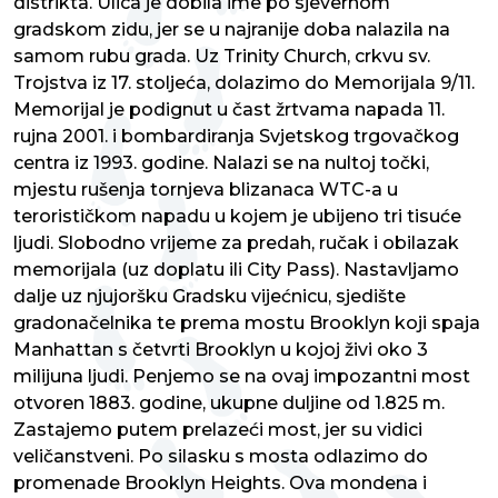
distrikta. Ulica je dobila ime po sjevernom
gradskom zidu, jer se u najranije doba nalazila na
samom rubu grada. Uz Trinity Church, crkvu sv.
Trojstva iz 17. stoljeća, dolazimo do Memorijala 9/11.
Memorijal je podignut u čast žrtvama napada 11.
rujna 2001. i bombardiranja Svjetskog trgovačkog
centra iz 1993. godine. Nalazi se na nultoj točki,
mjestu rušenja tornjeva blizanaca WTC-a u
terorističkom napadu u kojem je ubijeno tri tisuće
ljudi. Slobodno vrijeme za predah, ručak i obilazak
memorijala (uz doplatu ili City Pass). Nastavljamo
dalje uz njujoršku Gradsku vijećnicu, sjedište
gradonačelnika te prema mostu Brooklyn koji spaja
Manhattan s četvrti Brooklyn u kojoj živi oko 3
milijuna ljudi. Penjemo se na ovaj impozantni most
otvoren 1883. godine, ukupne duljine od 1.825 m.
Zastajemo putem prelazeći most, jer su vidici
veličanstveni. Po silasku s mosta odlazimo do
promenade Brooklyn Heights. Ova mondena i