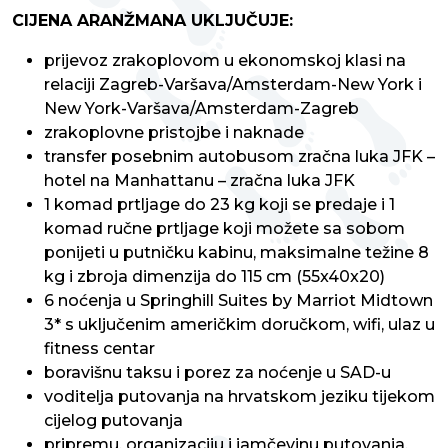
CIJENA ARANŽMANA UKLJUČUJE:
prijevoz zrakoplovom u ekonomskoj klasi na
relaciji Zagreb-Varšava/Amsterdam-New York i
New York-Varšava/Amsterdam-Zagreb
zrakoplovne pristojbe i naknade
transfer posebnim autobusom zračna luka JFK –
hotel na Manhattanu – zračna luka JFK
1 komad prtljage do 23 kg koji se predaje i 1
komad ručne prtljage koji možete sa sobom
ponijeti u putničku kabinu, maksimalne težine 8
kg i zbroja dimenzija do 115 cm (55x40x20)
6 noćenja u Springhill Suites by Marriot Midtown
3* s uključenim američkim doručkom, wifi, ulaz u
fitness centar
boravišnu taksu i porez za noćenje u SAD-u
voditelja putovanja na hrvatskom jeziku tijekom
cijelog putovanja
pripremu, organizaciju i jamčevinu putovanja.