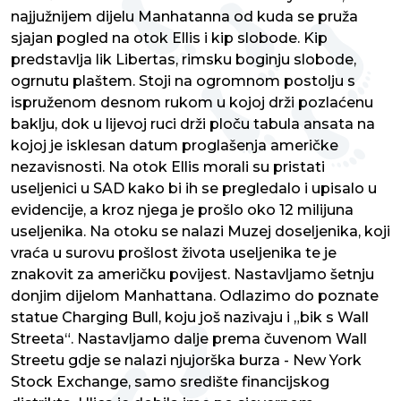
najjužnijem dijelu Manhatanna od kuda se pruža
sjajan pogled na otok Ellis i kip slobode. Kip
predstavlja lik Libertas, rimsku boginju slobode,
ogrnutu plaštem. Stoji na ogromnom postolju s
ispruženom desnom rukom u kojoj drži pozlaćenu
baklju, dok u lijevoj ruci drži ploču tabula ansata na
kojoj je isklesan datum proglašenja američke
nezavisnosti. Na otok Ellis morali su pristati
useljenici u SAD kako bi ih se pregledalo i upisalo u
evidencije, a kroz njega je prošlo oko 12 milijuna
useljenika. Na otoku se nalazi Muzej doseljenika, koji
vraća u surovu prošlost života useljenika te je
znakovit za američku povijest. Nastavljamo šetnju
donjim dijelom Manhattana. Odlazimo do poznate
statue Charging Bull, koju još nazivaju i „bik s Wall
Streeta“. Nastavljamo dalje prema čuvenom Wall
Streetu gdje se nalazi njujorška burza - New York
Stock Exchange, samo središte financijskog