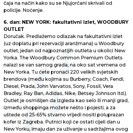
čaja na način kako su se Njujorčani skrivali od
policije. Noćenje.
6. dan: NEW YORK: fakultativni izlet, WOODBURY
OUTLET
Doručak. Predlažemo odlazak na fakultativni izlet
(uz doplatu pri rezervaciji aranžmana) u Woodbury
outlet, jedan od najpoznatijih outleta u okolici New
Yorka. The Woodbury Common Premium Outlets
nalazi se van samog grada, na oko sat vremena od
New Yorka. Tu ćete pronaći 220 velikih svjetskih
brendova (među kojima su Burberry, Coach, Fendi,
Diesel, Prada, John Varvatos, Sony, Fossil, Vera
Bradley, Ray Ban, Adidas, Nike, Betsey Johnson itd.).
Outlet je osmišljen da izgleda kao selo ili manji grad,
između shoppinga možete nešto i pojesti, a za
uštede od 25-65% stvarno vrijedi nositi poluprazan
kofer iz Zagreba. Putnici koji će ostati cijeli dan u
New Yorku, imaju dan za uživanje u sadržajima ovog