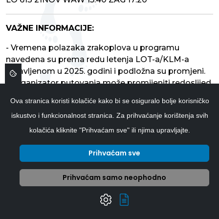
VAŽNE INFORMACIJE:
- Vremena polazaka zrakoplova u programu
navedena su prema redu letenja LOT-a/KLM-a
objavljenom u 2025. godini i podložna su promjeni.
- Organizator putovanja može promijeniti redoslijed
obilaska tijekom razgleda gradova, ovisno o redu
Ova stranica koristi kolačiće kako bi se osiguralo bolje korisničko
letenja, radnom vremenu muzeja ili državnim
iskustvo i funkcionalnost stranica. Za prihvaćanje korištenja svih
praznicima. Sadržaj razgleda ostaje kako je objavljen
bez obzira na redoslijed obilaska tijekom razgleda.
kolačića kliknite "Prihvaćam sve" ili njima upravljajte.
- Završno pismo vam dostavljamo e-mailom
Prihvaćam sve
najkesnije 72 sata prije putovanja – to je završni
dokument potreban za putovanje (sadrži
informacije o točnom vremenu polaska, kontakt i
Prihvaćam samo neophodno
ime voditelja putovanja i sl.).
- Fakultativnu ponudu (ulaznice, večere i slično)
plaćate na licu mjesta voditelju putovanja u USD