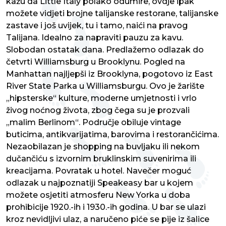
kažu da Little Italy polako odumire, ovdje ipak
možete vidjeti brojne talijanske restorane, talijanske
zastave i još uvijek, tu i tamo, naići na pravog
Talijana. Idealno za napraviti pauzu za kavu.
Slobodan ostatak dana. Predlažemo odlazak do
četvrti Williamsburg u Brooklynu. Pogled na
Manhattan najljepši iz Brooklyna, pogotovo iz East
River State Parka u Williamsburgu. Ovo je žarište
„hipsterske“ kulture, moderne umjetnosti i vrlo
živog noćnog života, zbog čega su je prozvali
„malim Berlinom“. Područje obiluje vintage
buticima, antikvarijatima, barovima i restorančićima.
Nezaobilazan je shopping na buvljaku ili nekom
dučančiću s izvornim bruklinskim suvenirima ili
kreacijama. Povratak u hotel. Navečer moguć
odlazak u najpoznatiji Speakeasy bar u kojem
možete osjetiti atmosferu New Yorka u doba
prohibicije 1920.-ih i 1930.-ih godina. U bar se ulazi
kroz nevidljivi ulaz, a naručeno piće se pije iz šalice