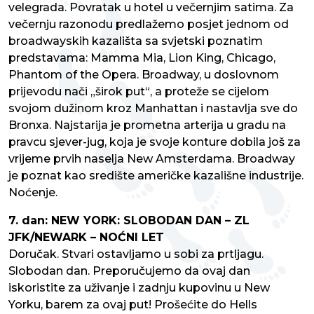
velegrada. Povratak u hotel u večernjim satima. Za
večernju razonodu predlažemo posjet jednom od
broadwayskih kazališta sa svjetski poznatim
predstavama: Mamma Mia, Lion King, Chicago,
Phantom of the Opera. Broadway, u doslovnom
prijevodu nači „širok put“, a proteže se cijelom
svojom dužinom kroz Manhattan i nastavlja sve do
Bronxa. Najstarija je prometna arterija u gradu na
pravcu sjever-jug, koja je svoje konture dobila još za
vrijeme prvih naselja New Amsterdama. Broadway
je poznat kao središte američke kazališne industrije.
Noćenje.
7. dan: NEW YORK: SLOBODAN DAN – ZL
JFK/NEWARK – NOĆNI LET
Doručak. Stvari ostavljamo u sobi za prtljagu.
Slobodan dan. Preporučujemo da ovaj dan
iskoristite za uživanje i zadnju kupovinu u New
Yorku, barem za ovaj put! Prošećite do Hells