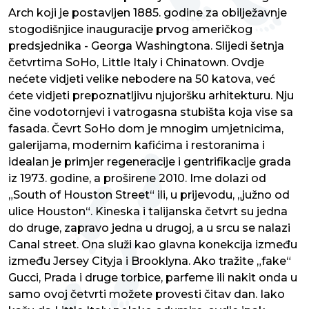
Arch koji je postavljen 1885. godine za obilježavnje
stogodišnjice inauguracije prvog američkog
predsjednika - Georga Washingtona. Slijedi šetnja
četvrtima SoHo, Little Italy i Chinatown. Ovdje
nećete vidjeti velike nebodere na 50 katova, već
ćete vidjeti prepoznatljivu njujoršku arhitekturu. Nju
čine vodotornjevi i vatrogasna stubišta koja vise sa
fasada. Čevrt SoHo dom je mnogim umjetnicima,
galerijama, modernim kafićima i restoranima i
idealan je primjer regeneracije i gentrifikacije grada
iz 1973. godine, a proširene 2010. Ime dolazi od
„South of Houston Street“ ili, u prijevodu, „južno od
ulice Houston“. Kineska i talijanska četvrt su jedna
do druge, zapravo jedna u drugoj, a u srcu se nalazi
Canal street. Ona služi kao glavna konekcija između
između Jersey Cityja i Brooklyna. Ako tražite „fake“
Gucci, Prada i druge torbice, parfeme ili nakit onda u
samo ovoj četvrti možete provesti čitav dan. Iako