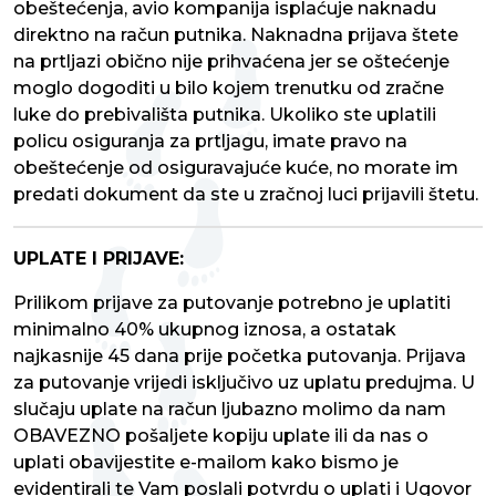
obeštećenja, avio kompanija isplaćuje naknadu
direktno na račun putnika. Naknadna prijava štete
na prtljazi obično nije prihvaćena jer se oštećenje
moglo dogoditi u bilo kojem trenutku od zračne
luke do prebivališta putnika. Ukoliko ste uplatili
policu osiguranja za prtljagu, imate pravo na
obeštećenje od osiguravajuće kuće, no morate im
predati dokument da ste u zračnoj luci prijavili štetu.
UPLATE I PRIJAVE:
Prilikom prijave za putovanje potrebno je uplatiti
minimalno 40% ukupnog iznosa, a ostatak
najkasnije 45 dana prije početka putovanja. Prijava
za putovanje vrijedi isključivo uz uplatu predujma. U
slučaju uplate na račun ljubazno molimo da nam
OBAVEZNO pošaljete kopiju uplate ili da nas o
uplati obavijestite e-mailom kako bismo je
evidentirali te Vam poslali potvrdu o uplati i Ugovor