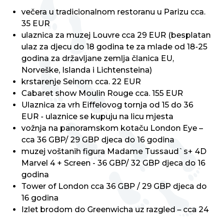
večera u tradicionalnom restoranu u Parizu cca.
35 EUR
ulaznica za muzej Louvre cca 29 EUR (besplatan
ulaz za djecu do 18 godina te za mlade od 18-25
godina za državljane zemlja članica EU,
Norveške, Islanda i Lichtensteina)
krstarenje Seinom cca. 22 EUR
Cabaret show Moulin Rouge cca. 155 EUR
Ulaznica za vrh Eiffelovog tornja od 15 do 36
EUR - ulaznice se kupuju na licu mjesta
vožnja na panoramskom kotaču London Eye –
cca 36 GBP/ 29 GBP djeca do 16 godina
muzej voštanih figura Madame Tussaud`s+ 4D
Marvel 4 + Screen - 36 GBP/ 32 GBP djeca do 16
godina
Tower of London cca 36 GBP / 29 GBP djeca do
16 godina
Izlet brodom do Greenwicha uz razgled – cca 24