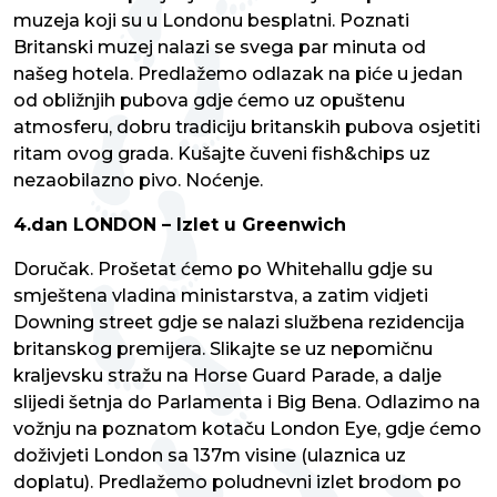
muzeja koji su u Londonu besplatni. Poznati
Britanski muzej nalazi se svega par minuta od
našeg hotela. Predlažemo odlazak na piće u jedan
od obližnjih pubova gdje ćemo uz opuštenu
atmosferu, dobru tradiciju britanskih pubova osjetiti
ritam ovog grada. Kušajte čuveni fish&chips uz
nezaobilazno pivo. Noćenje.
4.dan LONDON – Izlet u Greenwich
Doručak. Prošetat ćemo po Whitehallu gdje su
smještena vladina ministarstva, a zatim vidjeti
Downing street gdje se nalazi službena rezidencija
britanskog premijera. Slikajte se uz nepomičnu
kraljevsku stražu na Horse Guard Parade, a dalje
slijedi šetnja do Parlamenta i Big Bena. Odlazimo na
vožnju na poznatom kotaču London Eye, gdje ćemo
doživjeti London sa 137m visine (ulaznica uz
doplatu). Predlažemo poludnevni izlet brodom po