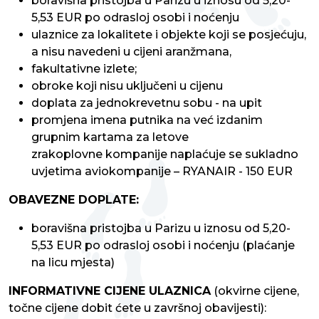
boravišna pristojba u Parizu u iznosu od 5,20-
5,53 EUR po odrasloj osobi i noćenju
ulaznice za lokalitete i objekte koji se posjećuju,
a nisu navedeni u cijeni aranžmana,
fakultativne izlete;
obroke koji nisu uključeni u cijenu
doplata za jednokrevetnu sobu - na upit
promjena imena putnika na već izdanim
grupnim kartama za letove
zrakoplovne kompanije naplaćuje se sukladno
uvjetima aviokompanije – RYANAIR - 150 EUR
OBAVEZNE DOPLATE:
boravišna pristojba u Parizu u iznosu od 5,20-
5,53 EUR po odrasloj osobi i noćenju (plaćanje
na licu mjesta)
INFORMATIVNE CIJENE ULAZNICA
(okvirne cijene,
točne cijene dobit ćete u završnoj obavijesti):