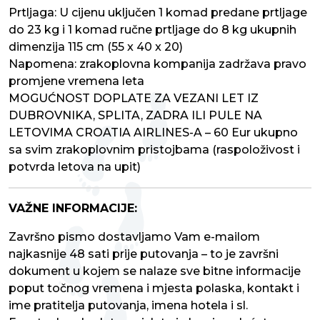
Prtljaga: U cijenu uključen 1 komad predane prtljage
do 23 kg i 1 komad ručne prtljage do 8 kg ukupnih
dimenzija 115 cm (55 x 40 x 20)
Napomena: zrakoplovna kompanija zadržava pravo
promjene vremena leta
MOGUĆNOST DOPLATE ZA VEZANI LET IZ
DUBROVNIKA, SPLITA, ZADRA ILI PULE NA
LETOVIMA CROATIA AIRLINES-A – 60 Eur ukupno
sa svim zrakoplovnim pristojbama (raspoloživost i
potvrda letova na upit)
VAŽNE INFORMACIJE:
Završno pismo dostavljamo Vam e-mailom
najkasnije 48 sati prije putovanja – to je završni
dokument u kojem se nalaze sve bitne informacije
poput točnog vremena i mjesta polaska, kontakt i
ime pratitelja putovanja, imena hotela i sl.