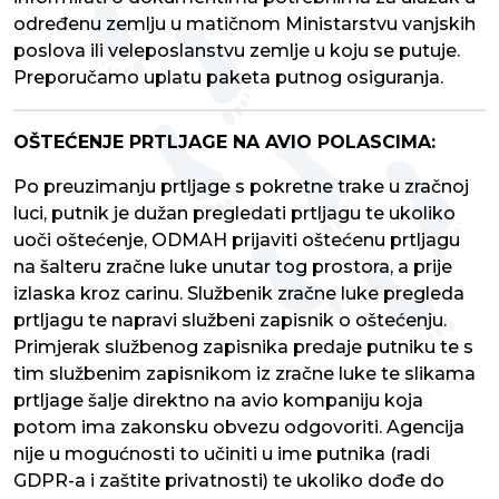
određenu zemlju u matičnom Ministarstvu vanjskih
poslova ili veleposlanstvu zemlje u koju se putuje.
Preporučamo uplatu paketa putnog osiguranja.
OŠTEĆENJE PRTLJAGE NA AVIO POLASCIMA:
Po preuzimanju prtljage s pokretne trake u zračnoj
luci, putnik je dužan pregledati prtljagu te ukoliko
uoči oštećenje, ODMAH prijaviti oštećenu prtljagu
na šalteru zračne luke unutar tog prostora, a prije
izlaska kroz carinu. Službenik zračne luke pregleda
prtljagu te napravi službeni zapisnik o oštećenju.
Primjerak službenog zapisnika predaje putniku te s
tim službenim zapisnikom iz zračne luke te slikama
prtljage šalje direktno na avio kompaniju koja
potom ima zakonsku obvezu odgovoriti. Agencija
nije u mogućnosti to učiniti u ime putnika (radi
GDPR-a i zaštite privatnosti) te ukoliko dođe do