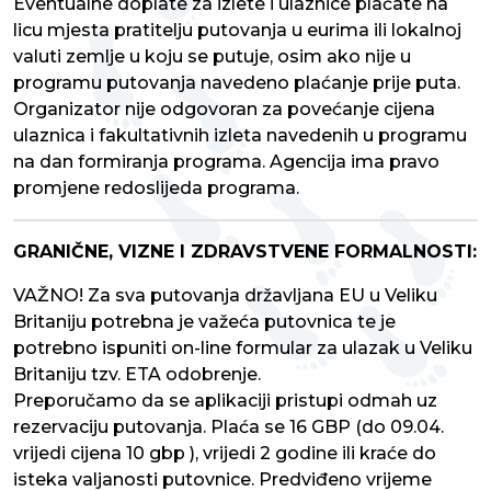
Eventualne doplate za izlete i ulaznice plaćate na
licu mjesta pratitelju putovanja u eurima ili lokalnoj
valuti zemlje u koju se putuje, osim ako nije u
programu putovanja navedeno plaćanje prije puta.
Organizator nije odgovoran za povećanje cijena
ulaznica i fakultativnih izleta navedenih u programu
na dan formiranja programa. Agencija ima pravo
promjene redoslijeda programa.
GRANIČNE, VIZNE I ZDRAVSTVENE FORMALNOSTI:
VAŽNO! Za sva putovanja državljana EU u Veliku
Britaniju potrebna je važeća putovnica te je
potrebno ispuniti on-line formular za ulazak u Veliku
Britaniju tzv. ETA odobrenje.
Preporučamo da se aplikaciji pristupi odmah uz
rezervaciju putovanja. Plaća se 16 GBP (do 09.04.
vrijedi cijena 10 gbp ), vrijedi 2 godine ili kraće do
isteka valjanosti putovnice. Predviđeno vrijeme