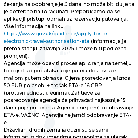
čekanja na odobrenje je 3 dana, no može biti dulje te
je potrebno na to računati. Preporučamo da se
aplikaciji pristupi odmah uz rezervaciju putovanja.
Više informacija na linku:
https://www.gov.uk/guidance/apply-for-an-
electronic-travel-authorisation-eta
(informacija je
prema stanju iz travnja 2025. i može biti podložna
promjeni).
Agencija može obaviti proces apliciranja na temelju
fotografija i podataka koje putnik dostavlja e-
mailom putem obrasca. Cijena posredovanja iznosi
50 EUR po osobi + trošak ETA-e 16 GBP
(protuvrijednost u eurima). Zahtjeve za
posredovanje agencija će prihvaćati najkasnije 15
dana prije putovanja. Agencija ne jamči odobravanje
ETA-e. VAŽNO: Agencija ne jamči odobravanje ETA-
e.
Državljani drugih zemalja dužni su se sami
informirati o dokumentima potrebnima za ulazak u