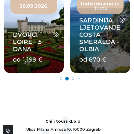
Individualno iz
30.09.2026.
Trsta
SARDINIJA
LJETOVANJE
DVORCI
COSTA
LOIRE - 5
SMERALDA -
DANA
OLBIA
od 1.199 €
od 870 €
Chili tours d.o.o.
Ulica Milana Amruša 10, 10000 Zagreb