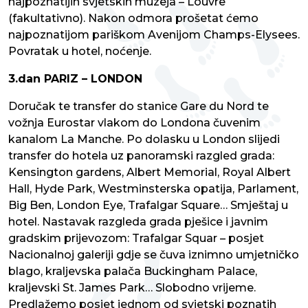
najpoznatijih svjetskih muzeja – Louvre
(fakultativno). Nakon odmora prošetat ćemo
najpoznatijom pariškom Avenijom Champs-Elysees.
Povratak u hotel, noćenje.
3.dan PARIZ – LONDON
Doručak te transfer do stanice Gare du Nord te
vožnja Eurostar vlakom do Londona čuvenim
kanalom La Manche. Po dolasku u London slijedi
transfer do hotela uz panoramski razgled grada:
Kensington gardens, Albert Memorial, Royal Albert
Hall, Hyde Park, Westminsterska opatija, Parlament,
Big Ben, London Eye, Trafalgar Square… Smještaj u
hotel. Nastavak razgleda grada pješice i javnim
gradskim prijevozom: Trafalgar Squar – posjet
Nacionalnoj galeriji gdje se čuva iznimno umjetničko
blago, kraljevska palača Buckingham Palace,
kraljevski St. James Park… Slobodno vrijeme.
Predlažemo posjet jednom od svjetski poznatih