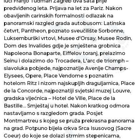
luci Franjo Tuđman Zagreb dva sata prije
predviđenog leta. Prijava na let za Pariz. Nakon
obavljenih carinskih formalnosti odlazak na
panoramski razgled grada autobusom: Latinska
četvrt, Pantheon, poznato sveučilište Sorbonne,
Luksemburški vrtovi, Musee d'Orsay, Musee Rodin,
Dom des Invalides gdje je smještena grobnica
Napoleona Bonaparte, Eiffelov toranj, prelazimo
Seinu i dolazimo do Trocadera, L'arc de triomph –
slavoluka pobjede, najpoznatije Avenije Champs-
Elysees, Opere, Place Vendome s poznatim
hotelom Ritz i nizom najskupljih draguljarnica, Place
de la Concorde, najpoznatiji svjetski muzej Louvre,
gradska vijećnica – Hotel de Ville, Place de la
Bastille… Smještaj u hotel. Nakon kratkog odmora
nastavljamo s razgledom grada. Posjet
Montmartreu s kojeg se pruža prekrasna panorama
na grad. Potpuno bijela crkva Srca Isusovog (Sacre
Coeur) do koje se dolazi strmim stepenicama,