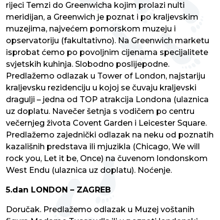
rijeci Temzi do Greenwicha kojim prolazi nulti
meridijan, a Greenwich je poznat i po kraljevskim
muzejima, najvećem pomorskom muzeju i
opservatoriju (fakultativno). Na Greenwich marketu
isprobat ćemo po povoljnim cijenama specijalitete
svjetskih kuhinja. Slobodno poslijepodne.
Predlažemo odlazak u Tower of London, najstariju
kraljevsku rezidenciju u kojoj se čuvaju kraljevski
dragulji – jedna od TOP atrakcija Londona (ulaznica
uz doplatu. Navečer šetnja s vodičem po centru
večernjeg života Covent Garden i Leicester Square.
Predlažemo zajednički odlazak na neku od poznatih
kazališnih predstava ili mjuzikla (Chicago, We will
rock you, Let it be, Once) na čuvenom londonskom
West Endu (ulaznica uz doplatu). Noćenje.
5.dan LONDON – ZAGREB
Doručak. Predlažemo odlazak u Muzej voštanih