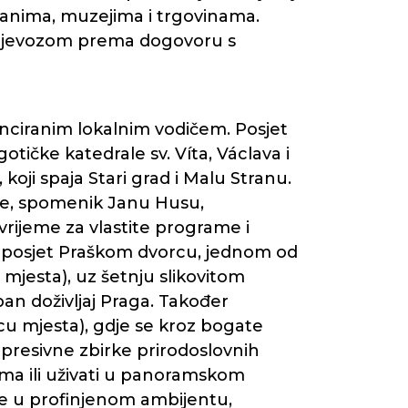
ranima, muzejima i trgovinama.
 prijevozom prema dogovoru s
enciranim lokalnim vodičem. Posjet
otičke katedrale sv. Víta, Václava i
ji spaja Stari grad i Malu Stranu.
le, spomenik Janu Husu,
vrijeme za vlastite programe i
i posjet Praškom dvorcu, jednom od
 mjesta), uz šetnju slikovitom
n doživljaj Praga. Također
u mjesta), gdje se kroz bogate
mpresivne zbirke prirodoslovnih
bama ili uživati u panoramskom
je u profinjenom ambijentu,