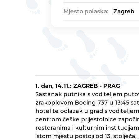
Mjesto polaska:
Zagreb
1. dan, 14.11.: ZAGREB - PRAG
Sastanak putnika s voditeljem putovan
zrakoplovom Boeing 737 u 13:45 sati 
hotel te odlazak u grad s voditelje
centrom češke prijestolnice započi
restoranima i kulturnim institucijama
istom mjestu postoji od 13. stoljeća,