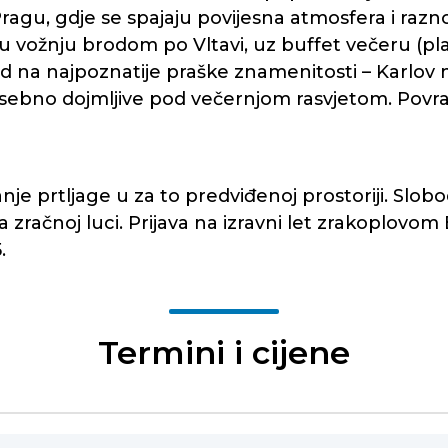
 Pragu, gdje se spajaju povijesna atmosfera i ra
vožnju brodom po Vltavi, uz buffet večeru (plać
d na najpoznatije praške znamenitosti – Karlov 
osebno dojmljive pod večernjom rasvjetom. Povra
nje prtljage u za to predviđenoj prostoriji. Slob
zračnoj luci. Prijava na izravni let zrakoplovom
.
Termini i cijene