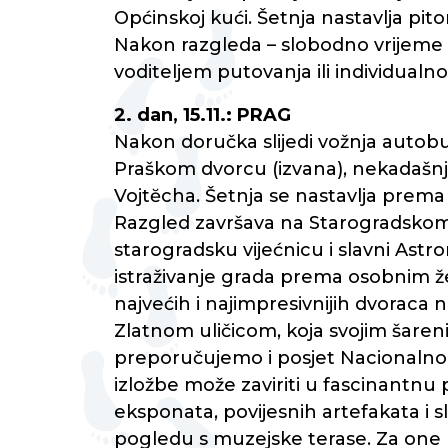
Općinskoj kući. Šetnja nastavlja p
Nakon razgleda – slobodno vrijeme 
voditeljem putovanja ili individualn
2. dan, 15.11.: PRAG
Nakon doručka slijedi vožnja autobu
Praškom dvorcu (izvana), nekadašnjoj 
Vojtĕcha. Šetnja se nastavlja prema
Razgled završava na Starogradskom 
starogradsku vijećnicu i slavni Astr
istraživanje grada prema osobnim 
najvećih i najimpresivnijih dvoraca n
Zlatnom uličicom, koja svojim šare
preporučujemo i posjet Nacionalnom
izložbe može zaviriti u fascinantnu 
eksponata, povijesnih artefakata i s
pogledu s muzejske terase. Za one k