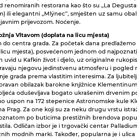
 renomiranih restorana kao što su „La Degust
 ili elegantni „Mlýnec“, smješten uz samu oba
 javnim prijevozom. Noćenje.
vožnja Vltavom (doplata na licu mjesta)
m do centra grada. Za početak dana predlažemo
 licu mjesta), posvećenom jednom od najpoznatijih
uvid u Kafkin život i djelo, uz originalne rukopise
čaravaju njegovu jedinstvenu atmosferu i pogled
nje grada prema vlastitim interesima. Za ljubitelje
ravan obilazak barokne knjižnice Klementinum, 
. stoljeća oduševljava bogato ukrašenim drvenim 
mo uspon na 172 stepenice Astronomske kule K
 Prag. Za one koji su za neku drugu vrstu istra
poznatom po buticima prestižnih brendova poput 
 stila. Odličan izbor je i trgovački centar Palladi
znih modnih marki. Također, popularna je i ulica