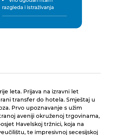
Vrlo ugodan ritam
razgleda i istraživanja
e leta. Prijava na izravni let
rani transfer do hotela. Smještaj u
voza. Prvo upoznavanje s užim
ranoj aveniji okruženoj trgovinama,
osjet Havelskoj tržnici, koja na
eučilištu, te impresivnoj secesijskoj