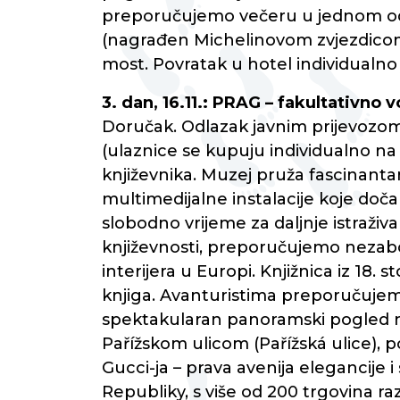
preporučujemo večeru u jednom od
(nagrađen Michelinovom zvjezdicom)
most. Povratak u hotel individualno
3. dan, 16.11.: PRAG – fakultativno 
Doručak. Odlazak javnim prijevozo
(ulaznice se kupuju individualno na
književnika. Muzej pruža fascinantan 
multimedijalne instalacije koje do
slobodno vrijeme za daljnje istraživa
književnosti, preporučujemo nezabo
interijera u Europi. Knjižnica iz 18
knjiga. Avanturistima preporučuje
spektakularan panoramski pogled na
Pařížskom ulicom (Pařížská ulice), 
Gucci-ja – prava avenija elegancije i
Republiky, s više od 200 trgovina ra