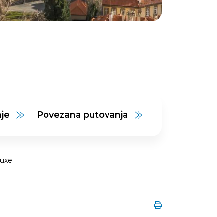
nje
Povezana putovanja
luxe