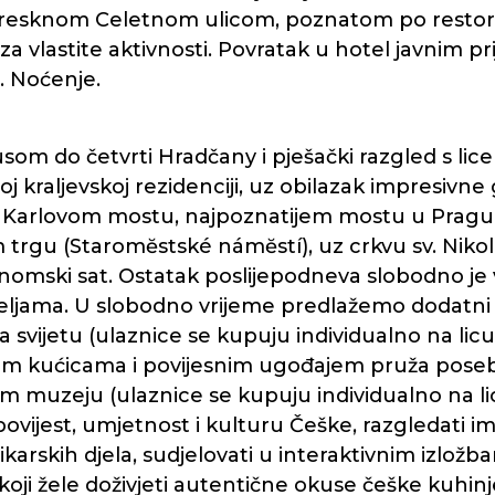
itoresknom Celetnom ulicom, poznatom po resto
za vlastite aktivnosti. Povratak u hotel javnim
o. Noćenje.
som do četvrti Hradčany i pješački razgled s lic
kraljevskoj rezidenciji, uz obilazak impresivne g
 Karlovom mostu, najpoznatijem mostu u Pragu, ko
trgu (Staromĕstské námĕstí), uz crkvu sv. Niko
onomski sat. Ostatak poslijepodneva slobodno je 
željama. U slobodno vrijeme predlažemo dodatn
a svijetu (ulaznice se kupuju individualno na licu
nim kućicama i povijesnim ugođajem pruža poseba
 muzeju (ulaznice se kupuju individualno na lic
povijest, umjetnost i kulturu Češke, razgledati i
likarskih djela, sudjelovati u interaktivnim izlož
oji žele doživjeti autentične okuse češke kuhin