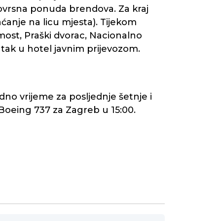
znovrsna ponuda brendova. Za kraj
anje na licu mjesta). Tijekom
most, Praški dvorac, Nacionalno
tak u hotel javnim prijevozom.
odno vrijeme za posljednje šetnje i
 Boeing 737 za Zagreb u 15:00.