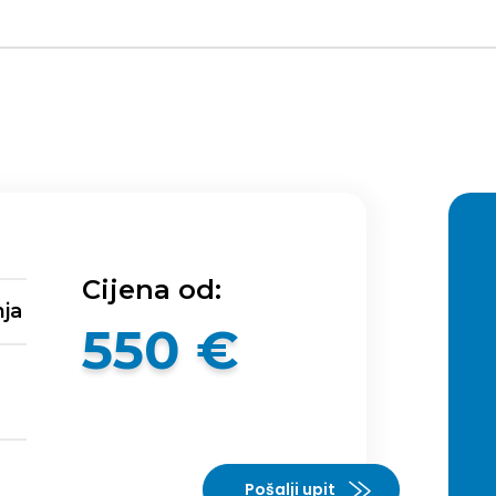
Cijena od:
nja
550 €
Pošalji upit