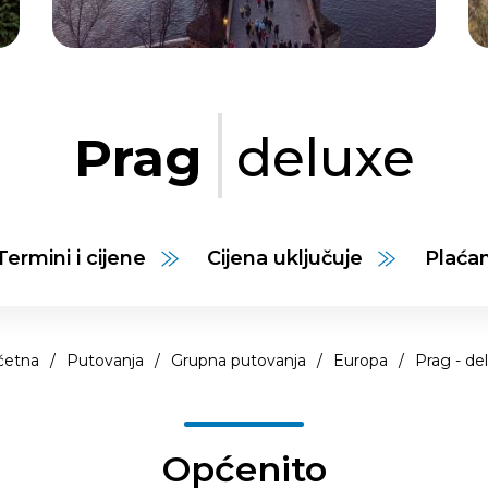
Prag
deluxe
Termini i cijene
Cijena uključuje
Plaća
četna
/
Putovanja
/
Grupna putovanja
/
Europa
/
Prag - de
Općenito