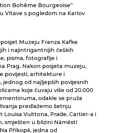
ation Bohême Bourgeoise“
lu Vltave s pogledom na Karlov
 posjet Muzeju Franza Kafke
 i najintrigantnijih čeških
, pisma, fotografije i
 na Prag. Nakon posjeta muzeju,
 povijesti, arhitekture i
jednog od najljepših povijesnih
policama koje čuvaju više od 20.000
lementinuma, odakle se pruža
živanja predlažemo šetnju
Louisa Vuittona, Prade, Cartier-a i
um, smješten u blizini Náměstí
 Na Příkopě, jedna od