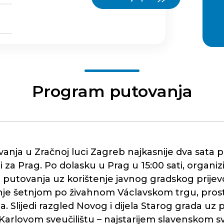
Program putovanja
ja u Zračnoj luci Zagreb najkasnije dva sata prij
za Prag. Po dolasku u Prag u 15:00 sati, organizi
m putovanja uz korištenje javnog gradskog prije
nje šetnjom po živahnom Václavskom trgu, prost
. Slijedi razgled Novog i dijela Starog grada uz p
 Karlovom sveučilištu – najstarijem slavenskom sv