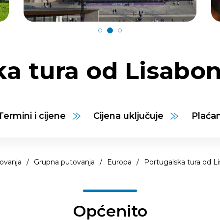
a tura od Lisabo
Termini i cijene
Cijena uključuje
Plaća
ovanja
/
Grupna putovanja
/
Europa
/
Portugalska tura od L
Općenito