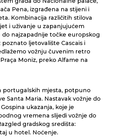
ištem grada do Nacionalne palače,
ača Pena, izgrađena na stijeni i
ta. Kombinacija različitih stilova
sjet i uživanje u zapanjujućem
ja do najzapadnije točke europskog
poznato ljetovalište Cascais i
Predlažemo vožnju čuvenim retro
d Praça Moniz, preko Alfame na
h portugalskih mjesta, potpuno
e Santa Maria. Nastavak vožnje do
Gospina ukazanja, koje je
bodnog vremena slijedi vožnje do
Razgled gradskog središta:
aj u hotel. Noćenje.