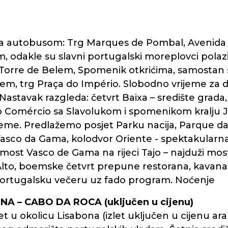
a autobusom: Trg Marques de Pombal, Avenida d
, odakle su slavni portugalski moreplovci polazil
e: Torre de Belem, Spomenik otkrićima, samostan s
em, trg Praça do Império. Slobodno vrijeme za d
 Nastavak razgleda: četvrt Baixa – središte grada,
o Comércio sa Slavolukom i spomenikom kralju Jo
ijeme. Predlažemo posjet Parku nacija, Parque d
 Vasco da Gama, kolodvor Oriente - spektakular
 most Vasco de Gama na rijeci Tajo – najduži mos
Alto, boemske četvrt prepune restorana, kavana, g
portugalsku večeru uz fado program. Noćenje
PENA – CABO DA ROCA (uključen u cijenu)
et u okolicu Lisabona (izlet uključen u cijenu 