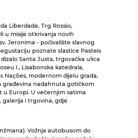
a Liberdade, Trg Rossio,
i u misije otkrivanja novih
v. Jeronima - počivalište slavnog
egustaciju poznate slastice Pasteis
 dizalo Santa Justa, trgovačka ulica
seu I., Lisabonska katedrala,
as Nações, modernom dijelu grada,
na građevina nadahnuta gotičkom
t u Europi. U večernjim satima
alerija i trgovina, gdje
aranžmana). Vožnja autobusom do