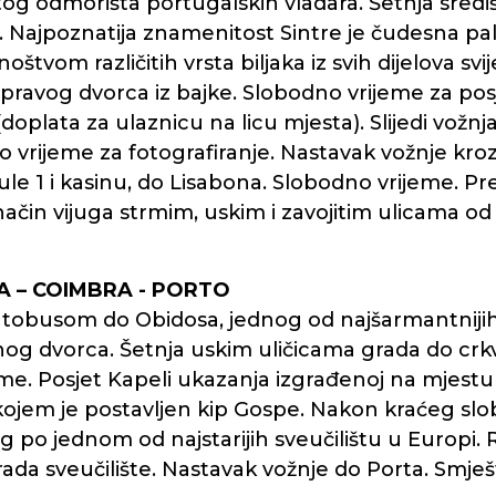
tog odmorišta portugalskih vladara. Šetnja sred
ća. Najpoznatija znamenitost Sintre je čudesna pal
om različitih vrsta biljaka iz svih dijelova svije
m pravog dvorca iz bajke. Slobodno vrijeme za po
plata za ulaznicu na licu mjesta). Slijedi vožn
vrijeme za fotografiranje. Nastavak vožnje kroz 
mule 1 i kasinu, do Lisabona. Slobodno vrijeme. 
način vijuga strmim, uskim i zavojitim ulicama o
MA – COIMBRA - PORTO
autobusom do Obidosa, jednog od najšarmantniji
g dvorca. Šetnja uskim uličicama grada do crkv
e. Posjet Kapeli ukazanja izgrađenoj na mjestu 
jem je postavljen kip Gospe. Nakon kraćeg slo
po jednom od najstarijih sveučilištu u Europi. 
ada sveučilište. Nastavak vožnje do Porta. Smješt