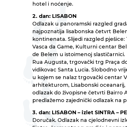
hotel i noćenje.
2. dan: LISABON
Odlazak u panoramski razgled grad
najpoznatija lisabonska četvrt Belem
kontinenata. Slijedi razgled pješic
Vasca da Game, Kulturni centar Bel
de Belem u istoimenoj slastičarnici.
Rua Augusta, trgovački trg Praça d
vidikovac Santa Lucia. Slobodno vr
u kojem se nalaz trgovački centar
arhitekturom, Lisabonski oceanarij,
odlazak do živopisne četvrti Bairro 
predlažemo zajednički odlazak na 
3. dan: LISABON – izlet SINTRA – 
Doručak. Odlazak na cjelodnevni izl