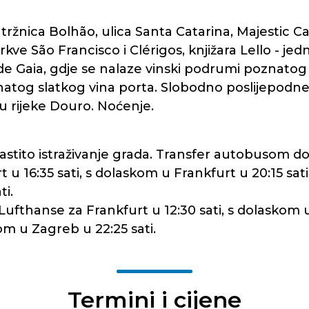
ržnica Bolhão, ulica Santa Catarina, Majestic Caf
rkve São Francisco i Clérigos, knjižara Lello - jed
a de Gaia, gdje se nalaze vinski podrumi poznato
tog slatkog vina porta. Slobodno poslijepodne za
 rijeke Douro. Noćenje.
stito istraživanje grada. Transfer autobusom do
 16:35 sati, s dolaskom u Frankfurt u 20:15 sati
ti.
Lufthanse za Frankfurt u 12:30 sati, s dolaskom u
kom u Zagreb u 22:25 sati.
Termini i cijene