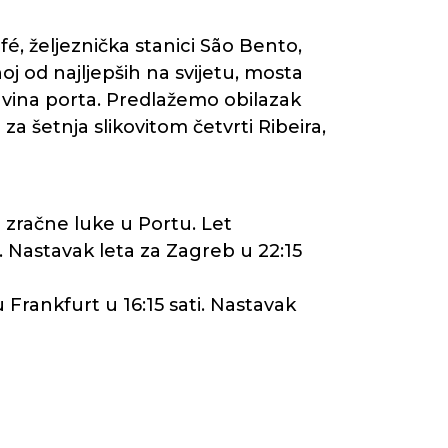
é, željeznička stanici São Bento,
noj od najljepših na svijetu, mosta
g vina porta. Predlažemo obilazak
 šetnja slikovitom četvrti Ribeira,
 zračne luke u Portu. Let
. Nastavak leta za Zagreb u 22:15
 Frankfurt u 16:15 sati. Nastavak