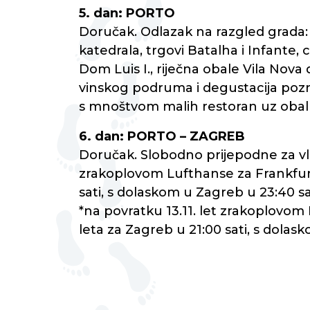
5. dan: PORTO
Doručak. Odlazak na razgled grada: t
katedrala, trgovi Batalha i Infante, c
Dom Luis I., riječna obale Vila Nov
vinskog podruma i degustacija pozna
s mnoštvom malih restoran uz obalu
6. dan: PORTO – ZAGREB
Doručak. Slobodno prijepodne za vla
zrakoplovom Lufthanse za Frankfurt u
sati, s dolaskom u Zagreb u 23:40 sa
*na povratku 13.11. let zrakoplovom 
leta za Zagreb u 21:00 sati, s dolas