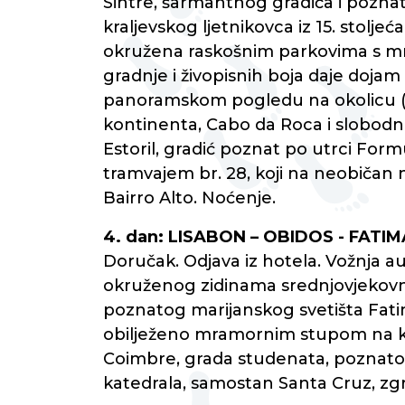
Sintre, šarmantnog gradića i pozna
kraljevskog ljetnikovca iz 15. stolje
okružena raskošnim parkovima s mnoštv
gradnje i živopisnih boja daje doja
panoramskom pogledu na okolicu (do
kontinenta, Cabo da Roca i slobodno 
Estoril, gradić poznat po utrci For
tramvajem br. 28, koji na neobičan 
Bairro Alto. Noćenje.
4. dan: LISABON – OBIDOS - FATI
Doručak. Odjava iz hotela. Vožnja 
okruženog zidinama srednjovjekovno
poznatog marijanskog svetišta Fatim
obilježeno mramornim stupom na ko
Coimbre, grada studenata, poznatog 
katedrala, samostan Santa Cruz, zgr