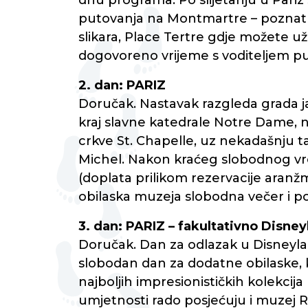
dnu programa. Po slijetanju u Pariz
putovanja na Montmartre – poznatu 
slikara, Place Tertre gdje možete u
dogovoreno vrijeme s voditeljem pu
2. dan: PARIZ
Doručak. Nastavak razgleda grada jav
kraj slavne katedrale Notre Dame, na
crkve St. Chapelle, uz nekadašnju ta
Michel. Nakon kraćeg slobodnog vr
(doplata prilikom rezervacije aranžm
obilaska muzeja slobodna večer i po
3. dan: PARIZ – fakultativno Disne
Doručak. Dan za odlazak u Disneyland
slobodan dan za dodatne obilaske,
najboljih impresionističkih kolekcija
umjetnosti rado posjećuju i muzej Rod