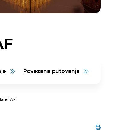
AF
nje
Povezana putovanja
yland AF