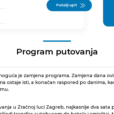
Pošalji upit
Program putovanja
guća je zamjena programa. Zamjena dana ovisi
 ostaje isti, a konačan raspored po danima, kao
smu.
nja u Zračnoj luci Zagreb, najkasnije dva sata pr