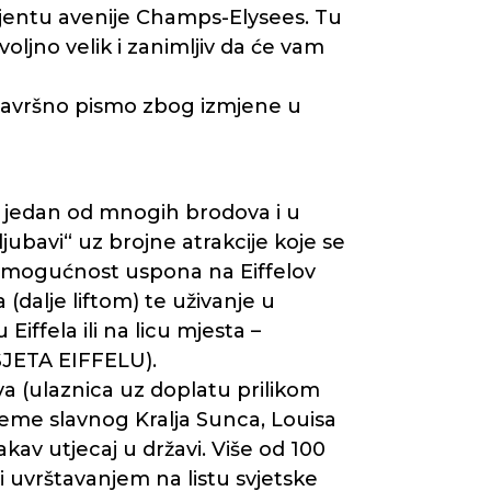
jentu avenije Champs-Elysees. Tu
ljno velik i zanimljiv da će vam
završno pismo zbog izmjene u
 jedan od mnogih brodova i u
jubavi“ uz brojne atrakcije koje se
om mogućnost uspona na Eiffelov
 (dalje liftom) te uživanje u
iffela ili na licu mjesta –
ETA EIFFELU).
va (ulaznica uz doplatu prilikom
ijeme slavnog Kralja Sunca, Louisa
akav utjecaj u državi. Više od 100
 i uvrštavanjem na listu svjetske