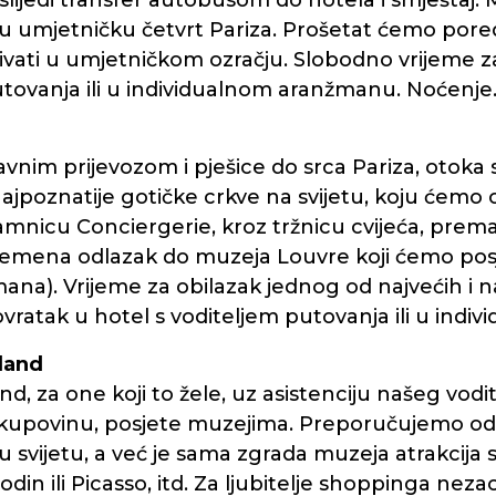
 slijedi transfer autobusom do hotela i smještaj
umjetničku četvrt Pariza. Prošetat ćemo pored
živati u umjetničkom ozračju. Slobodno vrijeme z
tovanja ili u individualnom aranžmanu. Noćenje
nim prijevozom i pješice do srca Pariza, otoka sv.
jpoznatije gotičke crkve na svijetu, koju ćemo o
mnicu Conciergerie, kroz tržnicu cvijeća, prema L
emena odlazak do muzeja Louvre koji ćemo posj
ana). Vrijeme za obilazak jednog od najvećih i na
vratak u hotel s voditeljem putovanja ili u ind
yland
, za one koji to žele, uz asistenciju našeg vodit
 kupovinu, posjete muzejima. Preporučujemo od
 u svijetu, a već je sama zgrada muzeja atrakcija 
in ili Picasso, itd. Za ljubitelje shoppinga neza