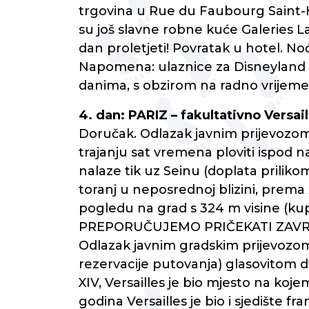
trgovina u Rue du Faubourg Saint-
su još slavne robne kuće Galeries L
dan proletjeti! Povratak u hotel. No
Napomena: ulaznice za Disneyland 
danima, s obzirom na radno vrijeme 
4. dan: PARIZ – fakultativno Versail
Doručak. Odlazak javnim prijevozo
trajanju sat vremena ploviti ispod n
nalaze tik uz Seinu (doplata prili
toranj u neposrednoj blizini, prema ž
pogledu na grad s 324 m visine (kupn
PREPORUČUJEMO PRIČEKATI ZAVRŠ
Odlazak javnim gradskim prijevozom 
rezervacije putovanja) glasovitom dv
XIV, Versailles je bio mjesto na kojem
godina Versailles je bio i sjedište f