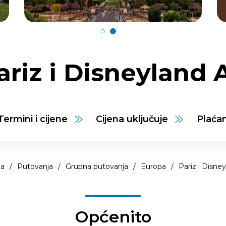
ariz i Disneyland 
Termini i cijene
Cijena uključuje
Plaća
a
/
Putovanja
/
Grupna putovanja
/
Europa
/
Pariz i Disne
Općenito