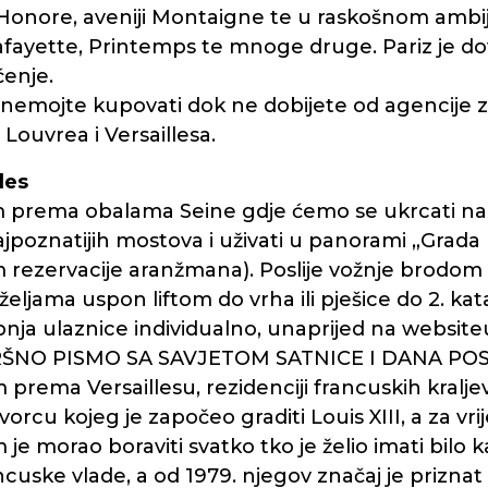
Honore, aveniji Montaigne te u raskošnom ambi
afayette, Printemps te mnoge druge. Pariz je dovo
ćenje.
nemojte kupovati dok ne dobijete od agencije 
Louvrea i Versaillesa.
les
m prema obalama Seine gdje ćemo se ukrcati na
ajpoznatijih mostova i uživati u panorami „Grada l
kom rezervacije aranžmana). Poslije vožnje brod
eljama uspon liftom do vrha ili pješice do 2. kata
ja ulaznice individualno, unaprijed na websiteu E
NO PISMO SA SAVJETOM SATNICE I DANA POSJ
prema Versaillesu, rezidenciji francuskih kralje
orcu kojeg je započeo graditi Louis XIII, a za vr
 je morao boraviti svatko tko je želio imati bilo k
rancuske vlade, a od 1979. njegov značaj je priznat