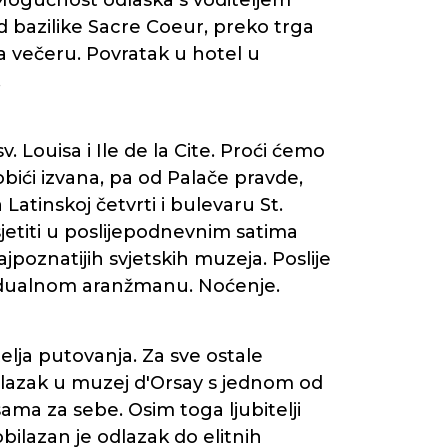
. Mogućnost odlaska s voditeljem
 bazilike Sacre Coeur, preko trga
a večeru. Povratak u hotel u
.
 Louisa i Ile de la Cite. Proći ćemo
bići izvana, pa od Palače pravde,
atinskoj četvrti i bulevaru St.
etiti u poslijepodnevnim satima
jpoznatijih svjetskih muzeja. Poslije
ividualnom aranžmanu. Noćenje.
elja putovanja. Za sve ostale
lazak u muzej d'Orsay s jednom od
sama za sebe. Osim toga ljubitelji
obilazan je odlazak do elitnih