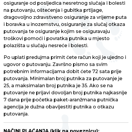
osiguranje od posljedica nesretnog slučaja i bolesti
na putovanju, oštećenja i gubitka prtljage,
dragovoljno zdravstveno osiguranje za vrijeme puta
i boravka u inozemstvu, osiguranje za slučaj otkaza
putovanja te osiguranje kojim se osiguravaju
troškovi pomoći i povratka putnika u mjesto
polazišta u slučaju nesreće i bolesti.
Po uplati predujma primit ćete račun koji je ujedno i
ugovor o putovanju. Završno pismo sa svim
potrebnim informacijama dobit ćete 72 sata prije
putovanja. Minimalan broj putnika za putovanje je
25, a maksimalan broj putnika je 35. Ako se na
putovanje ne prijavi dovoljan broj putnika najkasnije
7 dana prije početka paket-aranžmana putnička
agencija je dužna obavijestiti putnika o otkazu
putovanja.
NAČINI PLAĆANJA (klik na poveznicu):