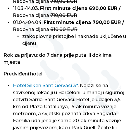
Redovna cijena
710,00 EUR
11.03.-14.03.
First minute cijena 690,00 EUR /
Redovna cijena
710,00 EUR
01.04.-04.04.
First minute cijena 790,00 EUR /
Redovna cijena
810,00 EUR
zrakoplovne pristojbe i naknade uključene u
cijenu
Rok za prijavu: do 7 dana prije puta ili dok ima
mjesta
Predviđeni hotel:
Hotel Silken Sant Gervasi 3*
. Nalazi se na
savršenoj lokaciji u Barceloni, u mirnoj i sigurnoj
četvrti Sarrià-Sant Gervasi. Hotel je udaljen 3,5
km od Plaza Catalunya, 15-ak minuta vožnje
metroom, a svjetski poznata crkva Sagrada
Familia udaljena je samo 20-ak minuta vožnje
javnim prijevozom, kao i Park Güell. Želite li i