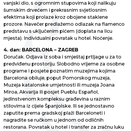
vanjski dio, s ogromnim stupovima koji nalikuju
šumskim drvećem i prekrasnim svjetlosnim
efektima koji prolaze kroz obojene staklene
prozore. Navečer predlažemo odlazak na flamenco
predstavu s uključenim pićem (doplata na licu
mjesta). Individualni povratak u hotel. Noćenje.
4. dan: BARCELONA – ZAGREB
Doručak. Odjava iz soba i smještaj prtljage u za to
predviđenu prostoriju. Slobodno vrijeme za osobne
programe i posjete poznatim muzejima kojima
Barcelona obiluje, poput Pomorskog muzeja,
Muzeja katalonske umjetnosti ili muzeja Joana
Miroa, Akvarija ili posjet Pueblu Español,
jedinstvenom kompleksu građevina u raznim
stilovima iz cijele Španjolske. Ili se jednostavno
zaputite prema gradskoj plaži Barceloneti i
nagradite se ručkom u jednom od odličnih
restorana. Povratak u hotel i transfer za zračnu luku