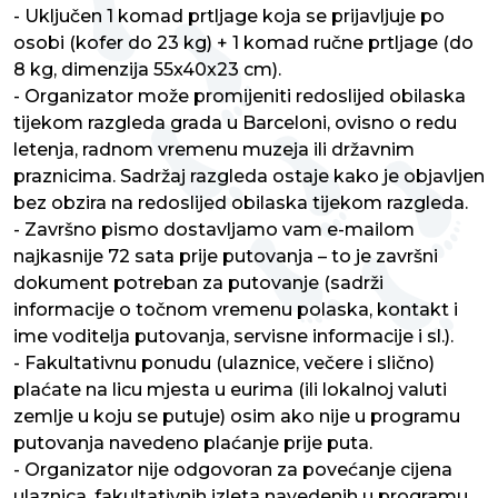
- Uključen 1 komad prtljage koja se prijavljuje po
osobi (kofer do 23 kg) + 1 komad ručne prtljage (do
8 kg, dimenzija 55x40x23 cm).
- Organizator može promijeniti redoslijed obilaska
tijekom razgleda grada u Barceloni, ovisno o redu
letenja, radnom vremenu muzeja ili državnim
praznicima. Sadržaj razgleda ostaje kako je objavljen
bez obzira na redoslijed obilaska tijekom razgleda.
- Završno pismo dostavljamo vam e-mailom
najkasnije 72 sata prije putovanja – to je završni
dokument potreban za putovanje (sadrži
informacije o točnom vremenu polaska, kontakt i
ime voditelja putovanja, servisne informacije i sl.).
- Fakultativnu ponudu (ulaznice, večere i slično)
plaćate na licu mjesta u eurima (ili lokalnoj valuti
zemlje u koju se putuje) osim ako nije u programu
putovanja navedeno plaćanje prije puta.
- Organizator nije odgovoran za povećanje cijena
ulaznica, fakultativnih izleta navedenih u programu