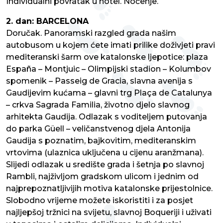
Individualni povratak u hotel. Noćenje.
2. dan: BARCELONA
Doručak. Panoramski razgled grada našim
autobusom u kojem ćete imati prilike doživjeti pravi
mediteranski šarm ove katalonske ljepotice: plaza
España – Montjuic – Olimpijski stadion – Kolumbov
spomenik – Passeig de Gracia, slavna avenija s
Gaudijevim kućama – glavni trg Plaça de Catalunya
– crkva Sagrada Familia, životno djelo slavnog
arhitekta Gaudija. Odlazak s voditeljem putovanja
do parka Güell – veličanstvenog djela Antonija
Gaudija s poznatim, bajkovitim, mediteranskim
vrtovima (ulaznica uključena u cijenu aranžmana).
Slijedi odlazak u središte grada i šetnja po slavnoj
Rambli, najživljom gradskom ulicom i jednim od
najprepoznatljivijih motiva katalonske prijestolnice.
Slobodno vrijeme možete iskoristiti i za posjet
najljepšoj tržnici na svijetu, slavnoj Boqueriji i uživati