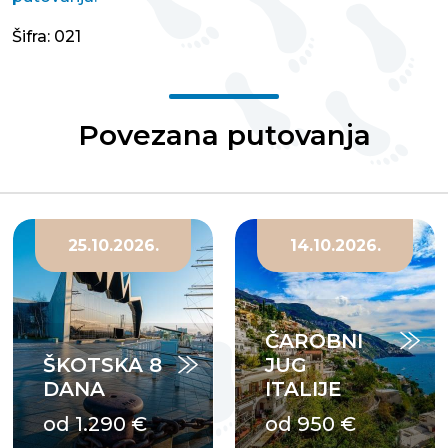
Šifra: 021
Povezana putovanja
14.10.2026.
14.11.2026.
ČAROBNI
JUG
PRAG -
ITALIJE
DELUXE
od 950 €
od 550 €