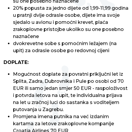
su one posebno naznačene
20% popusta za jedno dijete od 1,99-11,99 godina
u pratnji dvije odrasle osobe, dijete ima svoje
sjedalo u avionu i pomoćni krevet, plaća
zrakoplovne pristojbe ukoliko su one posebno
naznačene
dvokrevetne sobe s pomoćnim ležajem (na
upit) za odrasle osobe po redovnoj cijeni
DOPLATE:
Mogućnost doplate za povratni priključni let iz
Splita, Zadra, Dubrovnika i Pule po osobi od 70
EUR ili samo jedan smjer 50 EUR - raspoloživost
i potvrda letova na upit, te individualna prijava
na let u zračnoj luci do sastanka s voditeljem
putovanja u Zagrebu.
Promjena imena putnika na već izdanim
kartama za letove zrakoplovne kompanije
Croatia Airlines 70 EUR