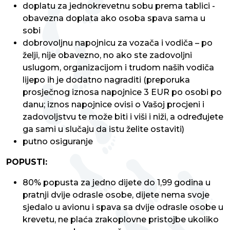
doplatu za jednokrevetnu sobu prema tablici -
obavezna doplata ako osoba spava sama u
sobi
dobrovoljnu napojnicu za vozača i vodiča – po
želji, nije obavezno, no ako ste zadovoljni
uslugom, organizacijom i trudom naših vodiča
lijepo ih je dodatno nagraditi (preporuka
prosječnog iznosa napojnice 3 EUR po osobi po
danu; iznos napojnice ovisi o Vašoj procjeni i
zadovoljstvu te može biti i viši i niži, a određujete
ga sami u slučaju da istu želite ostaviti)
putno osiguranje
POPUSTI:
80% popusta za jedno dijete do 1,99 godina u
pratnji dvije odrasle osobe, dijete nema svoje
sjedalo u avionu i spava sa dvije odrasle osobe u
krevetu, ne plaća zrakoplovne pristojbe ukoliko