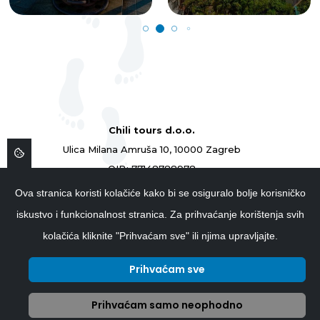
Chili tours d.o.o.
Ulica Milana Amruša 10, 10000 Zagreb
OIB: 77148788978
ID: 77148788978
Ova stranica koristi kolačiće kako bi se osiguralo bolje korisničko
01 4839 854
iskustvo i funkcionalnost stranica. Za prihvaćanje korištenja svih
info@chilitours.hr
kolačića kliknite "Prihvaćam sve" ili njima upravljajte.
Prihvaćam sve
Prihvaćam samo neophodno
Copyright © 2026 ChiliTours.hr