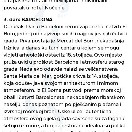
u tapasima i ostalim delicijama. Individualni
povratak u hotel. Noćenje.
3. dan: BARCELONA
Doručak. Dan u Barceloni ćemo započeti u četvrti El
Born, jednoj od najživopisnijih i najpovijesnijih četvrti
grada. Prva postaja je Mercat del Born, nekadašnja
tržnica, a danas kulturni centar u kojem se mogu
vidjeti arheološki ostaci iz 18. stoljeća. Ovo mjesto
pruža uvid u prošlost Barcelone i atmosferu starog
grada. Nedaleko odavde nalazi se veličanstvena
Santa Maria del Mar, gotička crkva iz 14. stoljeća,
koja oduševljava svojom arhitekturom i mirnom
atmosferom. Iz El Borna put vodi prema morskoj
obali i četvrti Barceloneta, nekadašnjem ribarskom
naselju, danas poznatom po pješčanim plažama i
izvrsnoj morskoj hrani. Uske ulice i autentična
atmosfera ovog dijela grada savršene su za laganu
šetnju uz more, a brojne restorane idealna su prilika