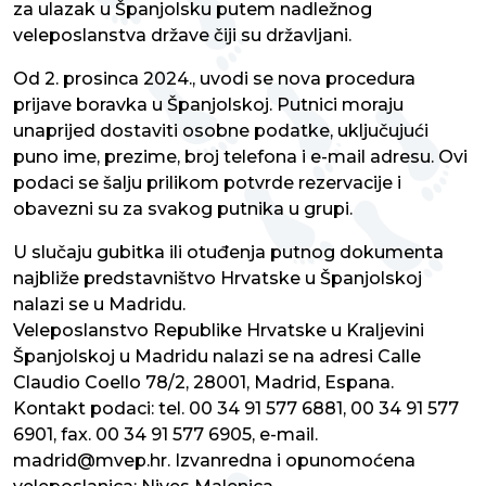
za ulazak u Španjolsku putem nadležnog
veleposlanstva države čiji su državljani.
Od 2. prosinca 2024., uvodi se nova procedura
prijave boravka u Španjolskoj. Putnici moraju
unaprijed dostaviti osobne podatke, uključujući
puno ime, prezime, broj telefona i e-mail adresu. Ovi
podaci se šalju prilikom potvrde rezervacije i
obavezni su za svakog putnika u grupi.
U slučaju gubitka ili otuđenja putnog dokumenta
najbliže predstavništvo Hrvatske u Španjolskoj
nalazi se u Madridu.
Veleposlanstvo Republike Hrvatske u Kraljevini
Španjolskoj u Madridu nalazi se na adresi Calle
Claudio Coello 78/2, 28001, Madrid, Espana.
Kontakt podaci: tel. 00 34 91 577 6881, 00 34 91 577
6901, fax. 00 34 91 577 6905, e-mail.
madrid@mvep.hr. Izvanredna i opunomoćena