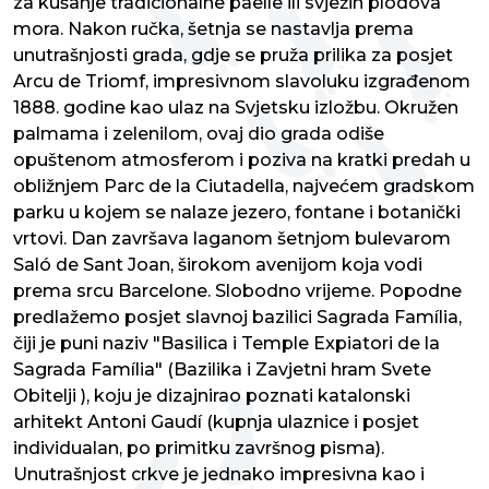
za kušanje tradicionalne paelle ili svježih plodova
mora. Nakon ručka, šetnja se nastavlja prema
unutrašnjosti grada, gdje se pruža prilika za posjet
Arcu de Triomf, impresivnom slavoluku izgrađenom
1888. godine kao ulaz na Svjetsku izložbu. Okružen
palmama i zelenilom, ovaj dio grada odiše
opuštenom atmosferom i poziva na kratki predah u
obližnjem Parc de la Ciutadella, najvećem gradskom
parku u kojem se nalaze jezero, fontane i botanički
vrtovi. Dan završava laganom šetnjom bulevarom
Saló de Sant Joan, širokom avenijom koja vodi
prema srcu Barcelone. Slobodno vrijeme. Popodne
predlažemo posjet slavnoj bazilici Sagrada Família,
čiji je puni naziv "Basilica i Temple Expiatori de la
Sagrada Família" (Bazilika i Zavjetni hram Svete
Obitelji ), koju je dizajnirao poznati katalonski
arhitekt Antoni Gaudí (kupnja ulaznice i posjet
individualan, po primitku završnog pisma).
Unutrašnjost crkve je jednako impresivna kao i