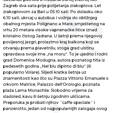
Zagreb dva sata prije polijetanja zrakoplova. Let
zrakoplovom za Bari u 05.10 sati. Po dolasku oko
6.10 sati, ukrcaj u autobus i vožnja do obližnjeg
obalnog mjesta Polignano a Mare, smještenog na
vrhu 20 metara visoke vapnenačke litice iznad
kristalno čistog Jadrana. U šetnji prema njegovoj
povijesnoj jezgri, prolazimo kraj balkona koji se
otvaraju prema plavetnilu, stoga grad uistinu
opravdava svoje ime „na moru“. To je ujedno i rodni
grad Domenica Modugna, autora poznatog hita iz
pedesetih godina „Nel blu dipinto di blu“ (ili
popularno Volare). Slijedi kratka šetnja uz
znamenitosti kao što su Piazza Vittorio Emanuele s
crkvom Matrice, Palazzo dell'Orologio, poznata
plaža Lama Monachile. Slobodno vrijeme za
sladoled, kavu ili šetnju zgodnim uličicama.
Preporuka je probati njihov ˝caffe speciale˝ i
panzerotto, jedan od najpopularnijih zalogaja ovog