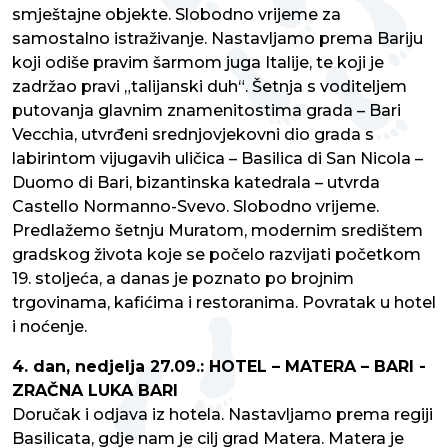
smještajne objekte. Slobodno vrijeme za
samostalno istraživanje. Nastavljamo prema Bariju
koji odiše pravim šarmom juga Italije, te koji je
zadržao pravi „talijanski duh“. Šetnja s voditeljem
putovanja glavnim znamenitostima grada – Bari
Vecchia, utvrđeni srednjovjekovni dio grada s
labirintom vijugavih uličica – Basilica di San Nicola –
Duomo di Bari, bizantinska katedrala – utvrda
Castello Normanno-Svevo. Slobodno vrijeme.
Predlažemo šetnju Muratom, modernim središtem
gradskog života koje se počelo razvijati početkom
19. stoljeća, a danas je poznato po brojnim
trgovinama, kafićima i restoranima. Povratak u hotel
i noćenje.
4. dan, nedjelja 27.09.: HOTEL – MATERA – BARI -
ZRAČNA LUKA BARI
Doručak i odjava iz hotela. Nastavljamo prema regiji
Basilicata, gdje nam je cilj grad Matera. Matera je