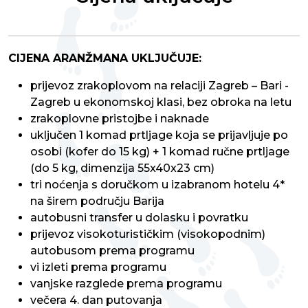
CIJENA ARANŽMANA UKLJUČUJE:
prijevoz zrakoplovom na relaciji Zagreb – Bari -
Zagreb u ekonomskoj klasi, bez obroka na letu
zrakoplovne pristojbe i naknade
uključen 1 komad prtljage koja se prijavljuje po
osobi (kofer do 15 kg) + 1 komad ručne prtljage
(do 5 kg, dimenzija 55x40x23 cm)
tri noćenja s doručkom u izabranom hotelu 4*
na širem području Barija
autobusni transfer u dolasku i povratku
prijevoz visokoturističkim (visokopodnim)
autobusom prema programu
vi izleti prema programu
vanjske razglede prema programu
večera 4. dan putovanja