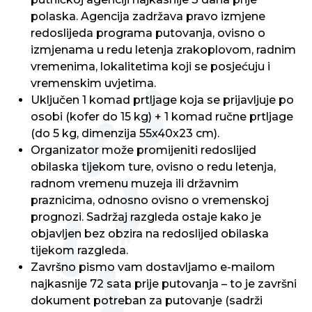
polaska. Agencija zadržava pravo izmjene
redoslijeda programa putovanja, ovisno o
izmjenama u redu letenja zrakoplovom, radnim
vremenima, lokalitetima koji se posjećuju i
vremenskim uvjetima.
Uključen 1 komad prtljage koja se prijavljuje po
osobi (kofer do 15 kg) + 1 komad ručne prtljage
(do 5 kg, dimenzija 55x40x23 cm).
Organizator može promijeniti redoslijed
obilaska tijekom ture, ovisno o redu letenja,
radnom vremenu muzeja ili državnim
praznicima, odnosno ovisno o vremenskoj
prognozi. Sadržaj razgleda ostaje kako je
objavljen bez obzira na redoslijed obilaska
tijekom razgleda.
Završno pismo vam dostavljamo e-mailom
najkasnije 72 sata prije putovanja – to je završni
dokument potreban za putovanje (sadrži