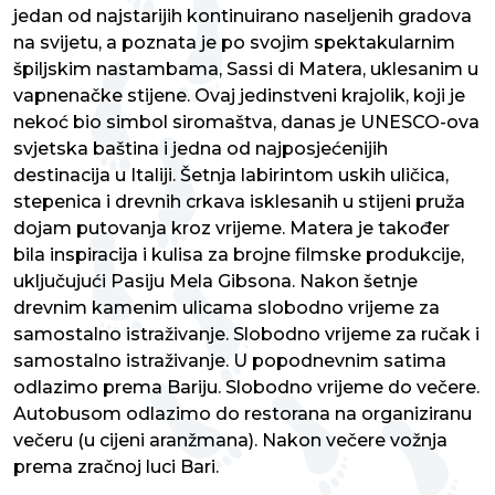
jedan od najstarijih kontinuirano naseljenih gradova
na svijetu, a poznata je po svojim spektakularnim
špiljskim nastambama, Sassi di Matera, uklesanim u
vapnenačke stijene. Ovaj jedinstveni krajolik, koji je
nekoć bio simbol siromaštva, danas je UNESCO-ova
svjetska baština i jedna od najposjećenijih
destinacija u Italiji. Šetnja labirintom uskih uličica,
stepenica i drevnih crkava isklesanih u stijeni pruža
dojam putovanja kroz vrijeme. Matera je također
bila inspiracija i kulisa za brojne filmske produkcije,
uključujući Pasiju Mela Gibsona. Nakon šetnje
drevnim kamenim ulicama slobodno vrijeme za
samostalno istraživanje. Slobodno vrijeme za ručak i
samostalno istraživanje. U popodnevnim satima
odlazimo prema Bariju. Slobodno vrijeme do večere.
Autobusom odlazimo do restorana na organiziranu
večeru (u cijeni aranžmana). Nakon večere vožnja
prema zračnoj luci Bari.