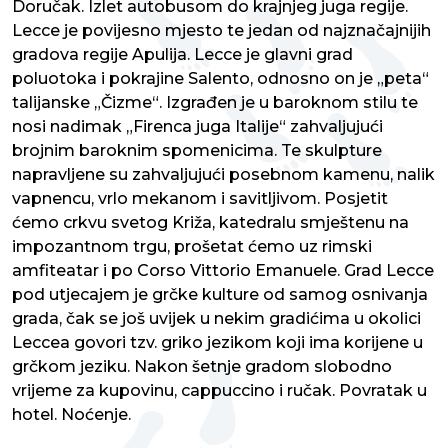
Doručak. Izlet autobusom do krajnjeg juga regije.
Lecce je povijesno mjesto te jedan od najznačajnijih
gradova regije Apulija. Lecce je glavni grad
poluotoka i pokrajine Salento, odnosno on je „peta“
talijanske „Čizme“. Izgrađen je u baroknom stilu te
nosi nadimak „Firenca juga Italije“ zahvaljujući
brojnim baroknim spomenicima. Te skulpture
napravljene su zahvaljujući posebnom kamenu, nalik
vapnencu, vrlo mekanom i savitljivom. Posjetit
ćemo crkvu svetog Križa, katedralu smještenu na
impozantnom trgu, prošetat ćemo uz rimski
amfiteatar i po Corso Vittorio Emanuele. Grad Lecce
pod utjecajem je grčke kulture od samog osnivanja
grada, čak se još uvijek u nekim gradićima u okolici
Leccea govori tzv. griko jezikom koji ima korijene u
grčkom jeziku. Nakon šetnje gradom slobodno
vrijeme za kupovinu, cappuccino i ručak. Povratak u
hotel. Noćenje.