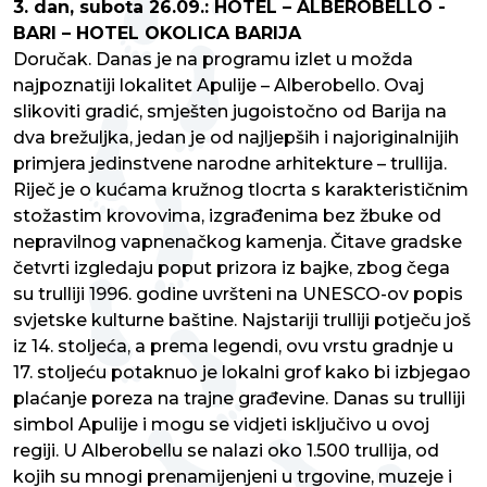
3. dan, subota 26.09.: HOTEL – ALBEROBELLO -
BARI – HOTEL OKOLICA BARIJA
Doručak. Danas je na programu izlet u možda
najpoznatiji lokalitet Apulije – Alberobello. Ovaj
slikoviti gradić, smješten jugoistočno od Barija na
dva brežuljka, jedan je od najljepših i najoriginalnijih
primjera jedinstvene narodne arhitekture – trullija.
Riječ je o kućama kružnog tlocrta s karakterističnim
stožastim krovovima, izgrađenima bez žbuke od
nepravilnog vapnenačkog kamenja. Čitave gradske
četvrti izgledaju poput prizora iz bajke, zbog čega
su trulliji 1996. godine uvršteni na UNESCO-ov popis
svjetske kulturne baštine. Najstariji trulliji potječu još
iz 14. stoljeća, a prema legendi, ovu vrstu gradnje u
17. stoljeću potaknuo je lokalni grof kako bi izbjegao
plaćanje poreza na trajne građevine. Danas su trulliji
simbol Apulije i mogu se vidjeti isključivo u ovoj
regiji. U Alberobellu se nalazi oko 1.500 trullija, od
kojih su mnogi prenamijenjeni u trgovine, muzeje i