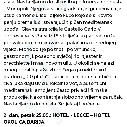
kraja. Nastavljamo do slikovitog primorskog mjesta
- Monopoli. Njegova stara gradska jezgra očuvala je
uske kamene ulice i bijele kuće koje se slikovito
penju prema luci, stvarajući tipičan mediteranski
ugođaj. Glavna atrakcija je Castello Carlo V,
impresivna tvrđava iz 16. stoljeća, a grad se može
pohvaliti brojnim crkvama i palačama iz srednjeg
vijeka. Monopoli je poznat i po vrhunskoj
gastronomiji, posebno svježoj ribi, tjestenini
orecchiette i maslinovom ulju. U okolici se nalazi
mnogo malih plaža, zbog čega ga neki zovu i
gradom „100 plaža“. Tradicionalni ribarski običaji i
živa luka daju uvid u lokalni život, a autentični
mediteranski ambijent često privlači i filmske
produkcije. Nakon šetnje slobodno vrijeme za ručak.
Nastavljamo do hotela. Smještaj i noćenje.
2. dan, petak 25.09.: HOTEL - LECCE – HOTEL
OKOLICA BARIJA