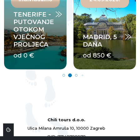
TENERIFE -
PUTOVANJE
OTOKOM
VJEČNOG
MADRID, 5
PROLJEĆA
DANA
od 0 €
od 850 €
Chili tours d.o.o.
Ulica Milana Amruša 10, 10000 Zagreb
OIB: 77148788978