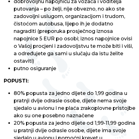
dobrovoljnu napojnicu za vozača i voditelja
putovanja – po želji, nije obvezno, no ako ste
zadovoljni uslugom, organizacijom i trudom,
čistoćom autobusa, lijepo ih je dodatno
nagraditi (preporuka prosječnog iznosa
napojnice 5 EUR po osobi; iznos napojnice ovisi
o Vašoj procjeni i zadovoljstvu te može biti i viši,
a određujete ga sami u slučaju da istu želite
ostaviti)
putno osiguranje
POPUSTI:
80% popusta za jedno dijete do 1,99 godina u
pratnji dvije odrasle osobe, dijete nema svoje
sjedalo u avionu i ne plaća zrakoplovne pristojbe
ako su one posebno naznačene
20% popusta za jedno dijete od 1,99-11,99 godina
u pratnji dvije odrasle osobe, dijete ima svoje
sjedalo u avionu i pomoćni krevet u