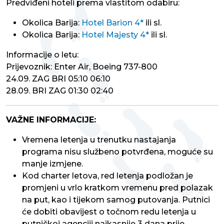
Predviđeni hoteli prema vlastitom odabiru:
Okolica Barija:
Hotel Barion 4*
ili sl.
Okolica Barija:
Hotel Majesty 4*
ili sl.
Informacije o letu:
Prijevoznik: Enter Air, Boeing 737-800
24.09. ZAG BRI 05:10 06:10
28.09. BRI ZAG 01:30 02:40
VAŽNE INFORMACIJE:
Vremena letenja u trenutku nastajanja
programa nisu službeno potvrđena, moguće su
manje izmjene.
Kod charter letova, red letenja podložan je
promjeni u vrlo kratkom vremenu pred polazak
na put, kao i tijekom samog putovanja. Putnici
će dobiti obavijest o točnom redu letenja u
putničkoj agenciji najkasnije 3 dana prije