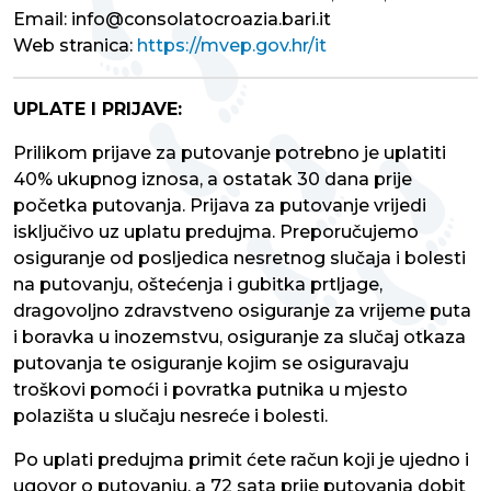
Email: info@consolatocroazia.bari.it
Web stranica:
https://mvep.gov.hr/it
UPLATE I PRIJAVE:
Prilikom prijave za putovanje potrebno je uplatiti
40% ukupnog iznosa, a ostatak 30 dana prije
početka putovanja. Prijava za putovanje vrijedi
isključivo uz uplatu predujma. Preporučujemo
osiguranje od posljedica nesretnog slučaja i bolesti
na putovanju, oštećenja i gubitka prtljage,
dragovoljno zdravstveno osiguranje za vrijeme puta
i boravka u inozemstvu, osiguranje za slučaj otkaza
putovanja te osiguranje kojim se osiguravaju
troškovi pomoći i povratka putnika u mjesto
polazišta u slučaju nesreće i bolesti.
Po uplati predujma primit ćete račun koji je ujedno i
ugovor o putovanju, a 72 sata prije putovanja dobit