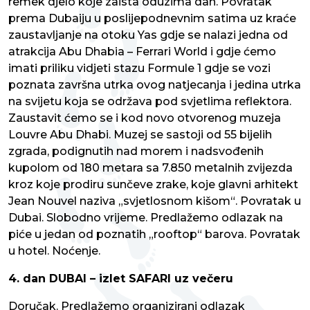
remek djelo koje zaista oduzima dah. Povratak
prema Dubaiju u poslijepodnevnim satima uz kraće
zaustavljanje na otoku Yas gdje se nalazi jedna od
atrakcija Abu Dhabia – Ferrari World i gdje ćemo
imati priliku vidjeti stazu Formule 1 gdje se vozi
poznata završna utrka ovog natjecanja i jedina utrka
na svijetu koja se održava pod svjetlima reflektora.
Zaustavit ćemo se i kod novo otvorenog muzeja
Louvre Abu Dhabi. Muzej se sastoji od 55 bijelih
zgrada, podignutih nad morem i nadsvođenih
kupolom od 180 metara sa 7.850 metalnih zvijezda
kroz koje prodiru sunčeve zrake, koje glavni arhitekt
Jean Nouvel naziva „svjetlosnom kišom“. Povratak u
Dubai. Slobodno vrijeme. Predlažemo odlazak na
piće u jedan od poznatih „rooftop“ barova. Povratak
u hotel. Noćenje.
4. dan DUBAI – izlet SAFARI uz večeru
Doručak. Predlažemo organizirani odlazak