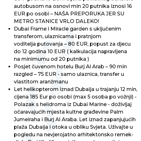
autobusom na osnovi min 20 putnika iznosi 16
EUR po osobi – NAŠA PREPORUKA JER SU
METRO STANICE VRLO DALEKO!
Dubai Frame i Miracle garden s uključenim
transferom, ulaznicama i pratnjom
voditelja putovanja – 80 EUR, popust za djecu
do 12 godina 10 EUR ( kalkulacija napravljena
na minimumu od 20 putnika )
Posjet čuvenom hotelu Burj Al Arab – 90 min
razgled – 75 EUR - samo ulaznica, transfer u
vlastitom aranžmanu
Let helikopterom iznad Dubaija u trajanju 12 min,
cijena 185 Eur po osobi (max 5 osoba po vožnji) -
Polazak s helidroma iz Dubai Marine - doživljaj
očaravajućih mjesta kultne građevine Palm
Jumeiraha i Burj Al Araba. Let iznad zapanjujućih
plaža Dubaija i otoka u obliku Svjeta. Uživajte u
pogledu na nevjerojatno arhitektonsko remek-