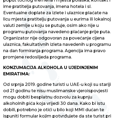
poput točnog vremena i mjesta polaska, kontakt i
ime pratitelja putovanja, imena hotela i sl.
Eventualne doplate za izlete i ulaznice plaćate na
licu mjesta pratitelju putovanja u eurima ili lokalnoj
valuti zemlje u koju se putuje, osim ako nije u
programu putovanja navedeno plaćanje prije puta.
Organizator nije odgovoran za povećanje cijena
ulaznica, fakultativnih izleta navedenih u programu
na dan formiranja programa. Agencija ima pravo
promjene redoslijeda programa.
KONZUMACIJA ALKOHOLA U UJEDINJENIM
EMIRATIMA:
Od srpnja 2019. godine turisti u UAE-u koji su stariji
od 21 godinu te nisu
muslimanske vjeroispovjesti
mogu dobiti besplatnu dozvolu za kupnju
alkoholnih pića koja
vrijedi 30 dana. Kako bi istu
dobili, potrebno je otići u bilo koji MMI dućan te
ispuniti formular
kojim potvrđujete da ste turist pri