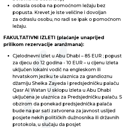
odrasla osoba na pomoćnom ležaju bez
popusta. Krevet je iste veličine i dovoljan
za odraslu osobu, no radi se ipak o pomoćnom
ležaju.
FAKULTATIVNI IZLETI
(plaćanje unaprijed
prilikom rezervacije aranžmana):
Cjelodnevni izlet u Abu Dhabi – 85 EUR ; popust
za djecu do 12 godina - 10 EUR – u cijenu izleta
uključen lokalni vodič na engleskom ili
hrvatskom jeziku te ulaznica za grandioznu
džamiju Sheika Zayeda i predsjedničku palaču
Qasr Al Watan U sklopu izleta u Abu Dhabi
uključena je ulaznica za Predsjedničku palaču. S
obzirom da ponekad predsjednička palača
bude na par sati zatvorena za javnost uslijed
posjete nekih političkih dužnosnika ili državnih
protokola, u slučaju da posjet