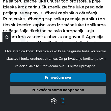
na šalteru zračne luke unutar tog prostora, a prije
izlaska kroz carinu. Službenik zračne luke pregleda
prtljagu te napravi službeni zapisnik o oštećenju.
Primjerak službenog zapisnika predaje putniku te s
tim službenim zapisnikom iz zračne luke te slikama
prtljage šalje direktno na avio kompaniju koja
potom ima zakonsku obvezu odgovoriti. Agencija
nije u mogućnosti to učiniti u ime putnika (radi
GDPR-a i zaštite privatnosti) te ukoliko dođe do
Ova stranica koristi kolačiće kako bi se osiguralo bolje korisničko
obeštećenja, avio kompanija isplaćuje naknadu
iskustvo i funkcionalnost stranica. Za prihvaćanje korištenja svih
direktno na račun putnika. Naknadna prijava štete
kolačića kliknite "Prihvaćam sve" ili njima upravljajte.
na prtljazi obično nije prihvaćena jer se oštećenje
moglo dogoditi u bilo kojem trenutku od zračne
Prihvaćam sve
luke do prebivališta putnika. Ukoliko ste uplatili
policu osiguranja za prtljagu, imate pravo na
Prihvaćam samo neophodno
obeštećenje od osiguravajuće kuće, no morate im
predati dokument da ste u zračnoj luci prijavili štetu.
UPLATE I PRIJAVE: