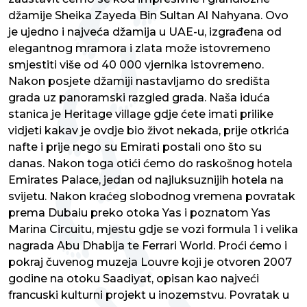
džamije Sheika Zayeda Bin Sultan Al Nahyana. Ovo
je ujedno i najveća džamija u UAE-u, izgrađena od
elegantnog mramora i zlata može istovremeno
smjestiti više od 40 000 vjernika istovremeno.
Nakon posjete džamiji nastavljamo do središta
grada uz panoramski razgled grada. Naša iduća
stanica je Heritage village gdje ćete imati prilike
vidjeti kakav je ovdje bio život nekada, prije otkrića
nafte i prije nego su Emirati postali ono što su
danas. Nakon toga otići ćemo do raskošnog hotela
Emirates Palace, jedan od najluksuznijih hotela na
svijetu. Nakon kraćeg slobodnog vremena povratak
prema Dubaiu preko otoka Yas i poznatom Yas
Marina Circuitu, mjestu gdje se vozi formula 1 i velika
nagrada Abu Dhabija te Ferrari World. Proći ćemo i
pokraj čuvenog muzeja Louvre koji je otvoren 2007
godine na otoku Saadiyat, opisan kao najveći
francuski kulturni projekt u inozemstvu. Povratak u