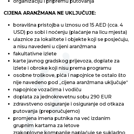
organizaciju i pripremu putovanja
CIJENA ARANŽMANA NE UKLJUČUJE:
boravišna pristojba u iznosu od 15 AED (cca. 4
USD) po sobi i noćenju (plaćanje na licu mjesta)
ulaznice za lokalitete i objekte koji se posjećuju,
a nisu navedeni u cijeni aranžmana
fakultativne izlete
karte javnog gradskog prijevoza, doplate za
izlete i obroke koji nisu prema programu
osobne troškove, pića i napojnice te ostalo što
nije navedeno pod „cijena aranžmana uključuje“
napojnice vozačima i vodiču
doplata za jednokrevetnu sobu 290 EUR
zdravstveno osiguranje i osiguranje od otkaza
putovanja (preporučujemo)
promjena imena putnika na već izdanim
grupnim kartama za letove
zrakoplovne kompanije naplaćuje se sukladno