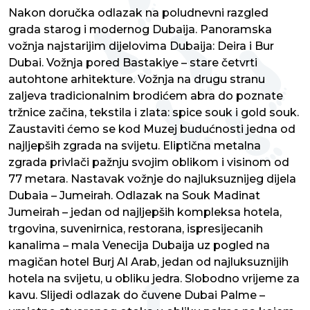
Nakon doručka odlazak na poludnevni razgled
grada starog i modernog Dubaija. Panoramska
vožnja najstarijim dijelovima Dubaija: Deira i Bur
Dubai. Vožnja pored Bastakiye – stare četvrti
autohtone arhitekture. Vožnja na drugu stranu
zaljeva tradicionalnim brodićem abra do poznate
tržnice začina, tekstila i zlata: spice souk i gold souk.
Zaustaviti ćemo se kod Muzej budućnosti jedna od
najljepših zgrada na svijetu. Eliptična metalna
zgrada privlači pažnju svojim oblikom i visinom od
77 metara. Nastavak vožnje do najluksuznijeg dijela
Dubaia – Jumeirah. Odlazak na Souk Madinat
Jumeirah – jedan od najljepših kompleksa hotela,
trgovina, suvenirnica, restorana, ispresijecanih
kanalima – mala Venecija Dubaija uz pogled na
magičan hotel Burj Al Arab, jedan od najluksuznijih
hotela na svijetu, u obliku jedra. Slobodno vrijeme za
kavu. Slijedi odlazak do čuvene Dubai Palme –