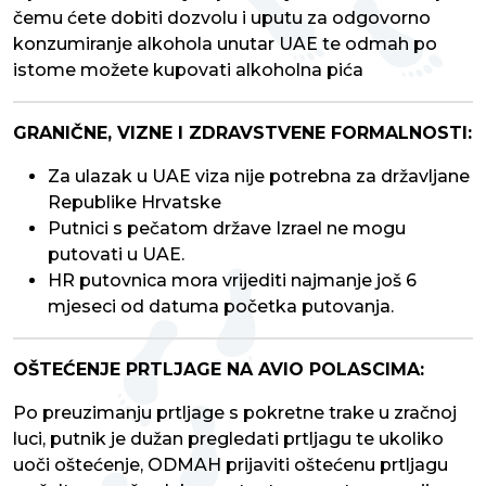
čemu ćete dobiti dozvolu i uputu za odgovorno
konzumiranje alkohola unutar UAE te odmah po
istome možete kupovati alkoholna pića
GRANIČNE, VIZNE I ZDRAVSTVENE FORMALNOSTI
:
Za ulazak u UAE viza nije potrebna za državljane
Republike Hrvatske
Putnici s pečatom države Izrael ne mogu
putovati u UAE.
HR putovnica mora vrijediti najmanje još 6
mjeseci od datuma početka putovanja.
OŠTEĆENJE PRTLJAGE NA AVIO POLASCIMA:
Po preuzimanju prtljage s pokretne trake u zračnoj
luci, putnik je dužan pregledati prtljagu te ukoliko
uoči oštećenje, ODMAH prijaviti oštećenu prtljagu