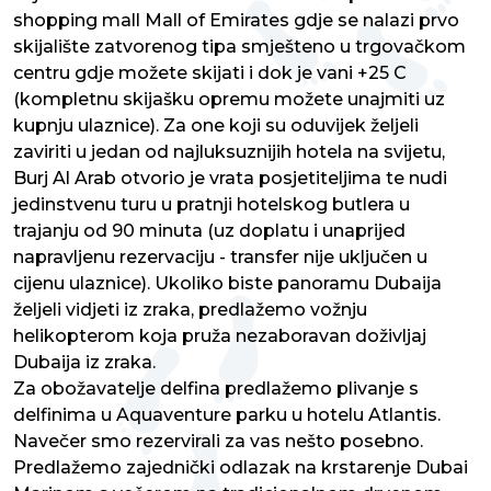
shopping mall Mall of Emirates gdje se nalazi prvo
skijalište zatvorenog tipa smješteno u trgovačkom
centru gdje možete skijati i dok je vani +25 C
(kompletnu skijašku opremu možete unajmiti uz
kupnju ulaznice). Za one koji su oduvijek željeli
zaviriti u jedan od najluksuznijih hotela na svijetu,
Burj Al Arab otvorio je vrata posjetiteljima te nudi
jedinstvenu turu u pratnji hotelskog butlera u
trajanju od 90 minuta (uz doplatu i unaprijed
napravljenu rezervaciju - transfer nije uključen u
cijenu ulaznice). Ukoliko biste panoramu Dubaija
željeli vidjeti iz zraka, predlažemo vožnju
helikopterom koja pruža nezaboravan doživljaj
Dubaija iz zraka.
Za obožavatelje delfina predlažemo plivanje s
delfinima u Aquaventure parku u hotelu Atlantis.
Navečer smo rezervirali za vas nešto posebno.
Predlažemo zajednički odlazak na krstarenje Dubai