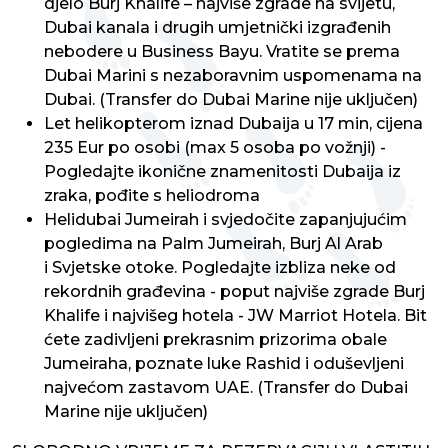
djelo Burj Khalife – najviše zgrade na svijetu,
Dubai kanala i drugih umjetnički izgrađenih
nebodere u Business Bayu. Vratite se prema
Dubai Marini s nezaboravnim uspomenama na
Dubai. (Transfer do Dubai Marine nije uključen)
Let helikopterom iznad Dubaija u 17 min, cijena
235 Eur po osobi (max 5 osoba po vožnji) -
Pogledajte ikonične znamenitosti Dubaija iz
zraka, pođite s heliodroma
Helidubai Jumeirah i svjedočite zapanjujućim
pogledima na Palm Jumeirah, Burj Al Arab
i Svjetske otoke. Pogledajte izbliza neke od
rekordnih građevina - poput najviše zgrade Burj
Khalife i najvišeg hotela - JW Marriot Hotela. Bit
ćete zadivljeni prekrasnim prizorima obale
Jumeiraha, poznate luke Rashid i oduševljeni
najvećom zastavom UAE. (Transfer do Dubai
Marine nije uključen)