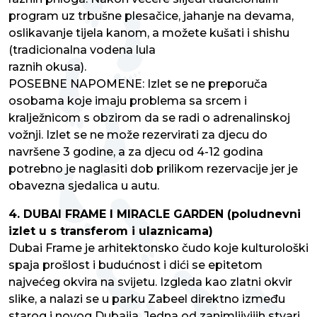
program uz trbušne plesačice, jahanje na devama,
oslikavanje tijela kanom, a možete kušati i shishu
(tradicionalna vodena lula
raznih okusa).
POSEBNE NAPOMENE: Izlet se ne preporuča
osobama koje imaju problema sa srcem i
kralježnicom s obzirom da se radi o adrenalinskoj
vožnji. Izlet se ne može rezervirati za djecu do
navršene 3 godine, a za djecu od 4-12 godina
potrebno je naglasiti dob prilikom rezervacije jer je
obavezna sjedalica u autu.
4. DUBAI FRAME I MIRACLE GARDEN (poludnevni
izlet u s transferom i ulaznicama)
Dubai Frame je arhitektonsko čudo koje kulturološki
spaja prošlost i budućnost i dići se epitetom
najvećeg okvira na svijetu. Izgleda kao zlatni okvir
slike, a nalazi se u parku Zabeel direktno između
starog i novog Dubaija. Jedna od zanimljivijih stvari