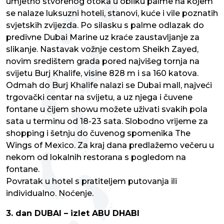
umjetno stvorenog otoka u obliku palme na kojem
se nalaze luksuzni hoteli, stanovi, kuće i vile poznatih
svjetskih zvijezda. Po silasku s palme odlazak do
predivne Dubai Marine uz kraće zaustavljanje za
slikanje. Nastavak vožnje cestom Sheikh Zayed,
novim središtem grada pored najvišeg tornja na
svijetu Burj Khalife, visine 828 m i sa 160 katova.
Odmah do Burj Khalife nalazi se Dubai mall, najveći
trgovački centar na svijetu, a uz njega i čuvene
fontane u čijem showu možete uživati svakih pola
sata u terminu od 18-23 sata. Slobodno vrijeme za
shopping i šetnju do čuvenog spomenika The
Wings of Mexico. Za kraj dana predlažemo večeru u
nekom od lokalnih restorana s pogledom na
fontane.
Povratak u hotel s pratiteljem putovanja ili
individualno. Noćenje.
3. dan DUBAI – izlet ABU DHABI