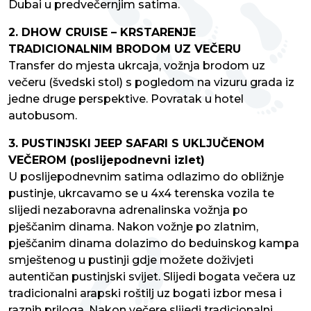
Dubai u predvečernjim satima.
2. DHOW CRUISE – KRSTARENJE
TRADICIONALNIM BRODOM UZ VEČERU
Transfer do mjesta ukrcaja, vožnja brodom uz
večeru (švedski stol) s pogledom na vizuru grada iz
jedne druge perspektive. Povratak u hotel
autobusom.
3. PUSTINJSKI JEEP SAFARI S UKLJUČENOM
VEČEROM (poslijepodnevni izlet)
U poslijepodnevnim satima odlazimo do obližnje
pustinje, ukrcavamo se u 4x4 terenska vozila te
slijedi nezaboravna adrenalinska vožnja po
pješčanim dinama. Nakon vožnje po zlatnim,
pješčanim dinama dolazimo do beduinskog kampa
smještenog u pustinji gdje možete doživjeti
autentičan pustinjski svijet. Slijedi bogata večera uz
tradicionalni arapski roštilj uz bogati izbor mesa i
raznih priloga. Nakon večere slijedi tradicionalni