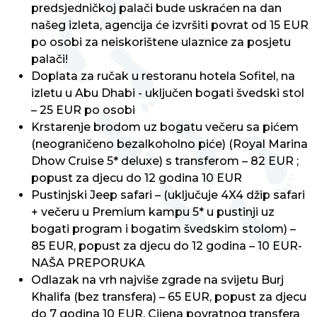
predsjedničkoj palači bude uskraćen na dan
našeg izleta, agencija će izvršiti povrat od 15 EUR
po osobi za neiskorištene ulaznice za posjetu
palači!
Doplata za ručak u restoranu hotela Sofitel, na
izletu u Abu Dhabi - uključen bogati švedski stol
– 25 EUR po osobi
Krstarenje brodom uz bogatu večeru sa pićem
(neograničeno bezalkoholno piće) (Royal Marina
Dhow Cruise 5* deluxe) s transferom – 82 EUR ;
popust za djecu do 12 godina 10 EUR
Pustinjski Jeep safari – (uključuje 4X4 džip safari
+ večeru u Premium kampu 5* u pustinji uz
bogati program i bogatim švedskim stolom) –
85 EUR, popust za djecu do 12 godina – 10 EUR-
NAŠA PREPORUKA
Odlazak na vrh najviše zgrade na svijetu Burj
Khalifa (bez transfera) – 65 EUR, popust za djecu
do 7 godina 10 EUR. Cijena povratnog transfera