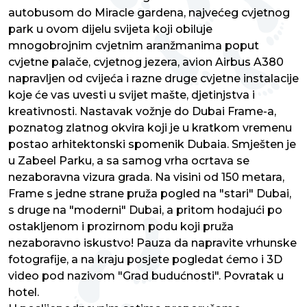
autobusom do Miracle gardena, najvećeg cvjetnog
park u ovom dijelu svijeta koji obiluje
mnogobrojnim cvjetnim aranžmanima poput
cvjetne palače, cvjetnog jezera, avion Airbus A380
napravljen od cvijeća i razne druge cvjetne instalacije
koje će vas uvesti u svijet mašte, djetinjstva i
kreativnosti. Nastavak vožnje do Dubai Frame-a,
poznatog zlatnog okvira koji je u kratkom vremenu
postao arhitektonski spomenik Dubaia. Smješten je
u Zabeel Parku, a sa samog vrha ocrtava se
nezaboravna vizura grada. Na visini od 150 metara,
Frame s jedne strane pruža pogled na "stari" Dubai,
s druge na "moderni" Dubai, a pritom hodajući po
ostakljenom i prozirnom podu koji pruža
nezaboravno iskustvo! Pauza da napravite vrhunske
fotografije, a na kraju posjete pogledat ćemo i 3D
video pod nazivom "Grad budućnosti". Povratak u
hotel.