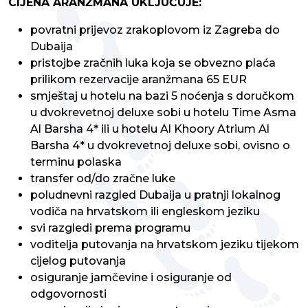
CIJENA ARANŽMANA UKLJUČUJE:
povratni prijevoz zrakoplovom iz Zagreba do
Dubaija
pristojbe zračnih luka koja se obvezno plaća
prilikom rezervacije aranžmana 65 EUR
smještaj u hotelu na bazi 5 noćenja s doručkom
u dvokrevetnoj deluxe sobi u hotelu Time Asma
Al Barsha 4* ili u hotelu Al Khoory Atrium Al
Barsha 4* u dvokrevetnoj deluxe sobi, ovisno o
terminu polaska
transfer od/do zračne luke
poludnevni razgled Dubaija u pratnji lokalnog
vodiča na hrvatskom ili engleskom jeziku
svi razgledi prema programu
voditelja putovanja na hrvatskom jeziku tijekom
cijelog putovanja
osiguranje jamčevine i osiguranje od
odgovornosti