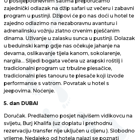
U poslijepodnevnim satima preporučamo
zajednički odlazak na džip safari uz večeru i zabavni
program u pustinji. Džipovi će po nas doći u hotel te
zajedno odlazimo na nezaboravnu avanturu i
adrenalinsku vožnju zlatno crvenim pješčanim
dinama. Uživanje u zalasku sunca u pustinji. Dolazak
u beduinski kamp gdje nas očekuje jahanje na
devama, oslikavanje tijela kanom, sokolarenje,
nargila… Slijedi bogata večera uz arapski roštilj i
tradicionalni program uz trbušne plesačice,
tradicionalni ples tanouru te plesače koji izvode
performanse s vatrom. Povratak u hotel s
jeepovima. Noćenje.
5. dan DUBAI
Doručak. Predlažemo posjet najvišem vidikovcu na
svijetu, Burj Khalifa (uz doplatu i prethodnu
rezervaciju-transfer nije uključen u cijenu ). Slobodno
vrijeme. Nedaleko od hotela nalazi se poznati