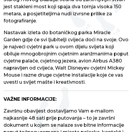
jest stakleni most koji spaja dva tornja visoka 150
metara, a posjetiteljima nudi izvrsne prilike za
fotografiranje.
Nastavak izleta do botaničkog parka Miracle
Garden gdje će svi ljubitelji cvijeća doći na svoje. Ovo
je najveći cvjetni park u ovom dijelu svijeta koji
obiluje mnogobrojnim cvjetnim aranžmanima poput
cvjetne palače, cvjetnog jezera, avion Airbus A380
napravljen od cvijeća, Walt Disneyev cvjetni Mickey
Mouse i razne druge cvjetne instalacije koje će vas
uvesti u svijet mašte i kreativnosti.
VAŽNE INFORMACIJE:
Završnu obavijest dostavljamo Vam e-mailom
najkasnije 48 sati prije putovanja – to je završni
dokument u kojem se nalaze sve bitne informacije