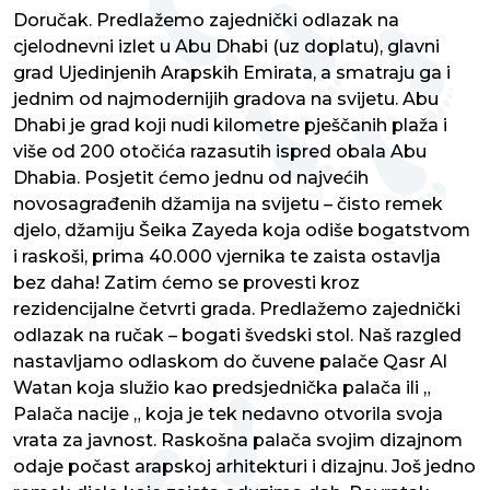
Doručak. Predlažemo zajednički odlazak na
cjelodnevni izlet u Abu Dhabi (uz doplatu), glavni
grad Ujedinjenih Arapskih Emirata, a smatraju ga i
jednim od najmodernijih gradova na svijetu. Abu
Dhabi je grad koji nudi kilometre pješčanih plaža i
više od 200 otočića razasutih ispred obala Abu
Dhabia. Posjetit ćemo jednu od najvećih
novosagrađenih džamija na svijetu – čisto remek
djelo, džamiju Šeika Zayeda koja odiše bogatstvom
i raskoši, prima 40.000 vjernika te zaista ostavlja
bez daha! Zatim ćemo se provesti kroz
rezidencijalne četvrti grada. Predlažemo zajednički
odlazak na ručak – bogati švedski stol. Naš razgled
nastavljamo odlaskom do čuvene palače Qasr Al
Watan koja služio kao predsjednička palača ili „
Palača nacije „ koja je tek nedavno otvorila svoja
vrata za javnost. Raskošna palača svojim dizajnom
odaje počast arapskoj arhitekturi i dizajnu. Još jedno