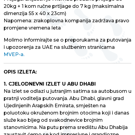
20kg + 1 kom ručne prtljage do 7 kg (maksimalna
dimenzija 55 x 40 x 23cm)
Napomena: zrakoplovna kompanija zadržava pravo
promjene vremena leta
Molimo informirajte se o preporukama za putovanja
i upozorenja za UAE na službenim stranicama
MVEP-a.
OPIS IZLETA:
1. CJELODNEVNI IZLET U ABU DHABI
Na izlet se odlazi u jutranjim satima sa autobusom u
pratnji voditelja putovanja. Abu Dhabi, glavni grad
Ujedinjenih Arapskih Emirata, smješten na
poluotoku okruženom brojnim otocima koji i danas
služe kao bijeg od svakodnevice brojnim
stanovnicima. Na putu prema središtu Abu Dhabija
zaustavit ćemo se kod impresivne i grandiozne