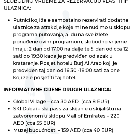
SLOBODNO VRIJEME ZA REZERVACIJU VLASTITIH
ULAZNICA:
Putnici koji žele samostalno rezervirati dodatne
ulaznice za atrakcije koje mi ne nudimo u sklopu
programa putovanja, a idu na sve izlete
ponuđene ovim programom, slobodno vrijeme
imaju: 2 dan od 17.00 na dalje te 5. dan od cca 12
sati do 19:30 kada je predviđen odlazak u
krstarenje. Posjet hotelu Burj Al Arab koji je
predviđen taj dan od 16:30 -18:00 sati za one
koji žele posjetiti taj hotel.
INFORMATIVNE CIJENE DRUGIH ULAZNICA:
Global Village – cca 30 AED (cca 8 EUR)
SKI Dubai – ski pass za skijanje u skijalištu na
zatvorenom u sklopu Mall of Emirates – 220
AED (cca 55 EUR)
Muzej budućnosti – 159 AED (cca 40 EUR)