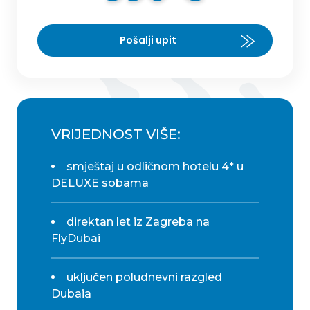
Pošalji upit
VRIJEDNOST VIŠE:
smještaj u odličnom hotelu 4* u
DELUXE sobama
direktan let iz Zagreba na
FlyDubai
uključen poludnevni razgled
Dubaia