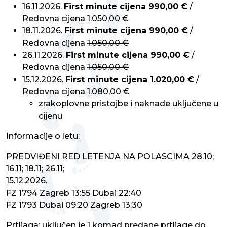
16.11.2026.
First minute cijena 990,00 €
/
Redovna cijena
1.050,00 €
18.11.2026.
First minute cijena 990,00 €
/
Redovna cijena
1.050,00 €
26.11.2026.
First minute cijena 990,00 €
/
Redovna cijena
1.050,00 €
15.12.2026.
First minute cijena 1.020,00 €
/
Redovna cijena
1.080,00 €
zrakoplovne pristojbe i naknade uključene u
cijenu
Informacije o letu:
PREDVIĐENI RED LETENJA NA POLASCIMA 28.10;
16.11; 18.11; 26.11;
15.12.2026.
FZ 1794 Zagreb 13:55 Dubai 22:40
FZ 1793 Dubai 09:20 Zagreb 13:30
Prtljaga: uključen je 1 komad predane prtljage do