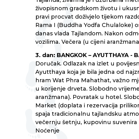
Tajlanda, živahna je i užurbana m
živopisnom gradskom životu i ukusnoj
pravi procvat doživjelo tijekom razdo
Rama I (Buddha Yodfa Chulaloke) osn
danas vlada Tajlandom. Nakon odmor
vozilima. Večera (u cijeni aranžmana
3. dan: BANGKOK – AYUTTHAYA -
Doručak. Odlazak na izlet u povijesn
Ayutthaya koja je bila jedna od najzna
hram Wat Phra Mahathat, važno mjest
u korijenje drveta. Slobodno vrijem
aranžmana). Povratak u hotel. Slob
Market (doplata i rezervacija pril
spaja tradicionalnu tajlandsku atmo
večernju šetnju, kupovinu suvenira i
Noćenje