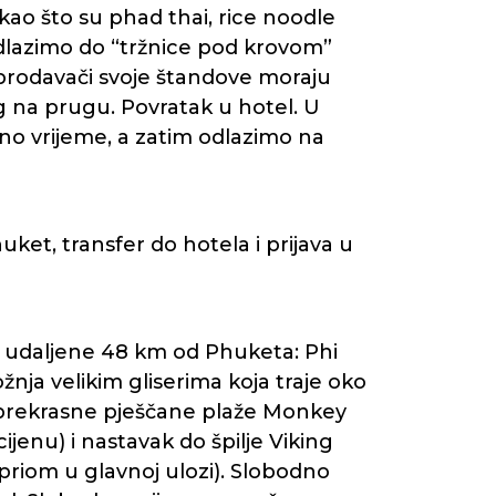
kao što su phad thai, rice noodle
odlazimo do “tržnice pod krovom”
e prodavači svoje štandove moraju
g na prugu. Povratak u hotel. U
o vrijeme, a zatim odlazimo na
uket, transfer do hotela i prijava u
) udaljene 48 km od Phuketa: Phi
nja velikim gliserima koja traje oko
anju prekrasne pješčane plaže Monkey
enu) i nastavak do špilje Viking
priom u glavnoj ulozi). Slobodno