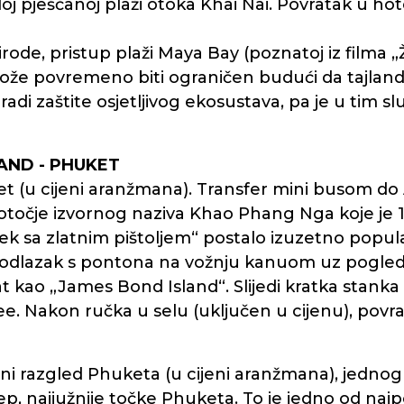
eloj pješčanoj plaži otoka Khai Nai. Povratak u h
rode, pristup plaži Maya Bay (poznatoj iz filma 
e povremeno biti ograničen budući da tajland
a radi zaštite osjetljivog ekosustava, pa je u tim
LAND - PHUKET
et (u cijeni aranžmana). Transfer mini busom do
 otočje izvornog naziva Khao Phang Nga koje je
ek sa zlatnim pištoljem“ postalo izuzetno popu
 odlazak s pontona na vožnju kanuom uz pogled
 kao „James Bond Island“. Slijedi kratka stanka 
. Nakon ručka u selu (uključen u cijenu), povra
 razgled Phuketa (u cijeni aranžmana), jednog 
, najjužnije točke Phuketa. To je jedno od najp