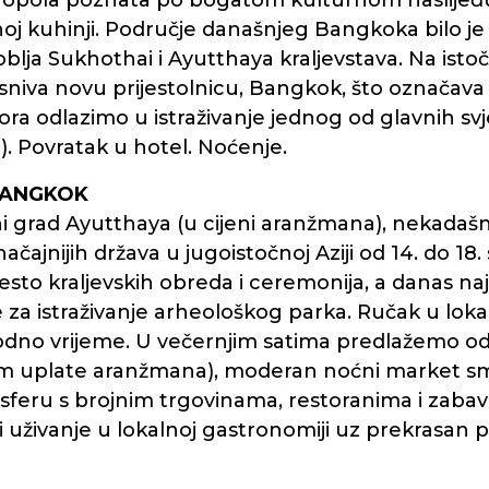
etropola poznata po bogatom kulturnom naslijeđ
 kuhinji. Područje današnjeg Bangkoka bilo je nas
blja Sukhothai i Ayutthaya kraljevstava. Na istočn
iva novu prijestolnicu, Bangkok, što označava po
a odlazimo u istraživanje jednog od glavnih sv
). Povratak u hotel. Noćenje.
 BANGKOK
i grad Ayutthaya (u cijeni aranžmana), nekadašnj
čajnijih država u jugoistočnoj Aziji od 14. do 18.
o kraljevskih obreda i ceremonija, a danas najp
e za istraživanje arheološkog parka. Ručak u loka
odno vrijeme. U večernjim satima predlažemo od
ikom uplate aranžmana), moderan noćni market sm
sferu s brojnim trgovinama, restoranima i zabav
 uživanje u lokalnoj gastronomiji uz prekrasan p