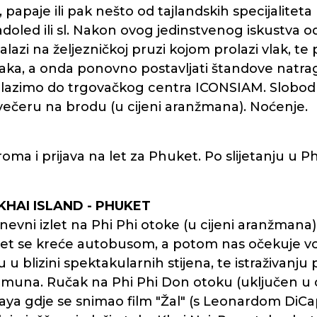
apaje ili pak nešto od tajlandskih specijaliteta 
adoled ili sl. Nakon ovog jedinstvenog iskustva 
lazi na željezničkoj pruzi kojom prolazi vlak, t
laka, a onda ponovno postavljati štandove natra
lazimo do trgovačkog centra ICONSIAM. Slobodn
večeru na brodu (u cijeni aranžmana). Noćenje.
ma i prijava na let za Phuket. Po slijetanju u Ph
– KHAI ISLAND - PHUKET
vni izlet na Phi Phi otoke (u cijeni aranžmana
izlet se kreće autobusom, a potom nas očekuje vož
anju u blizini spektakularnih stijena, te istraživ
una. Ručak na Phi Phi Don otoku (uključen u cij
Maya gdje se snimao film "Žal" (s Leonardom DiCa