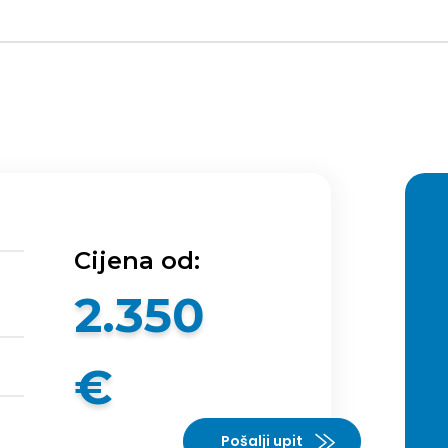
Cijena od:
2.350
u
€
Pošalji upit