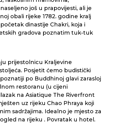
u, raskošnim hramovima,
eljeno još u prapovijesti, ali je
oj obali rijeke 1782. godine kralj
četak dinastije Chakri, koja i
jetskih gradova poznatim tuk-tuk
u prijestolnicu Kraljevine
 stoljeća. Posjetit ćemo budistički
oznatiji po Buddhinoj glavi zarasloj
lnom restoranu (u cijeni
lazak na Asiatique The Riverfront
ješten uz rijeku Chao Phraya koji
nim sadržajima. Idealno je mjesto za
ogled na rijeku . Povratak u hotel.