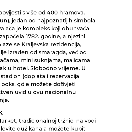
ovijesti s više od 400 hramova.
un), jedan od najpoznatijih simbola
alača je kompleks koji obuhvaća
apočela 1782. godine, a njezini
aze se Kraljevska rezidencija,
ije izrađen od smaragda, već od
 hlačama, mini suknjama, majicama
ak u hotel. Slobodno vrijeme. U
tadion (doplata i rezervacija
i boks, gdje možete doživjeti
nstven uvid u ovu nacionalnu
nje.
K
et, tradicionalnoj tržnici na vodi
plovite duž kanala možete kupiti