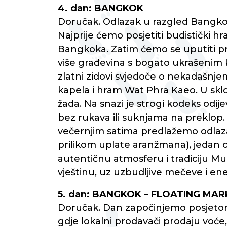
4. dan: BANGKOK
Doručak. Odlazak u razgled Bangkoka
Najprije ćemo posjetiti budistički 
Bangkoka. Zatim ćemo se uputiti p
više građevina s bogato ukrašenim 
zlatni zidovi svjedoče o nekadašnje
kapela i hram Wat Phra Kaeo. U sklo
žada. Na snazi je strogi kodeks od
bez rukava ili suknjama na preklop.
večernjim satima predlažemo odlazak
prilikom uplate aranžmana), jedan od 
autentičnu atmosferu i tradiciju Mu
vještinu, uz uzbudljive mečeve i en
5. dan: BANGKOK – FLOATING MA
Doručak. Dan započinjemo posjetom 
gdje lokalni prodavači prodaju voće,