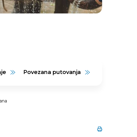
nje
Povezana putovanja
dana