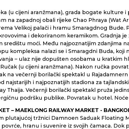
 (u cijeni aranžmana), grada bogate kulture i p
hram na zapadnoj obali rijeke Chao Phraya (Wat Ar
rema Velikoj palači i hramu Smaragdnog Bude. P
krovovima i dekoriranom keramikom. Gradnja je z
m središtu moći. Među najpoznatijim zdanjima nal
pu kompleksa nalazi se i Smaragdni Buda, koji n
ijevanja – ulaz nije dopušten osobama u kratkim
 Ručak (u cijeni aranžmana). Nakon ručka povrat
 na večernji borilački spektakl u Rajadamnern s
najstarijih i najpoznatijih stadiona za tajlandsk
ay Thaija. Večernji borilački spektakl pruža jedi
ergičnu podršku publike. Povratak u hotel. Noće
RKET – MAEKLONG RAILWAY MARKET - BANGKO
plutajućoj tržnici Damnoen Saduak Floating Mark
 povrće, hranu i suvenire iz svojih čamaca. Dok 