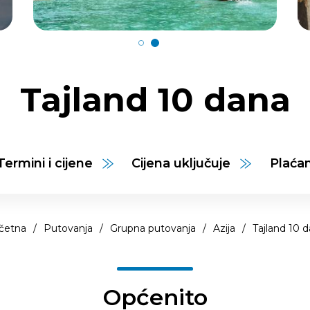
Tajland 10 dana
Termini i cijene
Cijena uključuje
Plaća
četna
/
Putovanja
/
Grupna putovanja
/
Azija
/
Tajland 10 
Općenito