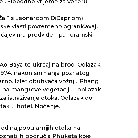
otel. Slobodno vrijeme za večeru.
„Žal“ s Leonardom DiCapriom) i
ske vlasti povremeno ograničavaju
 slučajevima predviđen panoramski
 Ao Baya te ukrcaj na brod. Odlazak
 1974. nakon snimanja poznatog
larno. Izlet obuhvaća vožnju Phang
 na mangrove vegetaciju i obilazak
za istraživanje otoka. Odlazak do
tak u hotel. Noćenje.
od najpopularnijih otoka na
oznatijih područja Phuketa koje