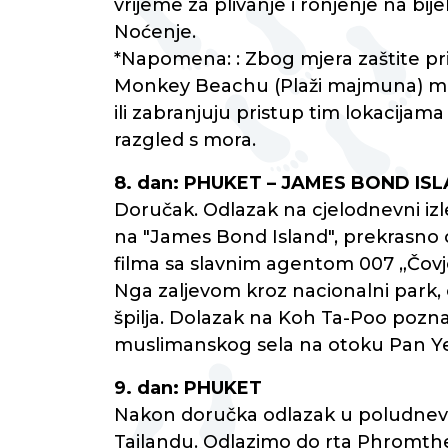
vrijeme za plivanje i ronjenje na bij
Noćenje.
*Napomena: : Zbog mjera zaštite pri
Monkey Beachu (Plaži majmuna) mož
ili zabranjuju pristup tim lokacijam
razgled s mora.
8. dan: PHUKET – JAMES BOND IS
Doručak. Odlazak na cjelodnevni izl
na "James Bond Island", prekrasno
filma sa slavnim agentom 007 „Čovj
Nga zaljevom kroz nacionalni park,
špilja. Dolazak na Koh Ta-Poo poznat
muslimanskog sela na otoku Pan Yee
9. dan: PHUKET
Nakon doručka odlazak u poludnevni
Tajlandu. Odlazimo do rta Phromthep