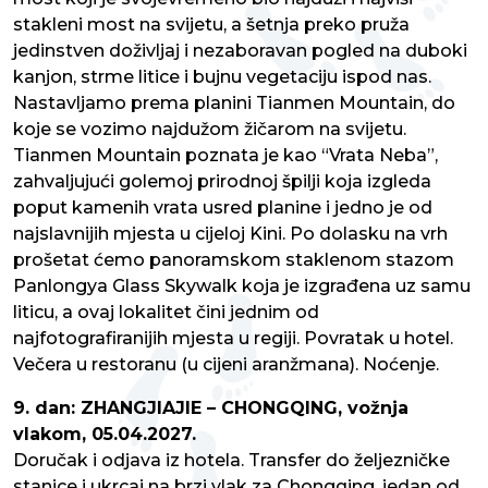
stakleni most na svijetu, a šetnja preko pruža
jedinstven doživljaj i nezaboravan pogled na duboki
kanjon, strme litice i bujnu vegetaciju ispod nas.
Nastavljamo prema planini Tianmen Mountain, do
koje se vozimo najdužom žičarom na svijetu.
Tianmen Mountain poznata je kao “Vrata Neba”,
zahvaljujući golemoj prirodnoj špilji koja izgleda
poput kamenih vrata usred planine i jedno je od
najslavnijih mjesta u cijeloj Kini. Po dolasku na vrh
prošetat ćemo panoramskom staklenom stazom
Panlongya Glass Skywalk koja je izgrađena uz samu
liticu, a ovaj lokalitet čini jednim od
najfotografiranijih mjesta u regiji. Povratak u hotel.
Večera u restoranu (u cijeni aranžmana). Noćenje.
9. dan: ZHANGJIAJIE – CHONGQING, vožnja
vlakom, 05.04.2027.
Doručak i odjava iz hotela. Transfer do željezničke
stanice i ukrcaj na brzi vlak za Chongqing, jedan od