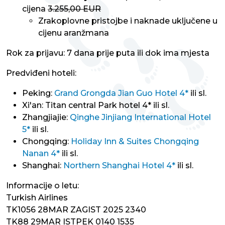
cijena
3.255,00 EUR
Zrakoplovne pristojbe i naknade uključene u
cijenu aranžmana
Rok za prijavu: 7 dana prije puta ili dok ima mjesta
Predviđeni hoteli:
Peking:
Grand Grongda Jian Guo Hotel 4*
ili sl.
Xi'an: Titan central Park hotel 4* ili sl.
Zhangjiajie:
Qinghe Jinjiang International Hotel
5*
ili sl.
Chongqing:
Holiday Inn & Suites Chongqing
Nanan 4*
ili sl.
Shanghai:
Northern Shanghai Hotel 4*
ili sl.
Informacije o letu:
Turkish Airlines
TK1056 28MAR ZAGIST 2025 2340
TK88 29MAR ISTPEK 0140 1535