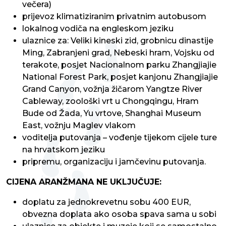
večera)
prijevoz klimatiziranim privatnim autobusom
lokalnog vodiča na engleskom jeziku
ulaznice za: Veliki kineski zid, grobnicu dinastije
Ming, Zabranjeni grad, Nebeski hram, Vojsku od
terakote, posjet Nacionalnom parku Zhangjiajie
National Forest Park, posjet kanjonu Zhangjiajie
Grand Canyon, vožnja žičarom Yangtze River
Cableway, zoološki vrt u Chongqingu, Hram
Bude od Žada, Yu vrtove, Shanghai Museum
East, vožnju Maglev vlakom
voditelja putovanja – vođenje tijekom cijele ture
na hrvatskom jeziku
pripremu, organizaciju i jamčevinu putovanja.
CIJENA ARANŽMANA NE UKLJUČUJE:
doplatu za jednokrevetnu sobu 400 EUR,
obvezna doplata ako osoba spava sama u sobi