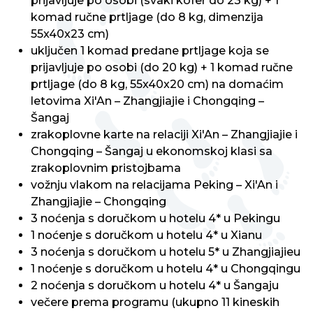
prijavljuje po osobi (svaki kofer do 23 kg) + 1
komad ručne prtljage (do 8 kg, dimenzija
55x40x23 cm)
uključen 1 komad predane prtljage koja se
prijavljuje po osobi (do 20 kg) + 1 komad ručne
prtljage (do 8 kg, 55x40x20 cm) na domaćim
letovima Xi'An – Zhangjiajie i Chongqing –
Šangaj
zrakoplovne karte na relaciji Xi'An – Zhangjiajie i
Chongqing – Šangaj u ekonomskoj klasi sa
zrakoplovnim pristojbama
vožnju vlakom na relacijama Peking – Xi'An i
Zhangjiajie – Chongqing
3 noćenja s doručkom u hotelu 4* u Pekingu
1 noćenje s doručkom u hotelu 4* u Xianu
3 noćenja s doručkom u hotelu 5* u Zhangjiajieu
1 noćenje s doručkom u hotelu 4* u Chongqingu
2 noćenja s doručkom u hotelu 4* u Šangaju
večere prema programu (ukupno 11 kineskih