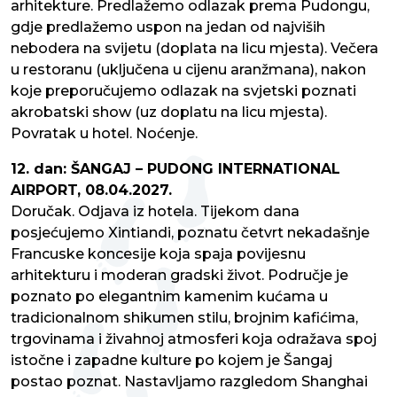
arhitekture. Predlažemo odlazak prema Pudongu,
gdje predlažemo uspon na jedan od najviših
nebodera na svijetu (doplata na licu mjesta). Večera
u restoranu (uključena u cijenu aranžmana), nakon
koje preporučujemo odlazak na svjetski poznati
akrobatski show (uz doplatu na licu mjesta).
Povratak u hotel. Noćenje.
12. dan: ŠANGAJ – PUDONG INTERNATIONAL
AIRPORT, 08.04.2027.
Doručak. Odjava iz hotela. Tijekom dana
posjećujemo Xintiandi, poznatu četvrt nekadašnje
Francuske koncesije koja spaja povijesnu
arhitekturu i moderan gradski život. Područje je
poznato po elegantnim kamenim kućama u
tradicionalnom shikumen stilu, brojnim kafićima,
trgovinama i živahnoj atmosferi koja odražava spoj
istočne i zapadne kulture po kojem je Šangaj
postao poznat. Nastavljamo razgledom Shanghai