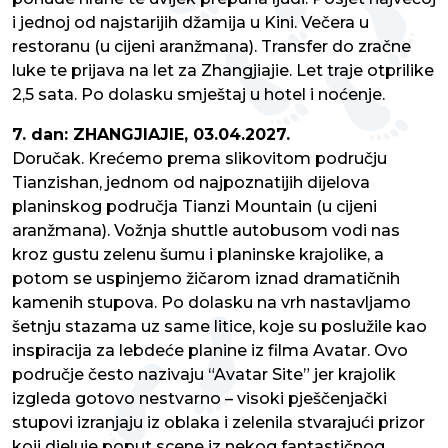
i jednoj od najstarijih džamija u Kini. Večera u
restoranu (u cijeni aranžmana). Transfer do zračne
luke te prijava na let za Zhangjiajie. Let traje otprilike
2,5 sata. Po dolasku smještaj u hotel i noćenje.
7. dan: ZHANGJIAJIE, 03.04.2027.
Doručak. Krećemo prema slikovitom području
Tianzishan, jednom od najpoznatijih dijelova
planinskog područja Tianzi Mountain (u cijeni
aranžmana). Vožnja shuttle autobusom vodi nas
kroz gustu zelenu šumu i planinske krajolike, a
potom se uspinjemo žičarom iznad dramatičnih
kamenih stupova. Po dolasku na vrh nastavljamo
šetnju stazama uz same litice, koje su poslužile kao
inspiracija za lebdeće planine iz filma Avatar. Ovo
područje često nazivaju “Avatar Site” jer krajolik
izgleda gotovo nestvarno – visoki pješčenjački
stupovi izranjaju iz oblaka i zelenila stvarajući prizor
koji djeluje poput scene iz nekog fantastičnog