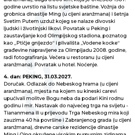
godine uvrstio na listu svjetske baštine. Vožnja do
grobnica dinastije Ming (u cijeni aranžmana) i šetnja
Svetim Putem uzduž kojeg se nalaze divovski
ljudski i životinjski likovi. Povratak u Peking i
zaustavljanje kod Olimpijskog stadiona, poznatog
kao „Ptičje gnijezdo“ i plivališta „Vodene kocke“
građevine napravljene za Olimpijadu 2008. godine,
radi fotografiranja. Večera u restoranu (u cijeni
aranžmana). Povratak u hotel. Noćenje.
4. dan: PEKING, 31.03.2027.
Doručak. Odlazak do Nebeskog hrama (u cijeni
aranžmana), mjesta na kojem su kineski carevi
upućivali molitve Bogu neba da podari Kini rodnu
godinu i mir. Nastavak do najvećeg trga na svijetu -
Tiananmena ili u prijevodu Trga Nebeskog mira koji
zauzima 40 ha površine i Zabranjenog grada (u cijeni
aranžmana), drevne carske rezidencije dinastije
Ming i Qing okružene visokim purpurnim zidinama.