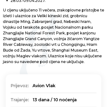
28.03.-09.04.2027.
U cijenu uključeno 11 večera, zrakoplovne pristojbe te
izleti i ulaznice za Veliki kineski zid, grobnicu
dinastije Ming, Zabranjeni grad, Nebeski hram,
Vojsku od terakote, posjet Nacionalnom parku
Zhangjiajie National Forest Park, posjet kanjonu
Zhangjiajie Grand Canyon, vožnja žičarom Yangtze
River Cableway, zoološki vrt u Chongqingu, Hram
Bude od Žada, Yu vrtove, Shanghai Museum East,
vožnju Maglev vlakom. Ulaznice koje nisu uključene
jasno su navedene pod cijena ne uključuje.
Prijevoz:
Avion Vlak
Trajanje:
13 dana / 10 noćenja