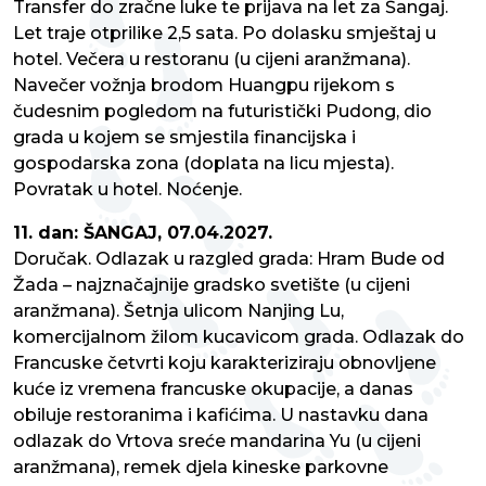
Transfer do zračne luke te prijava na let za Šangaj.
Let traje otprilike 2,5 sata. Po dolasku smještaj u
hotel. Večera u restoranu (u cijeni aranžmana).
Navečer vožnja brodom Huangpu rijekom s
čudesnim pogledom na futuristički Pudong, dio
grada u kojem se smjestila financijska i
gospodarska zona (doplata na licu mjesta).
Povratak u hotel. Noćenje.
11. dan: ŠANGAJ, 07.04.2027.
Doručak. Odlazak u razgled grada: Hram Bude od
Žada – najznačajnije gradsko svetište (u cijeni
aranžmana). Šetnja ulicom Nanjing Lu,
komercijalnom žilom kucavicom grada. Odlazak do
Francuske četvrti koju karakteriziraju obnovljene
kuće iz vremena francuske okupacije, a danas
obiluje restoranima i kafićima. U nastavku dana
odlazak do Vrtova sreće mandarina Yu (u cijeni
aranžmana), remek djela kineske parkovne