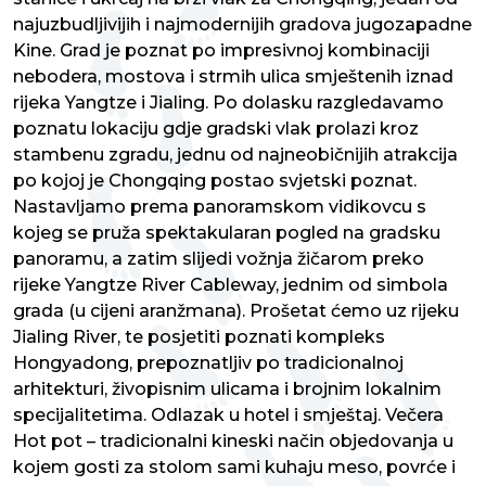
najuzbudljivijih i najmodernijih gradova jugozapadne
Kine. Grad je poznat po impresivnoj kombinaciji
nebodera, mostova i strmih ulica smještenih iznad
rijeka Yangtze i Jialing. Po dolasku razgledavamo
poznatu lokaciju gdje gradski vlak prolazi kroz
stambenu zgradu, jednu od najneobičnijih atrakcija
po kojoj je Chongqing postao svjetski poznat.
Nastavljamo prema panoramskom vidikovcu s
kojeg se pruža spektakularan pogled na gradsku
panoramu, a zatim slijedi vožnja žičarom preko
rijeke Yangtze River Cableway, jednim od simbola
grada (u cijeni aranžmana). Prošetat ćemo uz rijeku
Jialing River, te posjetiti poznati kompleks
Hongyadong, prepoznatljiv po tradicionalnoj
arhitekturi, živopisnim ulicama i brojnim lokalnim
specijalitetima. Odlazak u hotel i smještaj. Večera
Hot pot – tradicionalni kineski način objedovanja u
kojem gosti za stolom sami kuhaju meso, povrće i