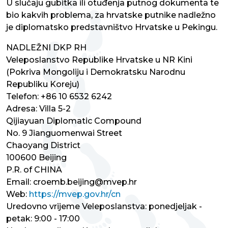
U slučaju gubitka ili otuđenja putnog dokumenta te
bio kakvih problema, za hrvatske putnike nadležno
je diplomatsko predstavništvo Hrvatske u Pekingu.
NADLEŽNI DKP RH
Veleposlanstvo Republike Hrvatske u NR Kini
(Pokriva Mongoliju i Demokratsku Narodnu
Republiku Koreju)
Telefon: +86 10 6532 6242
Adresa: Villa 5-2
Qijiayuan Diplomatic Compound
No. 9 Jianguomenwai Street
Chaoyang District
100600 Beijing
P.R. of CHINA
Email: croemb.beijing@mvep.hr
Web:
https://mvep.gov.hr/cn
Uredovno vrijeme Veleposlanstva: ponedjeljak -
petak: 9:00 - 17:00