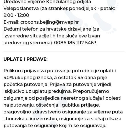
Uredovno vrijeme Konzularnog odjela
Veleposlanstva (za stranke): ponedjeljak - petak:
9:00 - 12:00
E-mail: crocons.beijing@mvep.hr
Dežurni telefon za hrvatske državljane (za
izvanredne situacije i hitne slučajeve izvan
uredovnog vremena): 0086 185 1112 5463
UPLATE I PRIJAVE:
Prilikom prijave za putovanje potrebno je uplatiti
40% ukupnog iznosa, a ostatak 45 dana prije
početka putovanja. Prijava za putovanje vrijedi
isključivo uz uplatu predujma. Preporučujemo
osiguranje od posljedica nesretnog slučaja i bolesti
na putovanju, oštećenja i gubitka prtljage,
dragovoljno zdravstveno osiguranje za vrijeme puta
i boravka u inozemstvu, osiguranje za slučaj otkaza
putovanja te osiguranje kojim se osiguravaju