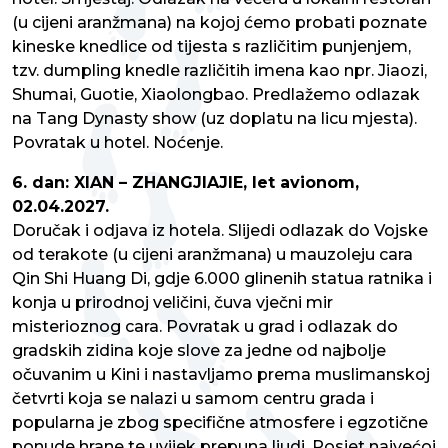
(u cijeni aranžmana) na kojoj ćemo probati poznate
kineske knedlice od tijesta s različitim punjenjem,
tzv. dumpling knedle različitih imena kao npr. Jiaozi,
Shumai, Guotie, Xiaolongbao. Predlažemo odlazak
na Tang Dynasty show (uz doplatu na licu mjesta).
Povratak u hotel. Noćenje.
6. dan: XIAN – ZHANGJIAJIE, let avionom,
02.04.2027.
Doručak i odjava iz hotela. Slijedi odlazak do Vojske
od terakote (u cijeni aranžmana) u mauzoleju cara
Qin Shi Huang Di, gdje 6.000 glinenih statua ratnika i
konja u prirodnoj veličini, čuva vječni mir
misterioznog cara. Povratak u grad i odlazak do
gradskih zidina koje slove za jedne od najbolje
očuvanim u Kini i nastavljamo prema muslimanskoj
četvrti koja se nalazi u samom centru grada i
popularna je zbog specifične atmosfere i egzotične
ponude hrane te uvijek prepuna ljudi. Posjet najvećoj