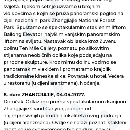
svijeta. Tijekom šetnje uživamo u brojnim
vidikovcima s kojih se pruža panoramski pogled na
cijeli nacionalni park Zhangjiajie National Forest
Park. Spuštamo se spektakularnim staklenim liftom
Bailong Elevator, najvišim vanjskim panoramskim
liftom na svijetu. Nastavak obilaska kroz čuvenu
dolinu Ten Mile Gallery, poznatu po slikovitim
stijenama neobičnih oblika koje podsjećaju na
prirodne skulpture. Kroz mirnu dolinu vozimo se
panoramskim vlakićem i promatramo krajolik
tradicionalne kineske slike. Povratak u hotel. Večera
u restoranu (u cijeni aranžmana). Noćenje.
8. dan: ZHANGJIAJIE, 04.04.2027.
Doručak. Odlazimo prema spektakularnom kanjonu
Zhangjiajie Grand Canyon, jednom od
najimpresivnijih prirodnih lokaliteta ovog područja
(u cijeni aranžmana). Ovdje se nalazi poznati stakleni
most koji je svojevremeno bio najduži i najviši