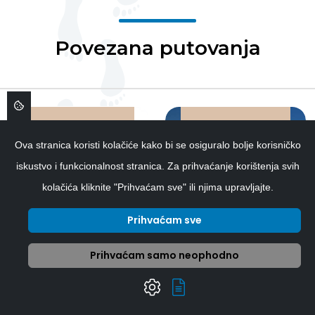
Povezana putovanja
01.09.2026.
13.11.2026.
Ova stranica koristi kolačiće kako bi se osiguralo bolje korisničko
iskustvo i funkcionalnost stranica. Za prihvaćanje korištenja svih
INDIJA 8
kolačića kliknite "Prihvaćam sve" ili njima upravljajte.
PUTOVANJE
DANA -
KINA II - 14
ZLATNI
Prihvaćam sve
DANA
TROKUT
od 2.750 €
od 1.790 €
Prihvaćam samo neophodno