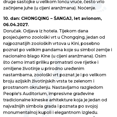
druge sastojke u velikom loncu vruće, često vrlo
začinjene juhe (u cijeni aranžmana). Noćenje.
10. dan: CHONGQING – ŠANGAJ, let avionom,
06.04.2027.
Doručak. Odjava iz hotela. Tijekom dana
posjećujemo zoološki vrt u Chongqing, jedan od
najpoznatijih zooloških vrtova u Kini, posebno
poznat po velikim pandama koje su simbol zemlje i
nacionalno blago Kine (u cijeni aranžmana). Osim
što ćemo imati priliku promatrati ove rijetke i
omiljene životinje u prirodno uređenim
nastambama, zoološki vrt poznat je i po velikom
broju azijskih životinjskih vrsta te zelenom i
prostranom okruženju. Nastavljamo razgledom
People's Auditorium, impresivne građevine
tradicionalne kineske arhitekture koja je jedan od
najvažnijih simbola grada i poznata po svojoj
monumentalnoj kupoli i elegantnom izgledu.