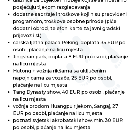
ulaznice za objekte i muzeje koji se samostalno
posjećuju tijekom razgledavanja
dodatne sadržaje i troškove koji nisu predviđeni
programom, troškove osobne prirode (piće,
dodatni obroci, telefon, karte za javni gradski
prijevoz i sl.)
carska ljetna palača Peking, doplata 35 EUR po
osobi, plaćanje na licu mjesta
Jingshan park, doplata 8 EUR po osobi, plaćanje
na licu mjesta
Hutong + vožnja rikšama sa uključenim
napojnicama za vozače, 25 EUR po osobi,
plaćanje na licu mjesta
Tang Dynasty show, 40 EUR po osobi, plaćanje
na licu mjesta
vožnja brodom Huangpu rijekom, Šangaj, 27
EUR po osobi, plaćanje na licu mjesta
poznati svjetski akrobatski show, min. 30 EUR
po osobi, plaćanje na licu mjesta