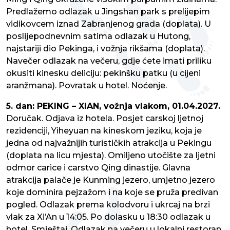
Predlažemo odlazak u Jingshan park s prelijepim
vidikovcem iznad Zabranjenog grada (doplata). U
poslijepodnevnim satima odlazak u Hutong,
najstariji dio Pekinga, i vožnja rikšama (doplata).
Navečer odlazak na večeru, gdje ćete imati priliku
okusiti kinesku deliciju: pekinšku patku (u cijeni
aranžmana). Povratak u hotel. Noćenje.
5. dan: PEKING – XIAN, vožnja vlakom, 01.04.2027.
Doručak. Odjava iz hotela. Posjet carskoj ljetnoj
rezidenciji, Yiheyuan na kineskom jeziku, koja je
jedna od najvažnijih turističkih atrakcija u Pekingu
(doplata na licu mjesta). Omiljeno utočište za ljetni
odmor carice i carstvo Qing dinastije. Glavna
atrakcija palače je Kunming jezero, umjetno jezero
koje dominira pejzažom i na koje se pruža predivan
pogled. Odlazak prema kolodvoru i ukrcaj na brzi
vlak za Xi’An u 14:05. Po dolasku u 18:30 odlazak u
hotel. Smještaj. Odlazak na večeru u lokalni restoran