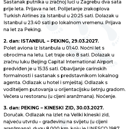
Sastanak putnika u zračnoj luci u Zagrebu dva sata
prije leta. Prijava na let. Polijetanje zrakoplova
Turkish Airlines za Istanbul u 20:25 sati. Dolazak u
Istanbul u 23:40 sati po lokalnom vremenu. Prijava
na let za Peking.
2. dan: ISTANBUL – PEKING, 29.03.2027.
Polet aviona iz Istanbula u 01:40. Noćni let s
obrocima na letu. Let traje oko 8 sati. Dolazak u
zračnu luku Beijing Capital International Airport
predviđen je u 15:35 sati. Obavljanje carinskih
formalnosti i sastanak s predstavnikom lokalnog
agenta. Odlazak u hotel i smještaj. Odlazak s
voditeljem putovanja u orijentacijsku šetnju gradom.
Večera u restoranu (u cijeni aranžmana). Noćenje.
3. dan: PEKING – KINESKI ZID, 30.03.2027.
Doručak. Odlazak na izlet na Veliki kineski zid,
najveću utvrdu – građevinu na svijetu (u cijeni
aranžmana), dugu 8.000 km, koju je UNESCO 1987.