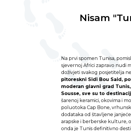
Nisam "Tun
Na prvi spomen Tunisa, pomisli
sjevernoj Africi zapravo nudi 
doživjeti svakog posjetitelja 
pitoreskni Sidi Bou Said, po
moderan glavni grad Tunis, 
Sousse, sve su to destinacije
šarenoj keramici, okovima i m
poluotoka Cap Bone, vrhunsko
dodataka od štavljene janjeće k
arapske i berberske kulture,
onda je Tunis definitivno dest