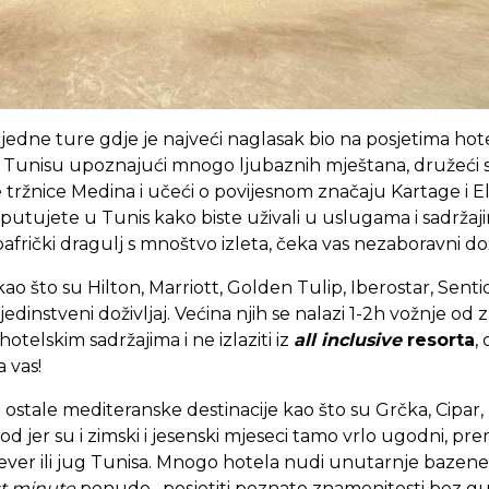
edne ture gdje je najveći naglasak bio na posjetima hote
 Tunisu upoznajući mnogo ljubaznih mještana, družeći se
 tržnice Medina i učeći o povijesnom značaju Kartage i E
putujete u Tunis kako biste uživali u uslugama i sadržaji
rnoafrički dragulj s mnoštvo izleta, čeka vas nezaboravni dož
 kao što su Hilton, Marriott, Golden Tulip, Iberostar, Sen
jedinstveni doživljaj. Većina njih se nalazi 1-2h vožnje od
 hotelskim sadržajima i ne izlaziti iz
all inclusive
resorta
,
 vas!
stale mediteranske destinacije kao što su Grčka, Cipar, 
iod jer su i zimski i jesenski mjeseci tamo vrlo ugodni, pr
jever ili jug Tunisa. Mnogo hotela nudi unutarnje bazene,
st minute
ponude, posjetiti poznate znamenitosti bez gužv