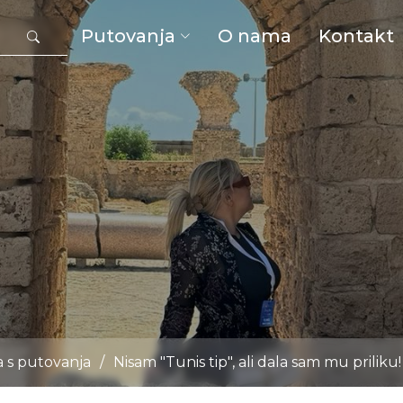
Putovanja
O nama
Kontakt
a s putovanja
/
Nisam "Tunis tip", ali dala sam mu priliku!