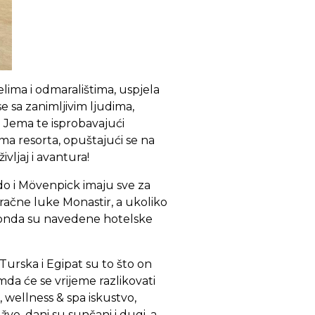
lima i odmaralištima, uspjela
 sa zanimljivim ljudima,
l Jema te isprobavajući
ma resorta, opuštajući se na
ivljaj i avantura!
tido i Mövenpick imaju sve za
 zračne luke Monastir, a ukoliko
 onda su navedene hotelske
Turska i Egipat su to što on
emda će se vrijeme razlikovati
 wellness & spa iskustvo,
e, dani su sunčani i dugi, a