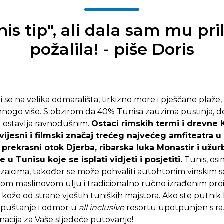
is tip", ali dala sam mu pri
požalila! - piše Doris
 se na velika odmarališta, tirkizno more i pješčane plaže,
mnogo više. S obzirom da 40% Tunisa zauzima pustinja, do
ne ostavlja ravnodušnim.
Ostaci rimskih termi i drevne 
vijesni i filmski značaj trećeg najvećeg amfiteatra 
prekrasni otok Djerba, ribarska luka Monastir i užur
 u Tunisu koje se isplati vidjeti i posjetiti.
Tunis, osi
ozaicima, također se može pohvaliti autohtonim vinskim s
m maslinovom ulju i tradicionalno ručno izrađenim pro
ože od strane vještih tuniških majstora. Ako ste putnik ko
 opuštanje i odmor u
all inclusive
resortu upotpunjen s raz
inacija za Vaše sljedeće putovanje!