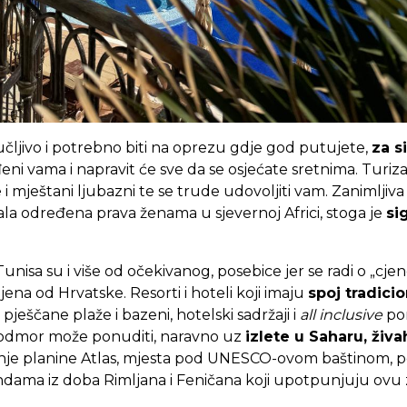
učljivo i potrebno biti na oprezu gdje god putujete,
za s
eni vama i napravit će sve da se osjećate sretnima. Tur
i mještani ljubazni te se trude udovoljiti vam. Zanimljiva j
la određena prava ženama u sjevernoj Africi, stoga je
si
nisa su i više od očekivanog, posebice jer se radi o „cjen
ljena od Hrvatske. Resorti i hoteli koji imaju
spoj tradici
 pješčane plaže i bazeni, hotelski sadržaji i
all inclusive
pon
ni odmor može ponuditi, naravno uz
izlete u Saharu, živa
ivanje planine Atlas, mjesta pod UNESCO-ovom baštinom,
endama iz doba Rimljana i Feničana koji upotpunjuju ovu