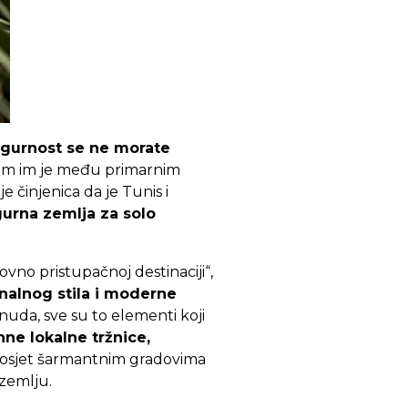
igurnost se ne morate
izam im je među primarnim
e činjenica da je Tunis i
gurna zemlja za solo
ovno pristupačnoj destinaciji“,
onalnog stila i moderne
uda, sve su to elementi koji
hne lokalne tržnice,
 posjet šarmantnim gradovima
 zemlju.