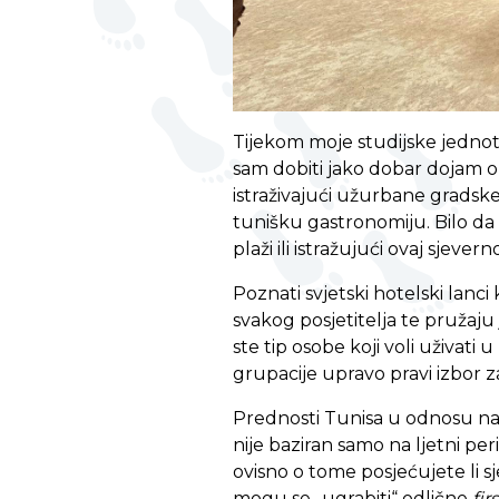
Tijekom moje studijske jednotj
sam dobiti jako dobar dojam o
istraživajući užurbane gradske
tunišku gastronomiju. Bilo da 
plaži ili istražujući ovaj sjeve
Poznati svjetski hotelski lanci
svakog posjetitelja te pružaju 
ste tip osobe koji voli uživati u
grupacije upravo pravi izbor za
Prednosti Tunisa u odnosu na o
nije baziran samo na ljetni per
ovisno o tome posjećujete li s
mogu se „ugrabiti“ odlične
fir