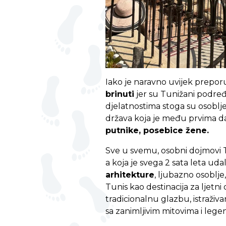
Iako je naravno uvijek prepor
brinuti
jer su Tunižani podređ
djelatnostima stoga su osoblje 
država koja je među prvima da
putnike, posebice žene.
Sve u svemu, osobni dojmovi Tu
a koja je svega 2 sata leta uda
arhitekture
, ljubazno osoblje,
Tunis kao destinacija za ljet
tradicionalnu glazbu, istraž
sa zanimljivim mitovima i leg