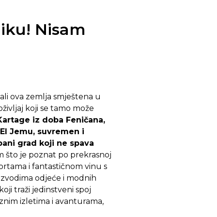
liku! Nisam
 ali ova zemlja smještena u
življaj koji se tamo može
Kartage iz doba Feničana,
u El Jemu, suvremen i
bani grad koji ne spava
m što je poznat po prekrasnoj
ortama i fantastičnom vinu s
izvodima odjeće i modnih
ji traži jedinstveni spoj
nim izletima i avanturama,