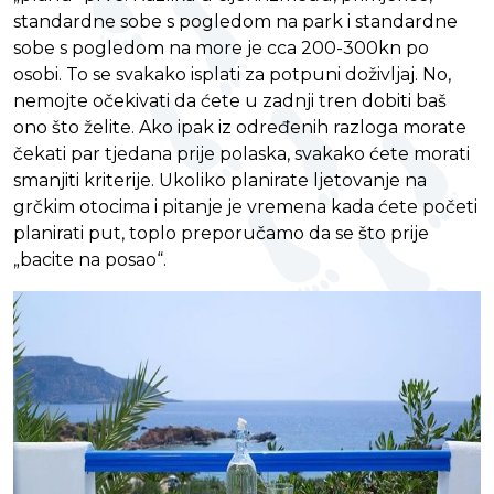
standardne sobe s pogledom na park i standardne
sobe s pogledom na more je cca 200-300kn po
osobi. To se svakako isplati za potpuni doživljaj. No,
nemojte očekivati da ćete u zadnji tren dobiti baš
ono što želite. Ako ipak iz određenih razloga morate
čekati par tjedana prije polaska, svakako ćete morati
smanjiti kriterije. Ukoliko planirate ljetovanje na
grčkim otocima i pitanje je vremena kada ćete početi
planirati put, toplo preporučamo da se što prije
„bacite na posao“.