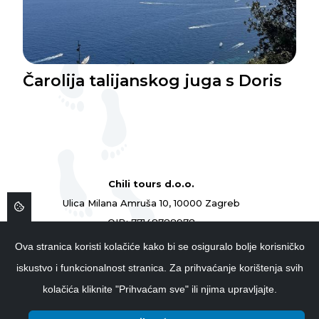
Čarolija talijanskog juga s Doris
Chili tours d.o.o.
Ulica Milana Amruša 10, 10000 Zagreb
OIB: 77148788978
ID: 77148788978
Ova stranica koristi kolačiće kako bi se osiguralo bolje korisničko
01 4839 854
iskustvo i funkcionalnost stranica. Za prihvaćanje korištenja svih
info@chilitours.hr
kolačića kliknite "Prihvaćam sve" ili njima upravljajte.