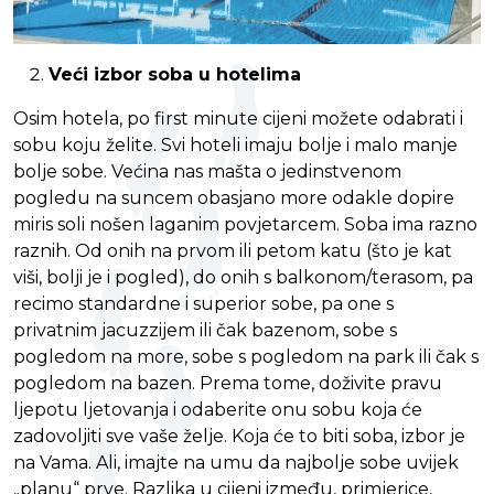
Veći izbor soba u hotelima
Osim hotela, po first minute cijeni možete odabrati i
sobu koju želite. Svi hoteli imaju bolje i malo manje
bolje sobe. Većina nas mašta o jedinstvenom
pogledu na suncem obasjano more odakle dopire
miris soli nošen laganim povjetarcem. Soba ima razno
raznih. Od onih na prvom ili petom katu (što je kat
viši, bolji je i pogled), do onih s balkonom/terasom, pa
recimo standardne i superior sobe, pa one s
privatnim jacuzzijem ili čak bazenom, sobe s
pogledom na more, sobe s pogledom na park ili čak s
pogledom na bazen. Prema tome, doživite pravu
ljepotu ljetovanja i odaberite onu sobu koja će
zadovoljiti sve vaše želje. Koja će to biti soba, izbor je
na Vama. Ali, imajte na umu da najbolje sobe uvijek
„planu“ prve. Razlika u cijeni između, primjerice,