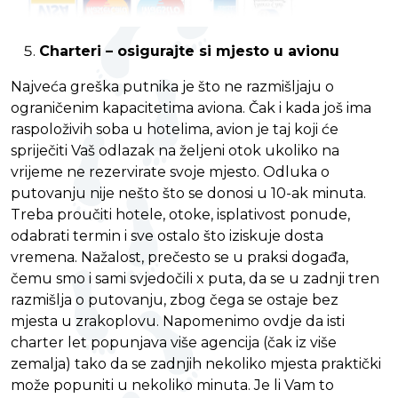
Charteri – osigurajte si mjesto u avionu
Najveća greška putnika je što ne razmišljaju o
ograničenim kapacitetima aviona. Čak i kada još ima
raspoloživih soba u hotelima, avion je taj koji će
spriječiti Vaš odlazak na željeni otok ukoliko na
vrijeme ne rezervirate svoje mjesto. Odluka o
putovanju nije nešto što se donosi u 10-ak minuta.
Treba proučiti hotele, otoke, isplativost ponude,
odabrati termin i sve ostalo što iziskuje dosta
vremena. Nažalost, prečesto se u praksi događa,
čemu smo i sami svjedočili x puta, da se u zadnji tren
razmišlja o putovanju, zbog čega se ostaje bez
mjesta u zrakoplovu. Napomenimo ovdje da isti
charter let popunjava više agencija (čak iz više
zemalja) tako da se zadnjih nekoliko mjesta praktički
može popuniti u nekoliko minuta. Je li Vam to